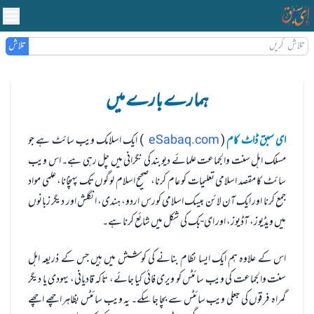
تلاش
ہمارے بارے میں
ای سبق ڈاٹ کام
(
eSabaq.com
) ایک اسلامک ویب سائٹ ہے جو
مسلک اہل سنت والجماعت علمائے دیوبند کی نگرانی میں چل رہی ہے۔ اس ویب
سائٹ کا مقصد اسلامی تعلیمات کو عام کرنا، صحیح اسلام لوگوں تک پہنچانا، علمی مواد
جمع کرنا اور ایک آن لائن بیسک اسلامی کورس اردو، ہندی، انگلش اور دیگر زبانوں
میں ویڈیوز، آڈیوز، اور ای-بک کی شکل میں شائع کرنا ہے۔
اس کے علاوہ ہم ایک ایسا نظام بنانے کی کوشش میں ہیں جس کے ذریعہ اہل
سنت والجماعت کی ویب سائٹس کو ویری فائی کیا جائے، تاکہ قادیانی، یہودی یا دیگر
گمراہ فرقوں کی جعلی ویب سائٹس سے بچا جا سکے۔ یہ ویب سائٹس بظاہر اچھے اچھے