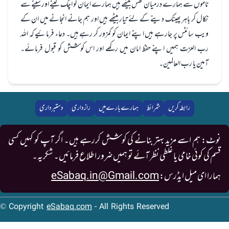
ناموں سے ہمارے درمیان گھس بیٹھے ہیں ہمارے ایمان کو اچک لینے اور سینے سے
نکال کر باہر پھینک دینے کے لئے تیار بیٹھے ہیں اور ہم جانے انجانے میں ان کے
ویب سائٹس پر جارہے ہیں اپنے ایمان کو کمزور کر رہے ہیں۔ دعاء فرمائیے کہ اللہ
رب العزت ہمیں اپنے حفظ امان میں رکھے اور اس کوشش کو قبول فرمائے۔
آمین یا رب العالمین۔
رابطہ کریں
شرائط
ہمارے بارے میں
رازداری
دستبرداری
نوٹ: ہم اسے مزید بہتر بنانے کی کوشش کررہے ہیں۔ اگر آپ کو کہیں کسی
قسم کی کوئی خامی یا غلطی نظر آئے تو ہمیں ضرور اطلاع فرمائیں۔ شکریہ۔
ہمارا ای میل ایڈرس:
eSabaq.in@Gmail.com
© Copyright
eSabaq.com
- All Rights Reserved