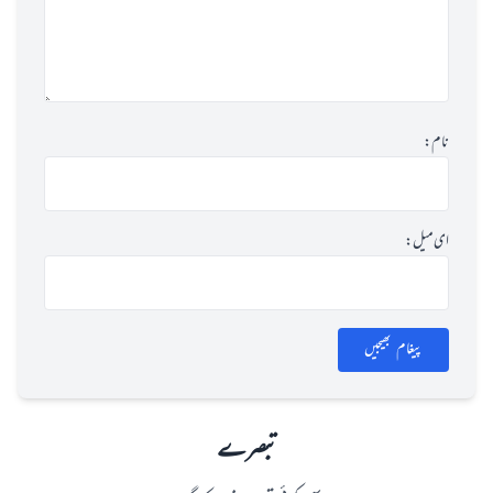
نام:
ای میل:
پیغام بھیجیں
تبصرے