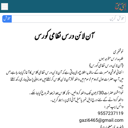
تلاش
آن لائن درس نظامی کورس
خوشخبری
طلبۂ مدارس متوجہ ہوں
{ آن لائن درس نظامی کورس }
انتہائی خوشی ومسرت کے ساتھ یہ اطلاع دی جاتی ہے کہ آن لائن درس نظامی کلاس کا آغاز کیا جا رہا ہے جس
میں آپ حضرات اول/ دوم/سوم میں داخلہ لیکر آن لائن کلاس کرسکتے ہیں اور اپنی پڑھائی جاری رکھ سکتے
ہیں۔
خواہشمند حضرات 30/ جون تک داخلہ کروالیں، تاکہ کلاس جلد از جلد شروع کیا جا سکے۔
داخلہ کروانے کے لئے درج ذیل نمبر یا میل آئی ڈی پر رابطہ کریں۔
واٹس ایپ نمبر:
9557237119
gazi6465@gmail.com
{ ضروری معلومات }