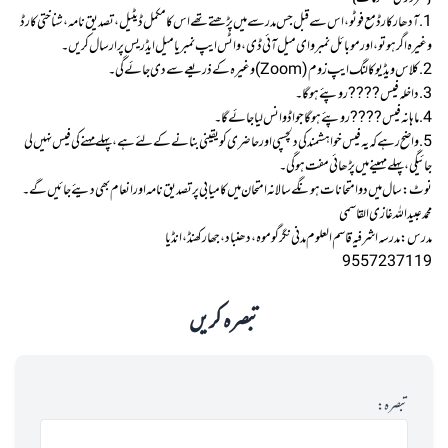
1. آدھار کارڈ مع فوٹو، اس سے قبل جس مدرسے میں پڑھتے تھے اس کا مکمل ڈیٹیل، تصدیق نامہ ، شناختی کارڈ
وغیرہ اگر ہوتو، اور موبائل نمبر و ای میل آئی ڈی، واٹس ایپ نمبر یا میل ایڈریس پر ارسال کریں۔
2. کلاس ویڈیو کالنگ ایپ زوم (Zoom) وغیرہ کے ذریعے سے دی جائے گی۔
3. داخلہ فیس ???? روپئے ہوگا۔
4. ماہانہ فیس ???? روپئے ہوگا جو اڈوانس لیا جائے گا۔
5. واضح رہے کہ یہ فیس خواہشمند کی دلچسپی اور حاضری کو یقینی بنانے کے لئے ہے، پہلے مہنے کی فیس نہیں لی
جائیگی، پہلے مہینے میں پڑھائی مفت ہوگی۔
نوٹ: سال میں دو امتحانات ہونگے سالانہ امتحان میں کامیابی پر تصدیق نامہ اور انعام بھی دیئے جائیں گے۔
محمد عبیداللہ غازی القاسمی
مدرس: مدرسہ اشرفیہ قاسم العلوم مدنی نگر گوموہ، دھنباد، جھارکھنڈ، انڈیا
9557237119
تبصرہ کریں
تبصرہ: