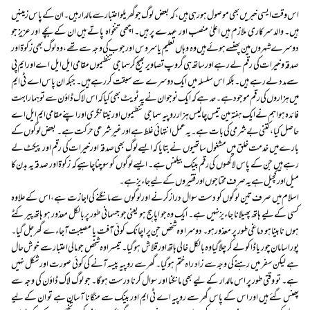
اس وقت ایسی خبریں بھی موصول ہو رہی ہیں، کہ بعض لوگ جو گھریلو اعتبار سے مالدار ہیں۔ ان کے پاس زمینیں
ہیں۔ والد سرکاری ملازم ہیں اعلیٰ منصب اور عہدے پر ہیں۔ اچھی تنخواہ پاتے ہیں ان کے بچے اور عزیز جو
دوسرے شہروں مین پھنسے ہوئے ہیں وہ وہاں تعلیم یا سروس اور جوب کی وجہ سے تھے، وہ لوگ بھی زکوۃ اور
صدقہ و خیرات کی رقم لے رہے اور ساتھ ہی گروپ تصاویر بھیج کر سماجی تنظیموں مقامی ایل ایل اے اور ایم پی
سے مدد لے رہے ہیں۔ بلکہ اس سلسلہ میں ایک دوسرے سے سبقت کر رہے ہیں۔ جبکہ ان پاس اے ٹی ایم
میں ہزاروں کی رقم موجود ہے۔حد ہے کہ ایک نوجوان نے یہ ٹویٹ بھی کیا کہ اس لاک ڈاؤن سے تو ہمارا بہت
فائدہ ہوا ہم نے ایک ہفتہ مین تیس چالیس ہزار روپیہ سماجی تنطیموں اور نیتا نگری اور اپنے مقامی ایم ایل اے
حاصل کیا ، کتنی بے شرمی کی بات ہے ۔ یہ عمل انتہائی غلط ہےاور غیر شرعی حرکت ہے۔ بعض لوگوں کے
بارے میں خدمت خلق میں مشغول ساتھیوں نے بتایا کہ ایسے لوگ بھی صدقہ اور خیرات کی رقم اور پیکٹ لے
رہے ہیں جن کے پاس لاکھوں کی رقم بینک بیلنس ہے۔ ایسے لوگوں کو سوچنا چاہیےکہ زکوۃ اور صدقہ یہ بدن کا
میل اور کچیل ہے یہ صرف محتاجوں اور فقیروں کے لیے جاءیز ہے ۔
اسلام میں صرف تین لوگوں کو دست سوال دراز کرنے اور لوگوں سے مانگنے کی اجازت ہے، اس کے علاوہ
کسی کے لیے ہاتھ پھیلانا جاءیز نہیں ہے۔ ایک وہ جو اپاہج ہو یعنی جو جسمانی طور پر بالکل معذور ہو ہاتھ پیر کٹے
ہوں نابینا ہو دماغی طور پر معذور ہو۔ دوسرا وہ شخص جن پر اچانک کوئی آفت یا مصیبت آجاءے گھر جل گیا۔
پورا سامان چور یا ڈاکو لے کر چلا گیا وہ بالکل خالی ہاتھ اور قلاش ہوگیا۔ تیسرا وہ شخص جو مالی اعتبار سے خوش حال
ہے لیکن سفر میں رہنے کی وجہ سے زاد راہ ختم ہوگیا۔ گھر سے روپیہ پیسہ آنے کی کوئی صورت اور شکل نہیں
ہے۔ تو وقتی طور پر اس مالدار کے لیے بھی مانگنا اور سوال کرنا درست ہوگا۔ جو لوگ لاک ڈاؤن کی وجہ سے
پھنس گئے ہیں اور اس کے پاس گھر سے روپیہ اے ٹی ایم اور بینک سے منگانا آسان ہے تو ان کے لیے