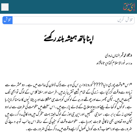
تلاش
اپنا ہاتھ ہمیشہ بلند رکھئے
مدرسہ نور الاسلام کنڈہ پرتاپگڑھ
*اس* وقت پوری دنیا???? کورونا واءیرس کی وجہ سے لاک ڈاؤن کی حالت میں ہے۔ دو عشرے سے
زیادہ سے وقت گزر گیا ہے، زندگی کے تمام شعبے تقریباً بند ہیں، فرسٹ اور سکنڈ کلاس کے لوگ تو ابھی تک
غنیمت میں ہیں ۔ لیکن تیسرے اور چوتھے درجہ کے لوگوں کو بہت ہی مشکلات اور پریشانیوں کا سامنا کرنا پڑ رہا
ہے ۔ لوگوں کو کھانے پینے اور دوا و علاج کے لالے پڑ رہے ہیں۔ اس سلسلے میں حکومت کی طرف سے امداد و
تعاون نہ کے برابر ہے۔ سماجی تنظیمیں اور این جی اوز کے لوگ البتہ بہت متحرک ہیں وہ کافی مدد کر رہے ہیں
لیکن وہ تعاون بھی ناکافی ثابت ہورہا ہے۔ حکومت وقت کو سنجیدگی کے ساتھ اس جانب توجہ دینے کی
ضرورت ہے اور اصحاب ثروت کو دل کھول کر ایسے وقت میں مدد کرنے کی ضرورت ہے۔