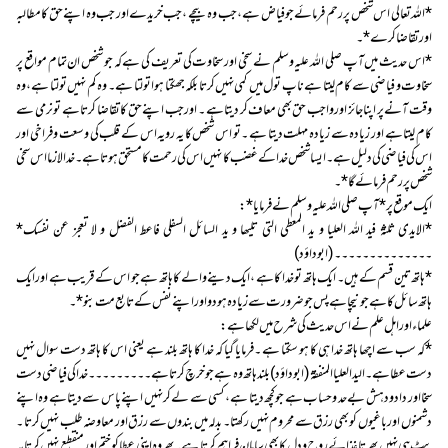
*اللہ تعالی اس شخص پر رحم فرمائے جو فیاض ہے ،جب وہ بیچے ،جب خریدے اور جب وہ اپنے حق کا مطالبہ
اور تقاضا کرے* ۔
*اس حدیث میں آپ صلی اللہ علیہ وسلم نے سخی اور سخاوت کی تعریف کی ہے کہ جو شخص ان تمام مواقع پر
سخاوت و فیاضی سے کام لیتا ہے ناپ تول میں کمی نہیں کرتا بلکہ جھکتا ہوا تولتا ہے ۔ وہ کم نہیں تولتا ہے ،وہ
وقت آنے پر اپنا جائز اور واجب حق بھی معاف کر دیتا ہے ۔ اور جب اپنے حق کا تقاضا کرتا ہے تو نرمی سے
کام لیتا ہے اور زیادہ سے زیادہ مہلت دیتا ہے ۔ تو اس شخص کا یہ رویہ اس کے قلب کی وسعت و فراخی اور
اس کی فیاضی کی دلیل ہے ۔ ایسا شخص خدا کے غضب کا نہیں اس کی رحمت کا مستحق ہوتا ہے ۔ خدا لازما اس سخی
شخص پر رحم فرمائے گا*۔
ایک موقع پر *آپ صلی اللہ علیہ وسلم نے فرمایا* :
*الایدی ثلثة فید اللہ العلیا و ید المعطی التی تلیھا و ید السائل السفلی فاعط الفضل و لا تعجز عن نفسک*
۔۔۔۔۔۔۔۔۔۔۔۔۔۔( ابو داؤد )
*ہاتھ تین قسم کے ہیں ۔ ایک ہاتھ تو خدا کا ہے ،ایک دینے والے کا ہاتھ ہے جو اس کے قریب ہے اور ایک
ہاتھ سائل کا ہے جو نیچا ہے پس جو ضرورت سے زیادہ ہو دو اور اپنے نفس کے تابع مت بنو* ۔
علماء اور اہل علم نے اس حدیث کی شرح میں لکھا ہے:
*کہ سب سے اچھا ہاتھ خدا ہی کا ہو سکتا ہے ۔فرمایا گیا کہ خدا کا ہاتھ بلند ہے یعنی اس کا ہاتھ دست سوال نہیں
دست عطا ہے ۔ الید العلیا المنفقة(ابو داؤد) بلند ہاتھ وہ ہے جو خرچ کرتا ہے ۔۔۔۔۔۔۔۔۔ خدا کی فیاضی دست
سخا اور داد و دہش بے حد و حساب ہے جو کچھ دیتا ہے ،کسی سے لے کر نہیں اپنے پاس سے دیتا ہے وہ اپنے
دشمنوں اور باغیوں کو بھی رزق سے محروم نہیں رکھتا ۔ بدلہ میں بندوں سے رزق اور معاوضہ طلب نہیں کرتا ۔
پیٹ ہی نہیں بھرتا غذائے روح و دل کا بھی سامان فراہم کرتا ہے ۔ پھر وہ اپنی عطا کو ختم اور منقطع نہیں کرتا یہ