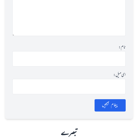
نام:
ای میل:
پیغام بھیجیں
تبصرے