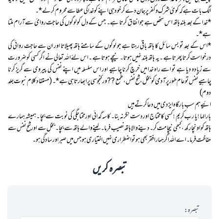
الگ بات ہے کہ کوئ شرک و کفر پر جان دے کر خود ہی اپنے کو خدا کی عطا سے محروم کرلے* ۔
*خدا کے بعد بلند ہاتھ اس سخص ہے جو انفاق کرتا ہے ۔ جس کے دل کو لوگوں کی حاجت روائ سے آرام ملتا
ہے* ۔
*اس کے بعد تو بس سائل کا ہاتھ باقی رہتا ہے جو لوگوں کے سامنے ہاتھ پھیلاتا اور ان سے حاجت روائی کی
درخواست کرتا پھرتا ہے ۔ یہ ہاتھ بلند نہیں ہوتا۔ نیچے ہوتا ہے ۔ اس لئے اللہ تعالی نے اگر کسی کو ضرورت
سے زیادہ دیا ہے تو اسے راہ خدا میں خرچ کرنا چاہیے اور اس سلسلہ میں اپنے نفس کی پیروی سے گریز کرنا
چاہیے نفس تو عام طور پر آدمی کو بخل،شح نفس، طمع ??ور کنجوسی پر ابھارتا ہی ہے* ۔( مستفاد کلام نبوت جلد
دوم)
ائیے ہم سب بار گاہ ایزدی میں دعا کرتے ہیں
بار الہا ! یا رب کریم ! کسی کا محتاج اور دست نگر نہ بنا ۔ کاسہ گدائی اور محتاجگی کی نوبت سے بچا ۔ ہمیشہ ہمارے
ہاتھ کو اونچا رکھ ،کبھی نیچا مت کر۔ دینے والا ہاتھ نصیب فرما ۔لینے والے ہاتھ سے بچا۔ بخل سے اور شح نفس سے
حفاظت فرما۔ اے اللہ اگر ہمارا فقر بھی ہو تو اضطراری نہیں اختیاری ہو جس میں صبر اور سادگی ہو ۔
تبصرہ کریں
تبصرہ: