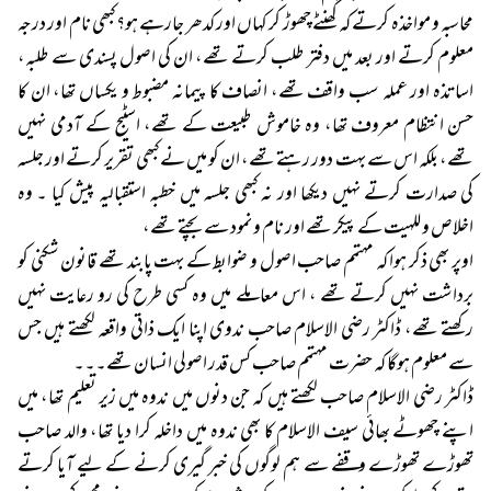
محاسبہ و مواخذہ کرتے کہ گھنٹے چھوڑ کر کہاں اور کدھر جارہے ہو؟ کبھی نام اور درجہ
معلوم کرتے اور بعد میں دفتر طلب کرتے تھے، ان کی اصول پسندی سے طلبہ،
اساتذہ اور عملہ سب واقف تھے، انصاف کا پیمانہ مضبوط و یکساں تھا، ان کا
حسن انتظام معروف تھا، وہ خاموش طبیعت کے تھے، اسٹیج کے آدمی نہیں
تھے، بلکہ اس سے بہت دور رہتے تھے، ان کو میں نے کبھی تقریر کرتے اور جلسہ
کی صدارت کرتے نہیں دیکھا اور نہ کبھی جلسہ میں خطبہ استقبالیہ پیش کیا ۔ وہ
اخلاص و للہیت کے پیکر تھے اور نام و نمود سے بچتے تھے،
اوپر بھی ذکر ہوا کہ مہتمم صاحب اصول و ضوابط کے بہت پابند تھے قانون شکنی کو
برداشت نہیں کرتے تھے ، اس معاملے میں وہ کسی طرح کی رو رعایت نہیں
رکھتے تھے، ڈاکٹر رضی الاسلام صاحب ندوی اپنا ایک ذاتی واقعہ لکھتے ہیں جس
سے معلوم ہوگا کہ حضرت مہتمم صاحب کس قدر اصولی انسان تھے۔۔۔
ڈاکٹر رضی الاسلام صاحب لکھتے ہیں کہ جن دنوں میں ندوہ میں زیر تعلیم تھا، میں
اپنے چھوٹے بھائی سیف الاسلام کا بھی ندوہ میں داخلہ کرا دیا تھا، والد صاحب
تھوڑے تھوڑے وقفے سے ہم لوگوں کی خبر گیری کرنے کے لیے آیا کرتے