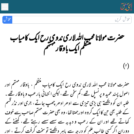
تلاش
حضرت مولانا محب اللہ لاری ندوی رح ایک کامیاب
منتظم ایک باوقار مہتمم
(۲)
حضرت مولانا محب اللہ لاری ندوی رح ایک کامیاب منتظم ، باوقار مہتمم اور
اصول پسند عمید و پرنسپل تھے، کم سخن تھے، لیکن انتہائی بارعب و باوقار تھے۔
طلبہ ان کو دیکھتے ہی بڑی تیزی سے ادھر ادھر چھپ جاتے، جری اور نڈر قسم
کے طلبہ بھی جن کا ایک گروہ اور جھتا تھا، وہ بھی حضرت مہتمم صاحب سے خوف
کھاتے تھے اور ان کے رعب و دبدبہ سے سہمے سہمے رہتے تھے، گھنٹے کے
دوران اگر کسی طالب علم کو درجہ سے باہر دیکھتے تو سخت گرفت کرتے ، اور