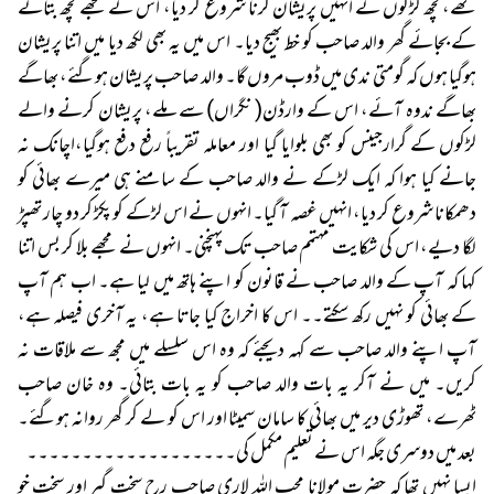
تھے، کچھ لڑکوں نے انہیں پریشان کرنا شروع کر دیا، اس نے مجھے کچھ بتانے
کے بجائے گھر والد صاحب کو خط بھیج دیا۔ اس میں یہ بھی لکھ دیا میں اتنا پریشان
ہوگیا ہوں کہ گومتی ندی میں ڈوب مروں گا۔ والد صاحب پریشان ہوگئے، بھاگے
بھاگے ندوہ آئے، اس کے وارڈن( نگراں) سے ملے، پریشان کرنے والے
لڑکوں کے گرارجینس کو بھی بلوایا گیا اور معاملہ تقریباً رفع دفع ہوگیا،اچانک نہ
جانے کیا ہوا کہ ایک لڑکے نے والد صاحب کے سامنے ہی میرے بھائی کو
دھمکانا شروع کر دیا، انہیں غصہ آ گیا۔ انہوں نے اس لڑکے کو پکڑ کر دو چار تھپڑ
لگا دیے، اس کی شکایت مہتمم صاحب تک پہنچنی۔ انہوں نے مجھے بلا کر بس اتنا
کہا کہ آپ کے والد صاحب نے قانون کو اپنے ہاتھ میں لیا ہے۔ اب ہم آپ
کے بھائی کو نہیں رکھ سکتے۔۔ اس کا اخراج کیا جاتا ہے، یہ آخری فیصلہ ہے،
آپ اپنے والد صاحب سے کہہ دیجئے کہ وہ اس سلسلے میں مجھ سے ملاقات نہ
کریں۔ میں نے آکر یہ بات والد صاحب کو یہ بات بتائی۔ وہ خان صاحب
ٹھرے، تھوڑی دیر میں بھائی کا سامان سمیٹا اور اس کو لے کر گھر روانہ ہوگئے۔
بعد میں دوسری جگہ اس نے تعلیم مکمل کی۔۔۔۔۔۔۔۔۔۔۔۔۔۔۔۔۔۔۔
ایسا نہیں تھا کہ حضرت مولانا محب اللہ لاری صاحب رح سخت گیر اور سخت خو