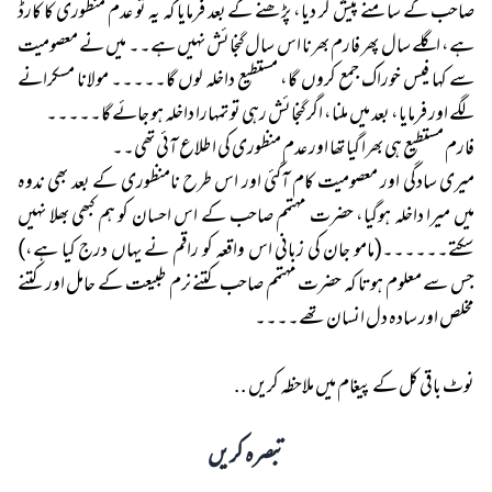
صاحب کے سامنے پیش کر دیا، پڑھنے کے بعد فرمایا کہ یہ تو عدم منظوری کا کارڈ
ہے، اگلے سال پھر فارم بھرنا اس سال گنجائش نہیں ہے۔۔ میں نے معصومیت
سے کہا فیس خوراک جمع کروں گا، مستطیع داخلہ لوں گا۔۔۔۔۔ مولانا مسکرانے
لگے اور فرمایا، بعد میں ملنا، اگر گنجائش رہی تو تمہارا داخلہ ہو جائے گا۔۔۔۔۔
فارم مستطیع ہی بھرا گیا تھا اور عدم منظوری کی اطلاع آئی تھی۔۔
میری سادگی اور معصومیت کام آگئی اور اس طرح نامنظوری کے بعد بھی ندوہ
میں میرا داخلہ ہوگیا، حضرت مہتمم صاحب کے اس احسان کو ہم کبھی بھلا نہیں
سکتے۔۔۔۔۔۔(مامو جان کی زبانی اس واقعہ کو راقم نے یہاں درج کیا ہے،)
جس سے معلوم ہوتا کہ حضرت مہتمم صاحب کتنے نرم طبیعت کے حامل اور کتنے
مخلص اور سادہ دل انسان تھے۔۔۔۔
نوٹ باقی کل کے پیغام میں ملاحظہ کریں ..
تبصرہ کریں