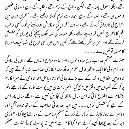
تھے، بلکہ اصول پسند تھے، لیکن مزاج کے نرم تھے، طلبہ کے لیے انتہائی مخلص
و مہربان تھے، طلبہ کے لیے اندر سے نرم گوشہ رکھتے تھے، آخری درجہ میں
اخراج کی کاروائی کرتے تھے، صرف نگراں کی سفارش اور کہنے پر فورا کسی طالب
علم کا اخراج نہیں کر دیتے تھے، بلکہ معاملہ کی تہہ تک پہنچنے کی پوری کوشش
کرتے تھے اور اس پر نظر رکھتے تھے کہ کہیں اس میں کسی طرح کی نفسانیت اور انا
کا مسئلہ تو نہیں ہے۔۔ ۔۔
حضرت مہتمم صاحب رح سادہ لوح ، اور سادہ مزاج انسان تھے ، ان کی سادگی
اور نرم دلی کا ایک واقعہ خال مکرم حافظ حامد الغازی صاحب سنایا کرتے ہیں کہ
ندوہ میں حفظ میں داخلہ کے لیے بڑے بھائی مولانا ریاض احمد ندوی نے میرا فارم
پر کرکے شعبان میں دفتر میں جمع کیا، اخیر رمضان میں پوسٹ کارڈ کے ذریعے دفتر
اہتمام سے اطلاع آئی کہ اس سال داخلہ کی گنجائش نہیں ہے، اگلے سال پھر اس
کے لیے کوشش کریں ۔۔۔ میں عید بعد بھائی صاحب کے ساتھ ندوہ آگیا اور
دوسرے روز کارڈ لے کر ڈرتے ڈرتے مہتمم صاحب کے سامنے چلا گیا، تھوڑی
دیر کے بعد پوچھا کیسے آئے ہو؟ کیا کام ہے؟ میں نہ پوسٹ کارڈ حضرت مہتمم