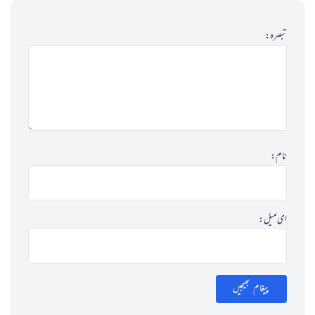
تبصرہ:
نام:
ای میل:
پیغام بھیجیں