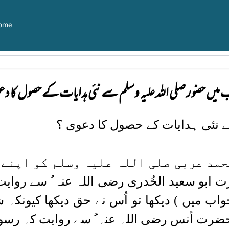
ome
 میں حضور صلی اللہ علیہ وسلم سے نئی ہدایات کے حصول کا د
 نئی ہدایات کے حصول کا دعوی ؟
محمد عربی صلی اللہ علیہ وسلم کو اپنے
ابو سعید الخُدری رضی اللہ عنہ ُ سے روایت 
خواب میں ) دیکھا تو اُس نے حق دیکھا کیونکہ
ضرت أنس رضی اللہ عنہ ُ سے روایت کہ رسول 