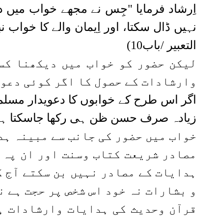
اِرشاد فرمایا "جِس نے مجھے خواب میں د
التعبیر /باب10)
لیکن حضور کو خواب میں دیکھنا کس
وارشادات کے حصول کا اگر کوئی دعوی
اگر اس طرح کے خوابوں کا دعویدار مسلم
زیادہ صرف حسن ظن ہی رکھا جاسکتا ہ
خواب میں حضور کی جانب سے مبینہ ہد
مصادر شریعت کتاب وسنت اور ان پہ 
ہدایات کے مصادر نہیں بن سکتے
آج ک
و بشارات نہ خود اس شخص پر حجت ہے ن
قرآن وحدیث کی ہدایات وارشادات ہی