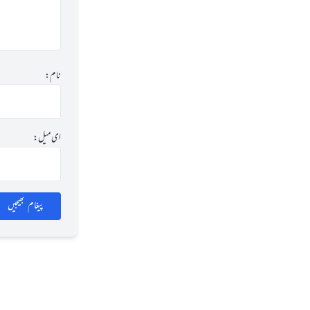
نام:
ای میل:
پیغام بھیجیں