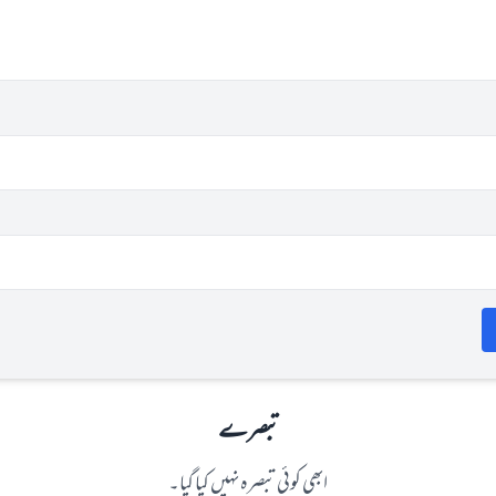
تبصرے
ابھی کوئی تبصرہ نہیں کیا گیا۔