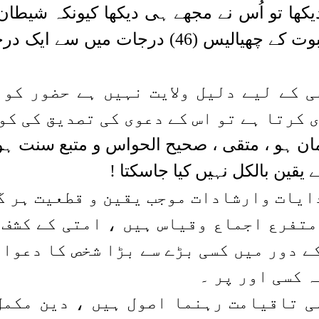
یکھا تو اُس نے مجھے ہی دیکھا کیونکہ شیطان 
ی کے لیے دلیل ولایت نہیں ہے
حضور کو 
 کرتا ہے تو اس کے دعوی کی تصدیق کی کو
ان ہو ، متقی ، صحیح الحواس و متبع سنت ہو
ے
یقین بالکل نہیں کیا جاسکتا !
ایات وارشادات موجب یقین و قطعیت ہر گ
متفرع اجماع وقیاس ہیں ، امتی کے کشف 
ے دور میں کسی بڑے سے بڑا شخص کا دعوا
ہ کسی اور پر ۔
 تاقیامت رہنما اصول ہیں ، دین مکمل