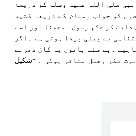
نبی صلی اللہ علیہ وسلم کو ذریعۂ
صول کو خواب ومنام کے ذریعہ کشید
دایت کو حکمِ رسول سمجھنا اور اسے
تناہی بے چینی پیدا ہوتی ہے ۔
اگر
اہیے ۔
بے سند باتوں پہ کان دھرنے
قوت فکر وعمل متاثر ہوگی ۔
*شکیل