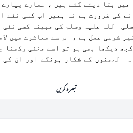
 میں بتا دیئے گئے ہیں ، ہمارے پیارے 
انے کی ضرورت ہے نہ ہمیں اب کسی نئے ا
لی اللہ علیہ وسلم کی مبینہ کسی نئی ہ
ر شرعی عمل ہے ، اس سے معاشرے میں لام
کچھ دیکھا بھی ہو تو اسے مخفی رکھنا چ
ہ الجھنوں کے شکار ہونگے اور ان کی 
تبصرہ کریں