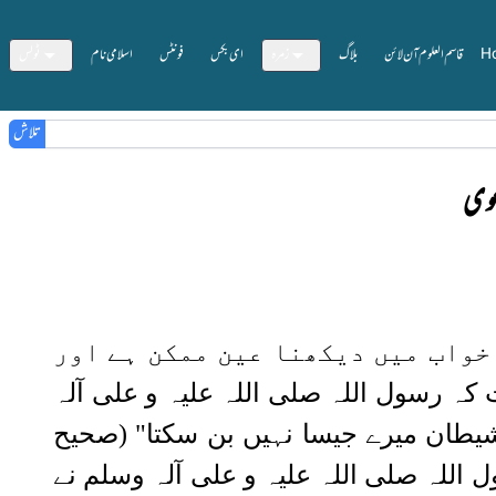
H
قاسم العلوم آن لائن
بلاگ
زمرہ
ای بکس
فونٹس
اسلامی نام
ٹولس
تلاش
عوی
 خواب میں دیکھنا عین ممکن ہے اور
کہ رسول اللہ صلی اللہ علیہ و علی آلہ
 شیطان میرے جیسا نہیں بن سکتا" (صحیح
اللہ صلی اللہ علیہ و علی آلہ وسلم نے