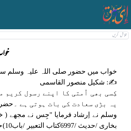
خواب
خواب میں حضور صلی اللہ علیہ وسلم سے
✍: شکیل منصور القاسمی
کِسی بھی اُمتی کا اپنے رسول کریم 
یہ بڑی سعادت کی بات ہوتی ہے ۔
حضرت 
وسلم نے اِرشاد فرمایا "جِس نے مجھے ( 
بخاری /حدیث /6997کتاب التعبیر /باب10)
ح