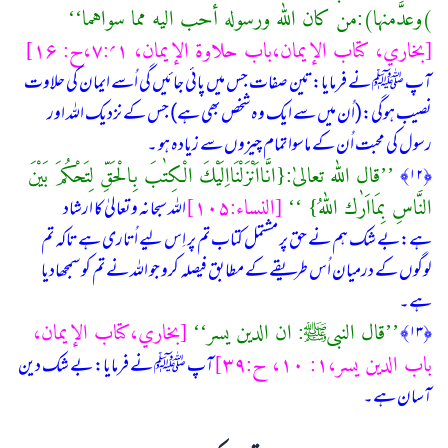
(وعدَّمنها):من كان اللّٰه ورسوله أحب الیه مما سواهما‘‘
[بخاري، كتاب الإیمان،باب حلاوۃ الإیمان، ۱؍:۷،ح: ۱۶]
آپ ﷺ نے فرمایا:تین صفات جس میں پائی جائیں گی اُسے ایمان كی حلاوت
نصیب ہوگی:(اُن میں سے ایك وہ شخص بھی ہے) جس كے نزدیك اللہ اور
رسول كی محبت اُن كے ماسوا تمام چیزوں سے زیادہ ہو ۔
’’قال اللّٰه تعالیٰ:{انَّااَنْزَلْنَااِلَیْكَ الْكِتٰبَ بِالْحَقِّ لِتَحْكُمَ بَیْنَ
﴿۱۲﴾
النَّاسِ بِمَااَرٰك اللّٰهُ} ‘‘
[النساء:۱۰۵]
اللہ سبحانہ وتعالیٰ کا ارشاد
ہے:بے شك ہم نے حق پر مشتمل کتاب تم پر اِس لیے اُتاری ہے تاکہ تم
لوگوں کے درمیان اُس طریقے کے مطابق فیصلہ کرو جو اللہ نے تم کو سمجھادیا
ہے۔
’’قال النبیﷺ: ان الدین یسر‘‘
[بخاري،كتاب الإیمان،
﴿۱۳﴾
باب الدین یسر،۱: ۱۰، ح:۳۹]
آپ ﷺ نے فرمایا: بے شك دین
آسان ہے۔