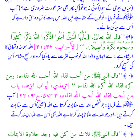
(میاں بیوی كے سوا)كوئی نہ ہوتو(كیا پھر بھی سترِ عورت ضروری ہے؟) آپ
ﷺ نے فرمایا: لوگوں كے مقابلے میں اللہ اِس بات كا زیادہ حق دار ہے كہ
اُس سے حیا كی جائے۔
’’قال اللّٰه تعالیٰ: {یٰاَیُّهَا الَّذِیْنَ اٰمَنُوا اذْكُرُوا اللّٰهَ ذِكْرًا كَثِیْرًا
﴿۹﴾
وَّسَبِّحُوْهُ بُكْرَةً وَّاَصِیْلًا}. ‘‘
[الأحزاب، ۴۱،۴۲]
اللہ سبحانہ وتعالیٰ کا
ارشاد ہے:اے ایمان والو!اللہ کو خوب کثرت سے یاد کیا کرو اور صبح وشام اُس
کی تسبیح کرو۔
’’قال النبیﷺ: من أحب لقاء اللّٰه أحب اللّٰه لقاءه، ومن
﴿۱۰﴾
كره لقاء اللّٰه كره اللّٰه لقاءه ‘‘
[ترمذي، أبواب الزہد، باب
من أحب لقاء اللہ أحب اللہ لقاءہ، ۲:؍۵۷،ح:۲۳۰۹]
آپ
ﷺ نے فرمایا: جو شخص اللہ سے ملنا پسند كرتا ہے اللہ (بھی)اُس سے ملنا پسند
كرتے ہیں ،اور جو اللہ سے ملنا ناپسند كرتا ہے اللہ بھی اُس سے ملنا ناپسند كرتے
ہیں ۔
’’قال النبیﷺ: ثلاث من كن فیه وجد حلاوة الایمان،
﴿۱۱﴾