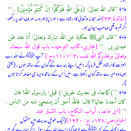
ہو۔
’’قال اللّٰه تعالیٰ: {وَعَلَی اللّٰهِ فَتَوَكَّلُوْا اِنْ كُنْتُمْ مُّؤْمِنِیْنَ} . ‘‘
﴿۶﴾
[المائدۃ:۲۳]
اللہ سبحانہ وتعالیٰ کا ارشاد ہے: اور اپنا بھروسہ صرف اللہ پر رکھو،
اگر تم واقعی صاحبِ ایمان ہو۔
’’قال النبیﷺ حكایة عن اللّٰه تبارك وتعالیٰ: أنا عند ظن
﴿۷﴾
عبدی بی . ‘‘
[بخاري،کتاب التوحید، باب قول اللہ سبحانہ
وتعالیٰ ویحذرکم اللہ نفسہ،۲:؍۱۱۰۱،ح:]
آپ ﷺ نے اللہ رب
العزت کا ارشاد نقل فرمایاکہ: مَیں اپنے بندے کے گمان کے ساتھ ہوں ۔(یعنی
جیسا وہ میرے ساتھ گمان رکھتا ہے، مَیں اُس کے ساتھ ویسا ہی معاملہ کرتا ہوں
)۔
’’(كماجاء فی حدیث طویل:) قیل: یارسول اللّٰه! فان
﴿۸﴾
كان أحدنا خالیا؟ قال: فاللّٰه أحق أن یستحییٰ منه من الناس .
‘‘
[ابن ماجہ، أبواب النكاح، باب التستر عند
الجماع،ص:۱۳۸، ح: ۱۹۲۰]
(ایک طویل حدیث میں منقول
ہے:)اللہ كے نبی ﷺ سے پوچھا گیا: اے اللہ كے رسول! اگر ہمارے گھر میں