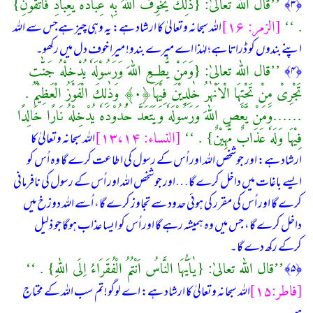
’’قال اللّٰه تعالیٰ: {ذٰلِكَ یُخَوِّفُ اللّٰهُ بِهٖ عِبَادَهٗ یٰعِبَادِ فَاتَّقُوْنِ}
﴿۳﴾
. ‘‘
[الزمر: ۱۶]
اللہ سبحانہ وتعالیٰ کا ارشاد ہے: یہ وہی چیز ہےجس سے اللہ
اپنے بندوں کو ڈراتا ہے؛ لہٰذا اے میرے بندو! میرا خوف دل میں رکھو۔
’’قال اللّٰه تعالیٰ: {وَمَنْ یُّطِعِ اللّٰهَ وَرَسُوْلَهٗ یُدْخِلْهُ جَنّٰتٍ
﴿۴﴾
تَجْرِیْ مِنْ تَحْتِهَا الْاَنْهٰرُ خٰلِدِیْنَ فِیْهَا﴿۰﴾ۭ وَذٰلِكَ الْفَوْزُ الْعَظِیْمُ .
……وَمَنْ یَّعْصِ اللّٰهَ وَرَسُوْلَهٗ وَیَتَعَدَّ حُدُوْدَهٗ یُدْخِلْهُ نَارًا خَالِدًا
فِیْهَا وَلَهٗ عَذَابٌ مُّهِیْنٌ} . ‘‘
[النساء: ۱۳،۱۴]
اللہ سبحانہ وتعالیٰ کا
ارشاد ہے: اور جوشخص اللہ اور اُس کے رسول کی اطاعت کرے گا وہ اُس کو
ایسے باغات میں داخل کرے گا…اور جو شخص اللہ اور اُس کے رسول کی نافرمانی
کرے گا اور اُس کی مقرر کی ہوئی حدود سے تجاوز کرے گا، اُسے اللہ دوزخ میں
داخل کرے گا، جس میں وہ ہمیشہ رہے گا اور اُس کو ایسا عذاب ہوگا جو ذلیل
کرکے رکھ دے گا۔
’’قال اللّٰه تعالیٰ: {یٰاَیُّهَا النَّاسُ اَنْتُمُ الْفُقَرَاءُ اِلَى اللّٰهِ} . ‘‘
﴿۵﴾
[فاطر:۱۵]
اللہ سبحانہ وتعالیٰ کا ارشاد ہے: اے لوگو! تم سب اللہ کے محتاج