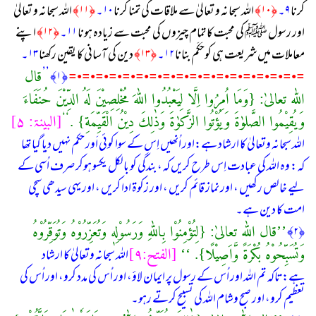
كرنا
۹۔
﴿۱۰﴾
اللہ سبحانہ و تعالیٰ سے ملاقات كی تمنا كرنا
۱۰۔
﴿۱۱﴾
اللہ سبحانہ و تعالیٰ
اور رسول ﷺ كی محبت كا تمام چیزوں كی محبت سے زیادہ ہونا
۱۱۔
﴿۱۲﴾
اپنے
معاملات میں شریعت ہی كوحَكَم بنانا
۱۲۔
﴿۱۳﴾
دین كی آسانی كا یقین ركھنا
۱۳۔
قال
﴿۱﴾ ’’
=•=•=•=•=•=•=•=•=•=•=•=•=•=•=•=•=•=
اللّٰه تعالیٰ: {وَمَا اُمِرُوا اِلَّا لِیَعْبُدُوا اللّٰهَ مُخْلِصِیْنَ لَهُ الدِّیْنَ حُنَفَاءَ
وَیُقِیْمُوا الصَّلوٰةَ وَیُؤْتُوا الزَّكوٰةَ وَذٰلِكَ دِیْنُ الْقَیِّمَةِ} .
[البینۃ: ۵]
‘‘
اللہ سبحانہ وتعالیٰ کا ارشاد ہے:اور اُنھیں اِس کے سوا کوئی اَور حکم نہیں دیا گیا تھا
کہ: وہ اللہ کی عبادت اِس طرح کریں کہ، بندگی کو بالکل یکسو ہوکر صرف اُسی کے
لیے خالص رکھیں ، اور نماز قائم کریں ، اور زکوۃ ادا کریں ، اور یہی سیدھی سچی
امت کا دین ہے۔
’’قال اللّٰه تعالیٰ: {لِتُؤْمِنُوْا بِاللّٰهِ وَرَسُوْلِهٖ وَتُعَزِّرُوْهُ وَتُوَقِّرُوْهُ
﴿۲﴾
وَتُسَبِّحُوْهُ بُكْرَةً وَّاَصِیْلًا}. ‘‘
[الفتح:۹]
اللہ سبحانہ وتعالیٰ کا ارشاد
ہے:تاكہ تم اللہ اور اُس کے رسول پر ایمان لاؤ، اور اُس کی مدد کرو، اور اُس کی
تعظیم کرو، اور صبح وشام اللہ کی تسبیح کرتے رہو۔