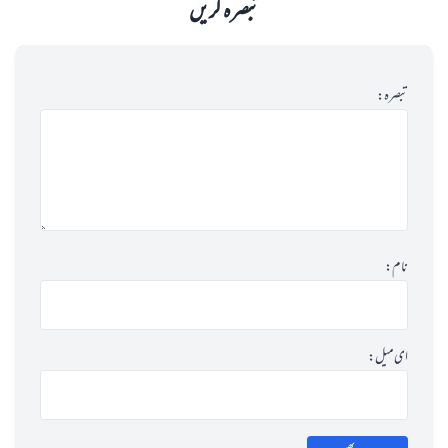
تبصرہ کریں
تبصرہ:
نام:
ای میل: