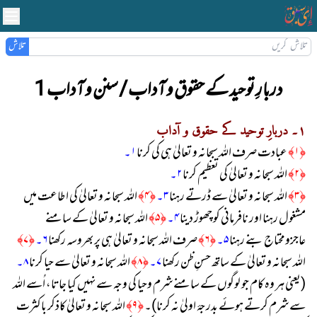
تلاش
دربارِ توحید کے حقوق و آداب / سنن و آداب 1
۱۔ دربارِ توحید کے حقوق و آداب
﴿۱﴾
عبادت صرف اللہ سبحانہ و تعالیٰ ہی كی كرنا
۱۔
﴿
۲﴾
اللہ سبحانہ و تعالیٰ كی تعظیم كرنا
۲۔
﴿۳﴾
اللہ سبحانہ و تعالیٰ سے ڈرتے رہنا
۳۔
﴿۴﴾
اللہ سبحانہ و تعالیٰ كی اطاعت میں
مشغول رہنا اور نافرمانی كو چھوڑ دینا
۴۔
﴿۵﴾
اللہ سبحانہ و تعالیٰ كے سامنے
عاجزومحتاج بنے رہنا
۵۔
﴿۶﴾
صرف اللہ سبحانہ و تعالیٰ ہی پر بھروسہ ركھنا
۶۔
﴿۷﴾
اللہ سبحانہ و تعالیٰ كے ساتھ حسنِ ظن ركھنا
۷۔
﴿۸﴾
اللہ سبحانہ و تعالیٰ سے حیا كرنا
۸۔
(یعنی ہر وہ کام جو لوگوں کے سامنے شرم وحیا کی وجہ سے نہیں کیا جاتا، اُسے اللہ
سے شرم کرتے ہوئے بدرجۂ اولیٰ نہ کرنا)۔
﴿۹﴾
اللہ سبحانہ و تعالیٰ كاذكر باكثرت