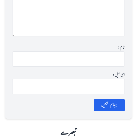
نام:
ای میل:
پیغام بھیجیں
تبصرے