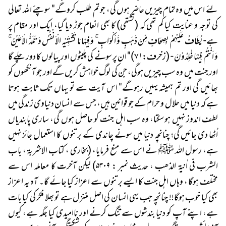
لئے اس میں وہ تمام چیزیں حاضر ہوں گی، جو تم طلب کروگے" سوچئے اللہ تعالی
کی توجہ و عنایت کیا کم تھی کہ (تشتھی) کا بھی انعام جوڑ دیا گیا، ایک اور مقام پر
ہے- یُطَافُ عَلَیْہِمْ بِصِحَافٍ مِّنْ ذَہَبٍ وَّ اَکْوَابٍ ۚ وَ فِیْہَا مَا تَشْتَہِیْہِ الْاَنْفُسُ وَ تَلَذُّ الْاَعْیُنُ ۚ
وَ اَنْتُمْ فِیْہَا خٰلِدُوْنَ - (زخرف:٧١)" ان پر سونے کی پلیٹوں اور پیالوں کا دور چلے گا
اور جنت میں وہ سب چیزیں ہوگی، جن کی لوگ خواہش کریں گے اور جو آنکھوں کو
بھائیں گی اور تم ہمیشہ یہیں رہوگے" اس آیت سے تو یہاں تک ثابت ہوتا
ہے کہ دنیا میں حلال و حرام کے جو قوانین ہیں، جس سے انسان دنیاوی زندگی میں
لطف اندوز نہیں ہوسکتا، وہ سب اہل جنت کو حاصل ہوں گی، ساری پابندیاں
اُٹھا دی جائیں گی؛ چنانچہ دنیا میں سونے چاندی کے برتنوں کا استعمال جائز نہیں
ہے، رسول اللہ ﷺ نے اس سے منع فرمایا، (بخاری ، کتاب الاشربۃ ، باب
الشرب فی اٰنیۃ الذھب ، حدیث نمبر : ۵۳۰۹) لیکن آخرت کا معاملہ اس سے
مختلف ہوگا ، وہاں اہل جنت کا ایسے برتنوں سے اعزاز کیا جائے گا۔ آہ یہ اعزاز
بھی کیا خوب ہوگا!! چنانچہ جب یہی انسان کی اصل مننزل ہے تو بھلا فکر کی کیا بات
ہے، اپنے آپ کو دنیا بندشوں سے تنگ کرنے اور ناامیدی کیا جگہ ہے، کیوں