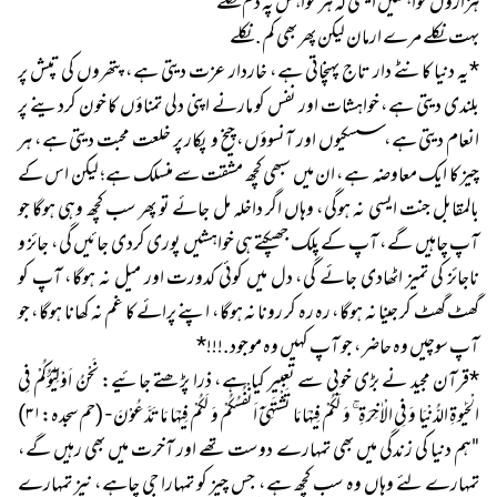
ہزاروں خواہشیں ایسی کہ ہر خواہش پہ دم نکلے
بہت نکلے مرے ارمان لیکن پھر بھی کم. نکلے
*یہ دنیا کانٹے دار تاج پہنچاتی ہے، خاردار عزت دیتی ہے، پتھروں کی تپش پر
بلندی دیتی ہے، خواہشات اور نفس کو مارنے اپنی دلی تمناؤں کا خون کردینے پر
انعام دیتی ہے، سسکیوں اور آنسوؤں، چیخ و پکار پر خلعت محبت دیتی ہے، ہر
چیز کا ایک معاوضہ ہے، ان میں سبھی کچھ مشقت سے منسلک ہے؛ لیکن اس کے
بالمقابل جنت ایسی نہ ہوگی، وہاں اگر داخلہ مل جائے تو پھر سب کچھ وہی ہوگا جو
آپ چاہیں گے، آپ کے پلک جھپکتے ہی خواہشیں پوری کردی جائیں گی، جائز و
ناجائز کی تمیز اٹھادی جائے گی، دل میں کوئی کدورت اور میل نہ ہوگا، آپ کو
گھٹ گھٹ کر جینا نہ ہوگا، رہ رہ کر رونا نہ ہوگا، اپنے پرائے کا غم نہ کھانا ہوگا، جو
آپ سوچیں وہ حاضر، جو آپ کہیں وہ موجود.!!!*
*قرآن مجید نے بڑی خوبی سے تعبیر کیا ہے، ذرا پڑھتے جائیے: نَحْنُ اَوْلِیٰٓؤُکُمْ فِی
الْحَیٰوۃِ الدُّنْیَا وَ فِی الْاٰخِرَۃِ ۚ وَ لَکُمْ فِیْہَا مَا تَشْتَہِیْۤ اَنْفُسُکُمْ وَ لَکُمْ فِیْہَا مَا تَدَّعُوْنَ - (حم سجدہ:٣١)
"ہم دنیا کی زندگی میں بھی تمہارے دوست تھے اور آخرت میں بھی رہیں گے،
تمہارے لئے وہاں وہ سب کچھ ہے، جس چیز کو تمہارا جی چاہے، نیز تمہارے