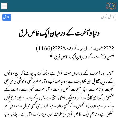
تلاش
دنیا و آخرت کے درمیان ایک خاص فرق
???? *صدائے دل ندائے وقت*????(1166)
*دنیا و آخرت کے درمیان ایک خاص فرق -*
*دنیا اور آخرت کے درمیان بہت فرق ہے، بلکہ کہنا یہ چاہئے کہ ان دونوں
کے مابین تقابل ہی غلط بات ہے، دنیا مصائب و آلام اور غمی و خوشی کی ملی جلی
کیفیت کا نام ہے؛ جبکہ آخرت محض راحت و آرام سے تعبیر ہے، جنت کے
متعلق یہ کہنا ہی کافی ہے کہ وہ ایک ایسی بستی ہے جس کے بارے میں نہ کانوں
نے سنا ہے اور نہ آنکھوں نے کبھی دیکھا ہے؛ اور ناہی کسی خیال سے اس گزر
ممکن ہے، تاہم ایک خاص فرق کی طرف توجہ دینا بہت اہم ہے، بلاشبہ دنیا