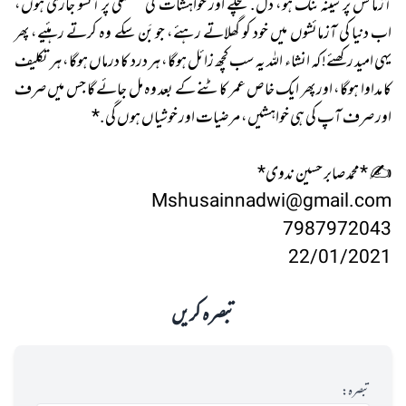
آزمائش پر سینہ تنگ ہو، دل. مچلے اور خواہشات کی شکستگی پر آنسو جاری ہوں،
اب دنیا کی آزمائشوں میں خود کو گھلاتے رہئے، جو بَن سکے وہ کرتے رہئیے، پھر
یہی امید رکھئے! کہ انشاء اللہ یہ سب کچھ زائل ہوگا، ہر درد کا درماں ہوگا، ہر تکلیف
کا مداوا ہوگا، اور پھر ایک خاص عمر کاٹنے کے بعد وہ مل جائے گا جس میں صرف
اور صرف آپ کی ہی خواہشیں، مرضیات اور خوشیاں ہوں گی.*
✍ *محمد صابر حسین ندوی*
Mshusainnadwi@gmail.com
7987972043
22/01/2021
تبصرہ کریں
تبصرہ: