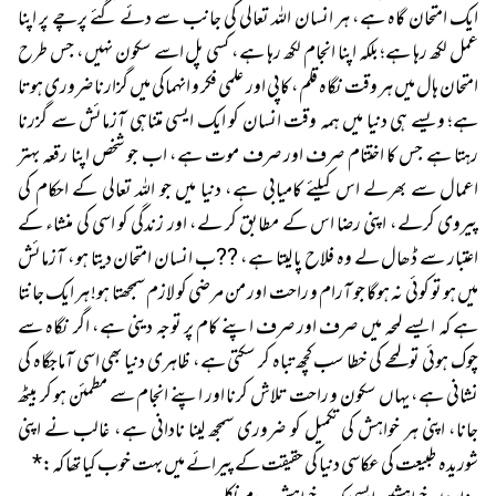
ایک امتحان گاہ ہے، ہر انسان اللہ تعالی کی جانب سے دئے گئے پرچے پر اپنا
عمل لکھ رہا ہے؛ بلکہ اپنا انجام لکھ رہا ہے، کسی پل اسے سکون نہیں، جس طرح
امتحان ہال میں ہر وقت نگاہ قلم، کاپی اور علمی فکر و انہماکی میں گزارنا ضروری ہوتا
ہے؛ ویسے ہی دنیا میں ہمہ وقت انسان کو ایک ایسی متناہی آزمائش سے گزرنا
رہتا ہے جس کا اختتام صرف اور صرف موت ہے، اب جو شخص اپنا رقعہ بہتر
اعمال سے بھرلے اس کیلئے کامیابی ہے، دنیا میں جو اللہ تعالی کے احکام کی
پیروی کرلے، اپنی رضا اس کے مطابق کر لے، اور زندگی کو اسی کی منشاء کے
اعتبار سے ڈھال لے وہ فلاح پا لیتا ہے، ??ب انسان امتحان دیتا ہو، آزمائش
میں ہو تو کوئی نہ ہوگا جو آرام و راحت اور من مرضی کو لازم سمجھتا ہو! ہر ایک جانتا
ہے کہ ایسے لمحہ میں صرف اور صرف اپنے کام پر توجہ دینی ہے، اگر نگاہ سے
چوک ہوئی تو لمحے کی خطا سب کچھ تباہ کر سکتی ہے، ظاہری دنیا بھی اسی آماجگاہ کی
نشانی ہے، یہاں سکون و راحت تلاش کرنا اور اپنے انجام سے مطمئن ہو کر بیٹھ
جانا، اپنی ہر خواہش کی تکمیل کو ضروری سمجھ لینا نادانی ہے، غالب نے اپنی
شوریدہ طبیعت کی عکاسی دنیا کی حقیقت کے پیرائے میں بہت خوب کیا تھا کہ:*