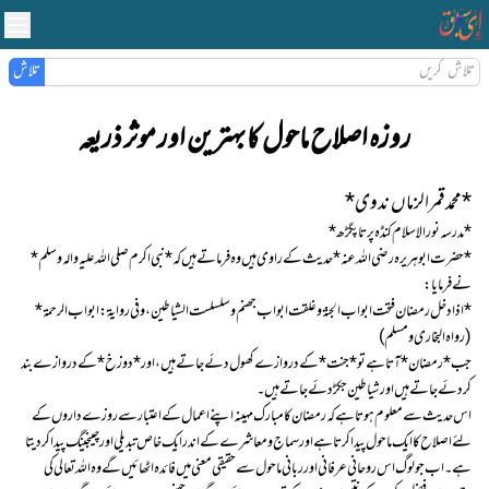
تلاش
روزہ اصلاح ماحول کا بہترین اور موثر ذریعہ
*محمد قمرالزماں ندوی*
*مدرسہ نور الاسلام کنڈہ پرتاپگڑھ*
*حضرت ابو ہریرہ رضی اللہ عنہ* حدیث کے راوی ہیں وہ فرماتے ہیں کہ *نبی اکرم صلی اللہ علیہ والہ وسلم*
نے فرمایا :
*اذا دخل رمضان فتحت ابواب الجنة و غلقت ابواب جھنم و سلسلست الشیاطین ،و فی روایة : ابواب الرحمة*
(رواہ البخاری و مسلم)
جب *رمضان* آتا ہے تو *جنت* کے دروازے کھول دئے جاتے ہیں، اور *دوزخ* کے دروازے بند
کر دئے جاتے ہیں اور شیاطین جکڑ دئے جاتے ہیں ۔
اس حدیث سے معلوم ہوتا ہے کہ رمضان کا مبارک مہینہ اپنے اعمال کے اعتبار سے روزے داروں کے
لئے اصلاح کا ایک ماحول پیدا کرتا ہے اور سماج و معاشرے کے اندر ایک خاص تبدیلی اور چینجینگ پیدا کر دیتا
ہے ۔ اب جو لوگ اس روحانی عرفانی اور ربانی ماحول سے حقیقی معنی میں فائدہ اٹھائیں گے وہ اللہ تعالی کی