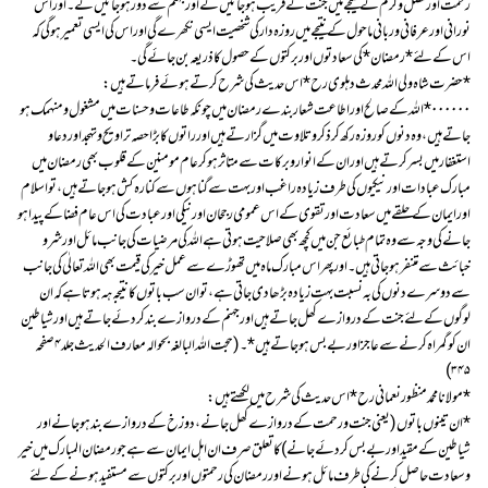
رحمت اور فضل و کرم کے نتیجے میں جنت کے قریب ہوجائیں گے اور جہنم سے دور ہو جائیں گے ۔ اور اس
نورانی اور عرفانی و ربانی ماحول کے نتیجے میں روزہ دار کی شخصیت ایسی نکھرے گی اور اس کی ایسی تعمیر ہوگی کہ
اس کے لئے *رمضان* کی سعادتوں اور برکتوں کے حصول کا ذریعہ بن جائے گی ۔
*حضرت شاہ ولی اللہ محدث دہلوی رح* اس حدیث کی شرح کرتے ہوئے فرماتے ہیں :
۰۰۰۰۰۰ *اللہ کے صالح اور اطاعت شعار بندے رمضان میں چونکہ طاعات و حسنات میں مشغول و منہمک ہو
جاتے ہیں، وہ دنوں کو روزہ رکھ کر ذکر و تلاوت میں گزارتے ہیں اور راتوں کا بڑا حصہ تراویح و تہجد اور دعا و
استغفار میں بسر کرتے ہیں اور ان کے انوار و برکات سے متاثر ہوکر عام مومنین کے قلوب بھی رمضان میں
مبارک عبادات اور نیکیوں کی طرف زیادہ راغب اور بہت سے گناہوں سے کنارہ کش ہو جاتے ہیں، تو اسلام
اور ایمان کے حلقے میں سعادت اور تقوی کے اس عمومی رجحان اور نیکی اور عبادت کی اس عام فضا کے پیدا ہو
جانے کی وجہ سے وہ تمام طبائع جن میں کچھ بھی صلاحیت ہوتی ہے اللہ کی مرضیات کی جانب مائل اور شر و
خبائث سے متنفر ہو جاتی ہیں ۔ اور پھر اس مبارک ماہ میں تھوڑے سے عمل خیر کی قیمت بھی اللہ تعالٰی کی جانب
سے دوسرے دنوں کی بہ نسبت بہت زیادہ بڑھا دی جاتی ہے،تو ان سب باتوں کا نتیجہ ہہ ہوتا ہے کہ ان
لوگوں کے لئے جنت کے دروازے کھل جاتے ہیں اور جہنم کے دروازے بند کر دئے جاتے ہیں اور شیاطین
ان کو گمراہ کرنے سے عاجز اور بے بس ہو جاتے ہیں* ۔ ( حجت اللہ البالغہ بحوالہ معارف الحدیث جلد ۴ صفحہ
۳۴۵)
*مولانا محمد منظور نعمانی رح* اس حدیث کی شرح میں لکھتے ہیں :
*ان تینوں باتوں ( یعنی جنت و رحمت کے دروازے کھل جانے ،دوزخ کے دروازے بند ہوجانے اور
شیاطین کے مقید اور بے بس کر دئے جانے) کا تعلق صرف ان اہل ایمان سے ہے جو رمضان المبارک میں خیر
و سعادت حاصل کرنے کی طرف مائل ہونے اور رمضان کی رحمتوں اور برکتوں سے مستفید ہونے کے لئے