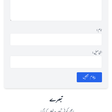
نام:
ای میل:
پیغام بھیجیں
تبصرے