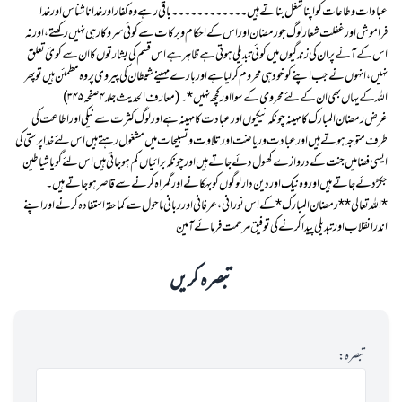
عبادات و طاعات کو اپنا شغل بناتے ہیں ۔۔۔۔۔۔۔۔۔۔۔۔ باقی رہے وہ کفار اور خدا ناشناس اور خدا
فراموش اور غفلت شعار لوگ جو رمضان اور اس کے احکام و برکات سے کوئی سروکار ہی نہیں رکھتے ،اور نہ
اس کے آنے پر ان کی زندگیوں میں کوئی تبدیلی ہوتی ہے ظاہر ہے اس قسم کی بشارتوں کا ان سے کوئ تعلق
نہیں، انہوں نے جب اپنے کو خود ہی محروم کر لیا ہے اور بارے مہینے شیطان کی پیروی پر وہ مطمئن ہیں تو پھر
اللہ کے یہاں بھی ان کے لئے محرومی کے سوا اور کچھ نہیں* ۔( معارف الحدیث جلد ۴صفحہ ۳۴۵)
غرض رمضان المبارک کا مہینہ چونکہ نیکیوں اور عبادت کا مہینہ ہے اور لوگ کثرت سے نیکی اور اطاعت کی
طرف متوجہ ہوتے ہیں اور عبادت و ریاضت اور تلاوت و تسبیحات میں مشغول رہتے ہیں اس لئے خدا پرستی کی
ایسی فضا میں جنت کے دروازے کھول دئے جاتے ہیں اور چونکہ برائیاں کم ہوجاتی ہیں اس لئے گویا شیاطین
جکڑ دئے جاتے ہیں اور وہ نیک اور دین دار لوگوں کو بہکانے اور گمراہ کرنے سے قاصر ہوجاتے ہیں ۔
*اللہ تعالی* *رمضان المبارک* کے اس نورانی ،عرفانی اور ربانی ماحول سے کما حقہ استفادہ کرنے اور اپنے
اندر انقلاب اور تبدیلی پیدا کرنے کی توفیق مرحمت فرمائے آمین
تبصرہ کریں
تبصرہ: