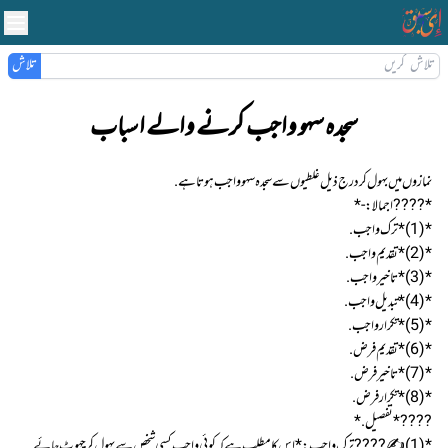
تلاش
سجدہ سہو واجب کرنے والے اسباب
نمازوں میں بهول کر درج ذیل غلطیوں سے سجدہ سہو واجب هوتا هے.
*????اجمالا:-*
*(1)* ترک واجب .
*(2)* تقدیم واجب.
*(3)* تاخیر واجب .
*(4)* تبدیل واجب .
*(5)* تکرار واجب .
*(6)* تقدیم فرض .
*(7)* تاخیر فرض .
*(8)* تکرار فرض .
???? *تفصیل.*
*( 1) ✍???? ترک واجب:* اس کا مطلب هے کہ کوئی واجب کسی شخص سے بهول کر چهوٹ جائے.