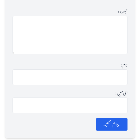
تبصرہ:
نام:
ای میل:
پیغام بھیجیں