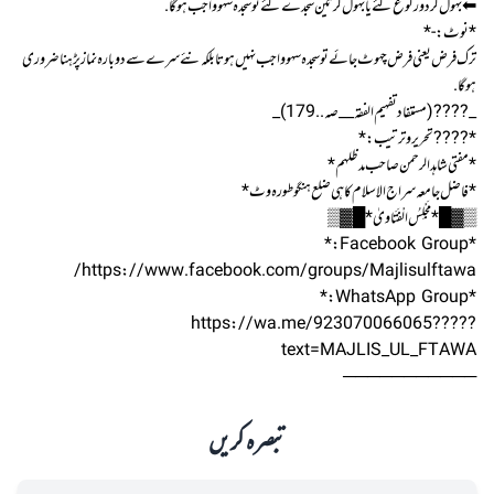
⬅ بهول کر دو رکوع کئے یا بهول کر تین سجدے کئے تو سجدہ سہو واجب هو گا.
*نوٹ :-*
ترک فرض یعنی فرض چهوٹ جائے تو سجدہ سہو واجب نہیں هوتا بلکہ نئے سرے سے دوبارہ نماز پڑهنا ضروری
هوگا .
_????(مستفاد تفہیم الفقہ_ _صہ..179 )_
*????تحریر و ترتیب:*
*مفتی شاهدالرحمن صاحب مدظلہم*
*فاضل جامعہ سراج الاسلام کاهی ضلع هنگو طورہ وٹ*
▒▓█ *مَجْلِسُ الْفَتَاویٰ* █▓▒
*Facebook Group:*
https://www.facebook.com/groups/Majlisulftawa/
*WhatsApp Group:*
????https://wa.me/923070066065?
text=MAJLIS_UL_FTAWA
───────────
تبصرہ کریں