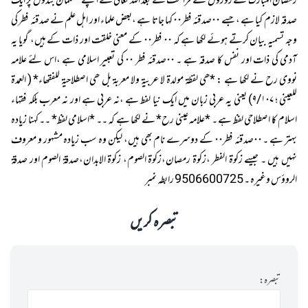
رمضان المبارک کے روزوں سے فراغت کے بعد اللہ تعالی نے اپنے مسلمان بندوں پر ایک
صدقہ لازم کیا ہے ، جسے ۰۰صدقئہ فطر۰۰ کہا جاتا ہے ،بعض علماء اور اہل علم نے صدقئہ فطر کی
وجہ تسمیہ بیان کرتے ہوئے لکھا ہے کہ ۰۰ فطر۰۰ کے معنی خلقت اور ذات کے ہیں، گویا یہ
آدمی کی ذات اور نفس کا صدقہ ہے ۔ ۰۰صدقئہ فطر ۰۰ کی تعبیر اسلامی ہے ،اس لئے علامہ
نووی رح نے لکھا ہے : *ھی لفظة مولدة لا عربیة ولا معربة بل ھی اصطلاحیة للفقھاء* ( العمدة
للعینی ؛ ۹/۱۰۷) یعنی یہ عربی زبان میں ایک نیا لفط ہے ،نہ عربی ہے اور نہ معرب بلکہ فقہاء
اسلام کا اصطلاحی لفظ ہے ۔ *علامہ عینی رح* نے لکھا ہے کہ ۔۔ *اسلامی لفظ* ۔۔ کہنا زیادہ
بہتر ہے ۔ ۰۰صدقئہ فطر۰۰ کے دوسرے نام بھی ہیں، لیکن وہ سب زیادہ مشہور و معروف
نہیں ہیں ۔ جیسے زکوة الفطر ،زکوة رمصان،زکوة الصوم، زکوة الابدان،صدقة الصوم اور صدقة
الروؤس وغیرہ ۔ 9506600725 رابطہ نمبر
تبصرہ کریں
تبصرہ: