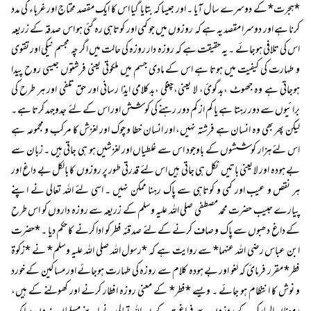
*ہجرت* کے دوسرے سال آیا ۔ اور جیسا کہ بتایا گیا اس کا ایک مقصد محتاج اور غرباء کی مدد
کرنا ہے اور دوسرا مقصد یہ ہے کہ روزوں میں جو کمی اور کوتاہی رہ گئی ہو اس صدقہ کے زریعہ
اس کی تلافی ہوجائے ۔ یہ حقیقت ہے کہ روزہ دار روزہ کی حالت میں اگر چہ مجسم نیکی اور تقوی
و طہارت کی کیفیت میں ہوتا ہے اس کے مادی جسم میں ملکوتی یعنی فرشتوں جیسی روح پیدا
ہوجاتی ہے وہ جھوٹ ،بدگوئ، لا یعنی،چغلی ،بدکلامی ایذا رسانی اور حق تلفی اور ہر طرح کی
برائیوں سے دور رہتا ہے یا کم از کم دور رہنے کی کوشش اور اس کے لئے جدوجہد کرتا ہے ۔
لیکن پھر بھی وہ انسان ہے فرشتہ نہیں، اور انسان خطا و چوک اور لغزش کا مرکب و مجموعہ ہے
اس لئے ہزار کوششوں کے باوجود اس سے غلطیاں اور لغزشیں ہو ہی جاتی ہیں ۔ زبان سے
بے ہودہ اور لا یعنی باتیں نکل ہی جاتی ہیں اس لئے قدرتی طور پر روزوں کا بالکل بے داغ اور
ہر نقص و عیب اور کمی و کوتاہی سے پاک رہنا ممکن نہیں ۔ اسی لئے اللہ تعالی نے اپنے
پیارے حبیب حضرت محمد مصطفی صلی اللہ علیہ وسلم کے زریعہ سے روزہ داروں کو اس طرح
کے داغ دھبوں سے پاک و صاف کرنے کے لئے صدقئہ فطر کو ادا کرنے کا حکم دیا ۔ *حضرت
ابن عباس رضی اللہ عنہما* سے روایت ہے کہ *رسول اللہ صلی اللہ علیہ وسلم* نے *زکوة
فطر* مقرر فرمائ کہ لغو اور بے ہودہ کلام سے روزہ کی طہارت ہوجائے اور مساکین کے خورد
و نوش کا انتظام ہو جائے ۔ ویسے *فطر* کے معنی روزہ افطار کرنے اور کھولنے کے ہیں،