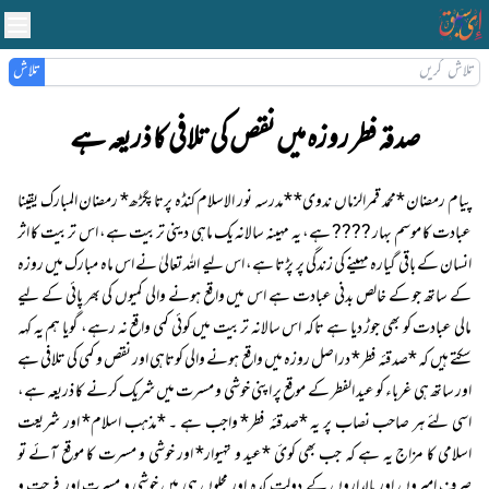
تلاش
صدقہ فطر روزہ میں نقص کی تلافی کا ذریعہ ہے
پیام رمضان *محمد قمرالزماں ندوی* *مدرسہ نور الاسلام کنڈہ پرتاپگڑھ* رمضان المبارک یقینا
عبادت کا موسم بہار ???? ہے، یہ مہینہ سالانہ یک ماہی دینی تربیت ہے، اس تربیت کا اثر
انسان کے باقی گیارہ مہینے کی زندگی پر پڑتا ہے، اس لیے اللہ تعالیٰ نے اس ماہ مبارک میں روزہ
کے ساتھ جو کے خالص بدنی عبادت ہے اس میں واقع ہونے والی کمیوں کی بھر پائی کے لیے
مالی عبادت کو بھی جوڑ دیا ہے تاکہ اس سالانہ تربیت میں کوئی کمی واقع نہ رہے، گویا ہم یہ کہہ
سکتے ہیں کہ *صدقئہ فطر* در اصل روزہ میں واقع ہونے والی کوتاہی اور نقص و کمی کی تلافی ہے
اور ساتھ ہی غرباء کو عید الفطر کے موقع پر اپنی خوشی و مسرت میں شریک کرنے کا ذریعہ ہے،
اسی لئے ہر صاحب نصاب پر یہ *صدقئہ فطر* واجب ہے ۔ *مذہب اسلام* اور شریعت
اسلامی کا مزاج یہ ہے کہ جب بھی کوئ *عید و تہیوار* اور خوشی و مسرت کا موقع آئے تو
صرف امیروں اور مالداروں کے دولت کدہ اور محلوں ہی میں خوشی و مسرت اور فرحت و