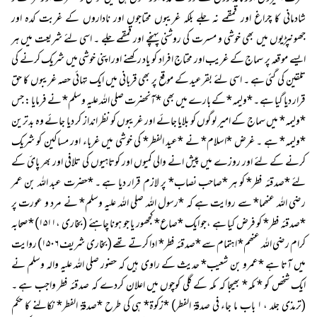
شادمانی کا چراغ اور قمقمے نہ جلے بلکہ غریبوں محتاجوں اور ناداروں کے غربت کدہ اور
جھونپڑیوں میں بھی خوشی و مسرت کی روشنی پہنچے اور قمقمے جلے ۔ اسی لئے شریعت میں ہر
ایسے موقعہ پر سماج کے غریب اور محتاج افراد کو یاد رکھنے اور اپنی خوشی میں شریک کرنے کی
تلقین کی گئی ہے ۔ اسی لئے بقرعید کے موقع پر بھی قربانی میں ایک تہائی حصہ غریبوں کا حق
قرار دیا گیا ہے ۔ *ولیمہ* کے بارے میں بھی *آنحضرت صلی اللہ علیہ وسلم* نے فرمایا : جس
*ولیمہ* میں سماج کے امیر لوگوں کو بلایا جائے اور غریبوں کو نظر انداز کر دیا جائے وہ بدترین
*ولیمہ* ہے ۔ غرض *اسلام* نے *عید الفطر* کی خوشی میں غرباء اور مساکین کو شریک
کرنے کے لئے اور روزے میں پیش انے والی کمیوں اور کوتاہیوں کی تلافی اور بھر پائ کے
لئے *صدقئہ فطر* کو ہر *صاحب نصاب* پر لازم قرار دیا ہے ۔ *حضرت عبد اللہ بن عمر
رضی اللہ عنھما* سے روایت ہے کہ *رسول اللہ صلی اللہ علیہ وسلم* نے مرد و عورت پر
*صدقئہ فطر* کو فرض کیا ہے ،جو ایک *صاع* کجھور یا جو ہونا چاہئے ( بخاری ،۱۵۱۱) *صحابہ
کرام رضی اللہ عنھم* اہتمام سے *صدقئہ فطر* ادا کرتے تھے ( بخاری شریف ۱۵۰۶) روایت
میں آتا ہے *عمرو بن شعیب* حدیث کے راوی ہیں کہ حضور صلی اللہ علیہ والہ وسلم نے
ایک شخص کو * مکہ* بھیجا کہ مکہ کے گلی کوچوں میں اعلان کردے کہ صدقئہ فطر واجب ہے ۔
(ترمذی جلد ، ۱ باب ما جاء فی صدقة الفطر) *زکوة* ہی کی طرح *صدقة الفطر* نکالنے کا حکم