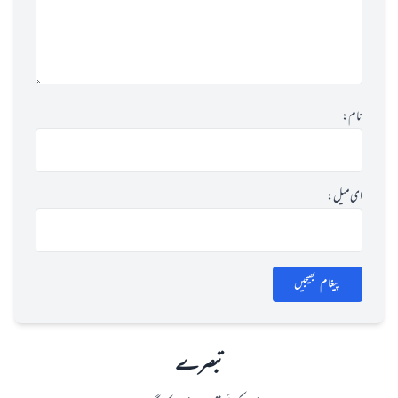
نام:
ای میل:
پیغام بھیجیں
تبصرے