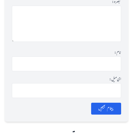
تبصرہ:
نام:
ای میل:
پیغام بھیجیں