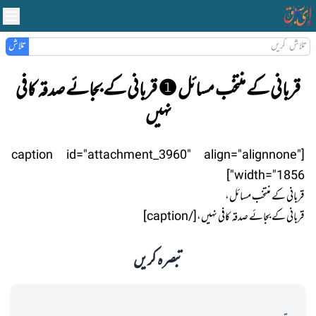
تلاش
قربانی کے منتخب مسائل ❶ قربانی کے بجائے صدقہ کافی
نہیں
[caption id="attachment_3960" align="alignnone"
width="1856"]
قربانی کے منتخب مسائل،
قربانی کے بجائے صدقہ کافی نہیں،[/caption]
تبصرہ کریں