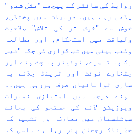
روابط کی سائٹس کے پیچھے "مثل شمع "
پگھل رہے ہیں۔
درسیات میں پختگی،
خوش سے "خوش تر کی تلاش" صلاحیت
ولیاقت میں استحکام، اور مطالعہ
وکتب بینی میں شب گزاری کی جگہ "فیس
بک پہ تبصرے، ٹوئیٹر پہ چٹ پٹے اور
چٹخارے ٹوئٹ اور ٹرینڈ چلانے پہ
ساری توانائیاں صرف ہورہی ہیں۔۔
اپنے درجہ میں امتیازی نمبرات
وپوزیشن لانے کی جستجو کی بجائے
سوشلستان میں تعارف اور تشہیر کا
خطرناک رجحان پنپ رہا ہے ۔اسی کا