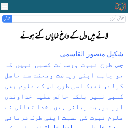
تلاش
لائے ہیں دل کے داغ نمایاں کئے ہوئے
شکیل منصور القاسمی
جس طرح نبوت ورسالت کسبی نہیں کہ
جو چاہے اپنی ریاضت ومحنت سے حاصل
کرلے، ٹھیک اسی طرح اس کے علوم بھی
کسبی نہیں بلکہ خالص عطیہ خداوندی
اور موہبت ربانی ہیں۔
خدا تعالی نے
علوم نبوت کی نسبت اپنی طرف فرمائی