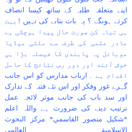
اپنے متعلقہ طلبہ کے ساتھ کیسا انصاف
کرتے ہونگے ؟ یہ بات بتانے کی نہیں !
بہت
ہی تباہ کن صورت حال پیدا ہوچکی ہے
مادر علمی کی طرف سے ملٹی میڈیا
موبائل پہ پابندی کا فیصلہ بڑا ہی
خوش آئند اور دور رس نتائج کا حامل
اقدام ہے ۔
ارباب مدارس کو اس جانب
گہرے غور وفکر اور اس نئے فتنہ کے تدارک
اور سد باب کی جانب موثر لائحہ عمل
ترتیب دینے کی ضرورت ہے
واللہ اعلم
*شكيل منصور القاسمي*
مركز البحوث
الإسلامية العالمي