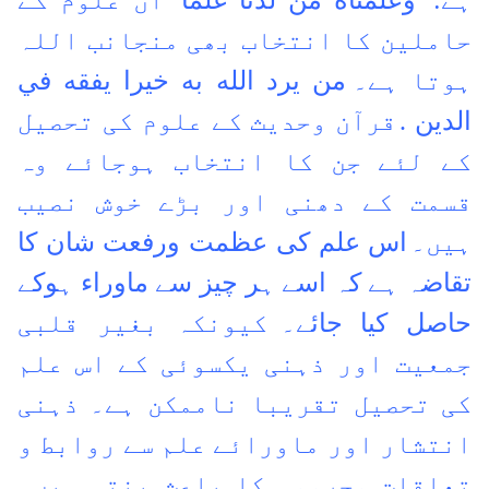
ہے:
"وعلمناه من لدنا علما"
ان علوم کے
حاملین کا انتخاب بھی منجانب اللہ
ہوتا ہے۔
من يرد الله به خيرا يفقه في
الدين .
قرآن وحدیث کے علوم کی تحصیل
کے لئے جن کا انتخاب ہوجائے وہ
قسمت کے دھنی اور بڑے خوش نصیب
ہیں۔
اس علم کی عظمت ورفعت شان کا
تقاضہ ہے کہ اسے ہر چیز سے ماوراء ہوکے
حاصل کیا جائے۔
کیونکہ بغیر قلبی
جمعیت اور ذہنی یکسوئی کے اس علم
کی تحصیل تقریبا ناممکن ہے۔ ذہنی
انتشار اور ماورائے علم سے روابط و
تعلقات محرومی کا باعث بنتی ہیں۔