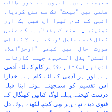
سمجھتے ہیں۔ انہوں نے دور طالب
علمی میں "بیعت" تک سے منع کردیا۔
انہی کے نام لیوا آج فیس بک اور
ٹوئیٹر پہ متحرک وفعال رہ کے علمی
کمال کیسے حاصل کرسکتے ہیں؟ کیا اس
صورت حال میں کبھی "اوجز"اعلاء
السنن" بذل المجہود جیسا کارنامہ
انجام پاسکتا ہے؟؟
ہر کام کے لئے آدمی
ہے۔ اور ہر آدمی کے لئے کام ہے۔ خدارا
اس تقسیم کو سمجھتے ہوئے اپنا قبلہ
درست کیجئے!
پہلے لوگ کتابیں کھنگال کے
فتوی دیتے تھے
پہر بھی کچھ لکھتے ہوئے دل