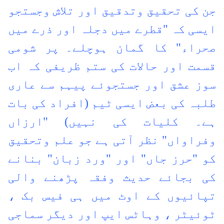
جن کی تحقیق وتدقیق اور تلاش وجستجو
ایسی کہ "قطرے میں دجلہ اور ذرے میں
صحراء" کا گمان ہوچلے۔
پر شومی
قسمت اور حالات کی ستم ظریفی کہ اب
سوز عشق اور جستجوئے پیہم سے عاری
طلبہ کی بعض ایسی ٹیم (افراد کی بات
ہے۔ کلیات کی نہیں) "ارزاں
وفراواں" نظر آتی ہے جو علم وتحقیق
کو "حرز جاں" اور "ورد زبان" بنانے
کی بجائے حدیث وفقہ پڑھنے والی
تپائیوں کے اوٹ میں ہی فیس بک ،
ٹوئیٹر ، وہاٹس ایپ اور دیگر سماجی