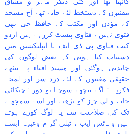
کانپتا تھا اور کئی دیگر ماہر و مشاق
مفتیوں کے دستخط لئے جاتے تھے
آج مسجد
کے مؤذن اور مکتب کے حافظ جی بھی
فتوی نہیں ، فتاوی پیسٹ کررہے ہیں
اردو
کتب فتاوی پی ڈی ایف
یا ایپلیکیشن میں
دستیاب کیا ہوئی کہ بعض لوگوں کی
چاندنی ہوگئی اور مسند افتاء پہ بیٹھے
حقیقی مفتیوں کے لئے درد سر اور لمحہ
فکریہ !
آگے پیچھے سوچنا تو دور !
چپکائی
جانے والی چیز کو پڑھنے اور اسے سمجھنے
تک کی صلاحیت سے یہ لوگ کورے ہوتے
ہیں
وہاٹس ایپ ، ٹیلی گرام وغیرہ
ایسے