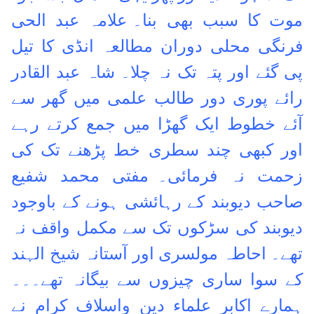
موت کا سبب بھی بنا۔
علامہ عبد الحی
فرنگی محلی دوران مطالعہ انڈی کا تیل
پی گئے اور پتہ تک نہ چلا۔ شاہ عبد القادر
رائے پوری دور طالب علمی میں گھر سے
آئے خطوط ایک گھڑا میں جمع کرتے رہے
اور کبھی چند سطری خط پڑھنے تک کی
زحمت نہ فرمائی۔
مفتی محمد شفیع
صاحب دیوبند کے رہائشی ہونے کے باوجود
دیوبند کی سڑکوں تک سے مکمل واقف نہ
تھے۔ احاطہ مولسری اور آستانہ شیخ الہند
کے سوا ساری چیزوں سے بیگانہ تھے۔۔۔
ہمارے اکابر علماء دین واسلاف کرام نے