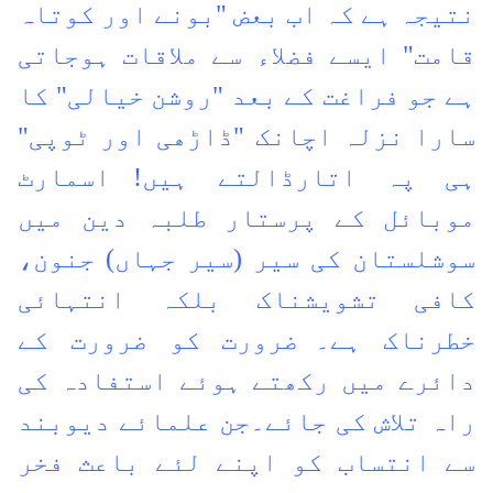
نتیجہ ہے کہ اب بعض "بونے اور کوتاہ
قامت" ایسے فضلاء سے ملاقات ہوجاتی
ہے جو فراغت کے بعد "روشن خیالی" کا
سارا نزلہ اچانک "ڈاڑھی اور ٹوپی"
ہی پہ اتارڈالتے ہیں!
اسمارٹ
موبائل کے پرستار طلبہ دین میں
سوشلستان کی سیر (سیر جہاں) جنون،
کافی تشویشناک بلکہ انتہائی
خطرناک ہے۔
ضرورت کو ضرورت کے
دائرے میں رکھتے ہوئے استفادہ کی
راہ تلاش کی جائے۔جن علمائے دیوبند
سے انتساب کو اپنے لئے باعث فخر