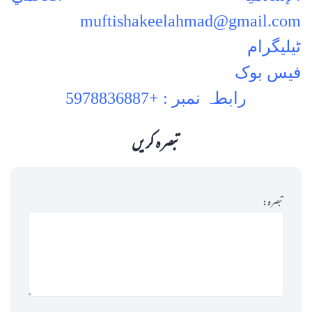
muftishakeelahmad@gmail.com
ٹیلیگرام
فیس بوک
رابطہ نمبر :
+5978836887
تبصرہ کریں
تبصرہ: