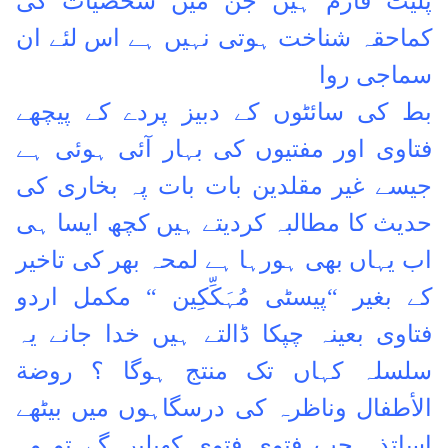
پلیٹ فارم ہیں
جن میں شخصیات کی
کماحقہ شناخت ہوتی نہیں ہے
اس لئے ان
سماجی روا
بط کی سائٹوں کے دبیز پردے کے پیچھے
فتاوی اور مفتیوں کی بہار آئی ہوئی ہے
جیسے غیر مقلدین
بات بات پہ بخاری کی
حدیث کا مطالبہ کردیتے ہیں
کچھ ایسا ہی
اب یہاں بھی ہورہا ہے
لمحہ بھر کی تاخیر
کے بغیر
“پیسٹی مُہَکِّکِین “ مکمل اردو
فتاوی بعینہ چپکا ڈالتے ہیں
خدا جانے یہ
سلسلہ کہاں تک منتج ہوگا ؟
روضة
الأطفال وناظرہ کی درسگاہوں میں بیٹھے
اساتذہ جب فتوی فتوی کھیلیں گے تو وہ