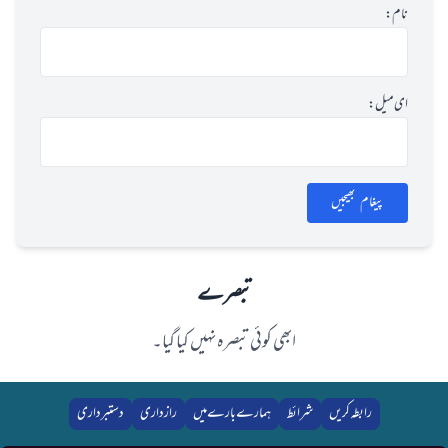
نام:
ای میل:
پیغام بھیجیں
تبصرے
ابھی کوئی تبصرہ نہیں کیا گیا۔
رابطہ کریں
شرائط
ہمارے بارے میں
رازداری
دستبرداری