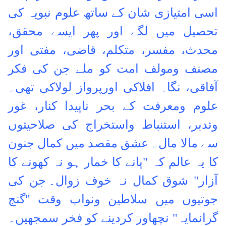
اسی امتیازی شان کے ساتھ علوم نبویہ کی
تحصیل میں لگے اور پھر ایسے محقق،
محدث، مفسر، متکلم، قاضی، مفتی اور
مصنف ومولف امت کو ملے جن کی فکر
آفاقی، نگاہ افلاکی اورپرواز لولاکی تھی۔
علوم ومعرفت کے بحر ناپیدا کنار، غور
وتدبر، استنباط واستخراج کی صلاحیتوں
سے مالا مال۔ عشق مقصد میں کمال جنون
کا یہ عالم کہ "پانے کا خمار ہو نہ کھونے کا
آزار" شوق کمال نہ خوف زوال۔
جن کی
جوتیوں میں سلاطین ونواب وقت "گنج
گرانمایہ" نچھاور کردینے کو فخر سمجھیں۔