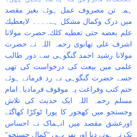
ہمہ تن مصروف عمل ہوئے بغیر مقصد
میں درک وکمال مشکل ہے۔۔۔۔
لايعطيك
علم بعضه حتى تعطيه كلك.
حضرت مولانا
اشرف علی تھانوی رحمہ اللہ نے حضرت
مولانا رشید احمد گنگوہی سے دور طالب
علمی میں بیعت کی درخواست کی تھی
جسے حضرت گنگوہی نے رد فرماتے ہوئے
ختم کتب وفراغت پہ موقوف فرمادیا۔
امام
مسلم رحمہ اللہ ایک حدیث کی تلاش
وجستجو میں کھجور کا پورا ٹوکڑا کھاگئے
اورعشق مقصد میں انہماک نے احساس
تک نہ ہونے دیا اور پھر یہی "کمال جستجو"