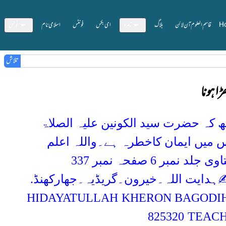
H
قاسم العلوم آن لائن
بلاگ
زمرہ
ای بکس
فونٹس
اسلامی نام
ٹولس
تلاش
ا ہونا
ھ کہ حضرت سید الکونین علیہ الصلاۃ
 میں ایمان کاخطرہ ہے۔واللہ اعلم
ہدایت اللہ۔خیرون۔گریڈیہ۔جھارکھنڈ.
HIDAYATULLAH
KHERON BAGODIH 
825320
TEACH