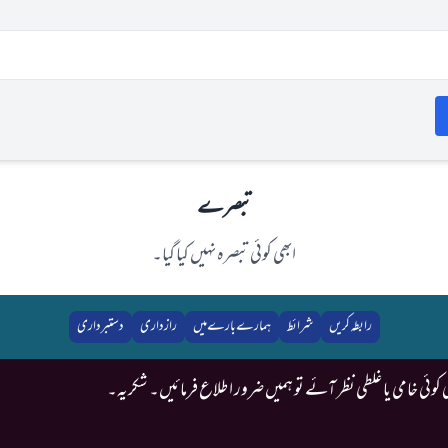
تبصرے
ابھی کوئی تبصرہ نہیں کیا گیا۔
رابطہ کریں
شرائط
ہمارے بارے میں
رازداری
دستبرداری
ئی خامی یا غلطی نظر آئے تو ہمیں ضرور اطلاع فرمائیں۔ شکریہ۔