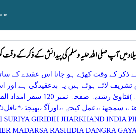
ome
لاد میں آپ صلی اللہ علیہ وسلم کي پیدائش کےذکر کے وقت کھڑ
 ذکر کے وقت کھڑے ہو جانا اس عقیدے کے سات
ریف لائے ہوئے ہیں یہ بدعقیدگی ہے اور اس
مبر 120 سفر امداد الفتاوی جلد نمبر 6 صفحہ نمبر 337
ئے، سمجھئے،عمل کیجٸے،اورآگےبھیجئے*
ناقل✍
SURIYA GIRIDIH JHARKHAND INDIA PI
ER MADARSA RASHIDIA DANGRA GAYA 