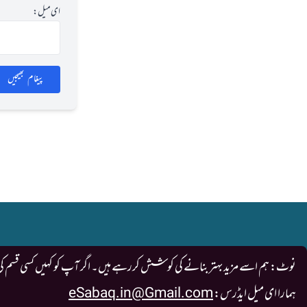
ای میل:
پیغام بھیجیں
نوٹ: ہم اسے مزید بہتر بنانے کی کوشش کررہے ہیں۔ اگر آپ کو کہیں کسی قسم کی کو
ہمارا ای میل ایڈرس:
eSabaq.in@Gmail.com