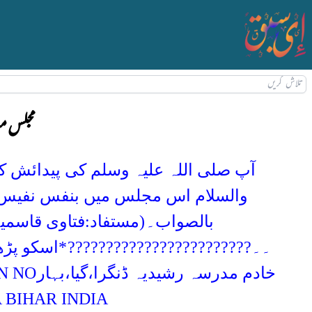
مجلس می
آپ صلی اللہ علیہ وسلم کی پیدائش کے
والسلام اس مجلس میں بنفس نفیس تش
بالصواب۔
(مستفاد:فتاوی قاسمیہ)فتاویٰ رشدیہ صفحہ ن
۔۔????????????????????????
*اسکو پڑھ
خادم مدرسہ رشیدیہ ڈنگرا،گیا،بہار
N NO
BIHAR INDIA