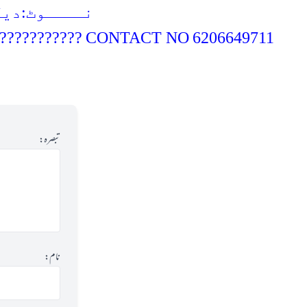
نــــوٹ:دیگ
???????????
CONTACT NO
6206649711
تبصرہ:
نام: