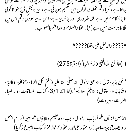
ہیں ان میں سے کچھ حصہ حکومت کو کچھ وکیل اور دلال کو اور کچھ دیگر حضرات کو بھی
جاتا ہے، گویا رقم مختلف لوگوں میں تقسیم ہوجاتی ہے، نیز ٹائیٹل ڈیڈ بنوانا کوئی
ناجائز کام نہیں ہے بلکہ ضروری اور جائز چیز ہے؛ اس لیے سود کی رقم اس میں
لگانا درست نہیں ہے(١)۔ فقط والسلام واللہ اعلم بالصواب۔
*????والدليل على ما قلنا????*
(١) وَأَحَلَّ اللَّهُ الْبَيْعَ وَحَرَّمَ الرِّبَا ۚ (البقرة 275)
"عَنْ جَابِرٍ، قَالَ: «لَعَنَ رَسُولُ اللهِ صَلَّى اللهُ عَلَيْهِ وَسَلَّمَ اٰكِلَ الرِّبَا، وَمُؤْكِلَهُ، وَكَاتِبَهُ،
وَشَاهِدَيْهِ»، وَقَالَ: «هُمْ سَوَاءٌ»".(3/1219، کتاب المساقات،دار احیاء
التراث ، بیروت)
الحاصل انه أن علم أرباب الأموال وجب رده عليهم والا فإن علم عين الحرام لايحل
له ويتصدق بنية صاحبه (رد المحتار على الدر المختار 223/7 كتاب البيوع زكريا)