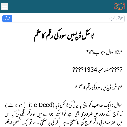
تلاش
ٹائٹل ڈیڈ میں سود کی رقم کا حکم
*⚖️سوال وجواب⚖️*
????️مسئلہ نمبر 1334????️
*ٹائٹل ڈیڈ میں سود کی رقم کا حکم*
سوال: ایک صاحب کو اپنی پراپرٹی کی ٹائٹل ڈیڈ (Title Deed) بنوانا ھے جو
کہ آج کے دور میں ضروری بھی ہے تو اسکے بنوانے میں جو رقم لگے گی کیا اس
میں انٹرسٹ کی رقم خرچ کی جاسکتی ہے۔اگر کی جاسکتی ہے تو ایک شخص اگلے