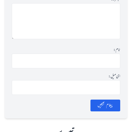
نام:
ای میل:
پیغام بھیجیں