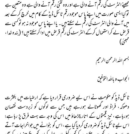
مھینے انٹرسٹ کی رقم آنے والی ہے اور وہ کتنی رقم آنے والی ہے وہ متعین ہے
تو کیا ایسی صورت میں اپنے پاس موجود رقم ٹائٹل ڈیڈ کے کام میں خرچ کر کے بعد
میں آنے والی انٹرسٹ کی رقم لے سکتے ہیں۔ یا اپنے پاس موجود نہ ہو تو کسی سے
قرض لے کر استعمال کرکے انٹرسٹ کی رقم قرض میں ادا کرسکتے ہیں؟ (بندہ خدا،
ممبئی)
بسم اللہ الرحمن الرحیم
الجواب و باللہ التوفیق
ٹائٹل ڈیڈ کو حکومت نے اس لیے ضروری قرار دیا ہے کہ ارضیات میں بکثرت
دھوکہ، فراڈ اور گھوٹالے ہورہے ہیں جس سے لوگوں کو زبردست نقصان
ہورہاہے، نیز قیمتوں کے اتار چڑھاؤ میں اس کی وجہ سے بہت فرق پڑ رہا ہے؛
اس لیے ٹائٹل ڈیڈ کو ضروری کردیا گیا ہے، اس کو بنوانے میں جو اخراجات آتے