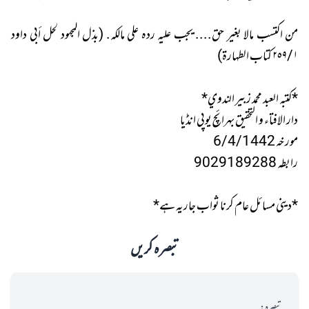
من اكتسب مالا بغير حق.... يجب عليه رده على مالكه. (بذل المجهود لحل أبي داود
٢٥٩/١ كتاب الطهارة)
*كتبه العبد محمد زبير الندوي*
دار الافتاء و التحقیق بہرائچ یوپی انڈیا
مورخہ 6/4/1442
رابطہ 9029189288
*دینی مسائل عام کرنا ثواب جاریہ ہے*
تبصرہ کریں
تبصرہ: