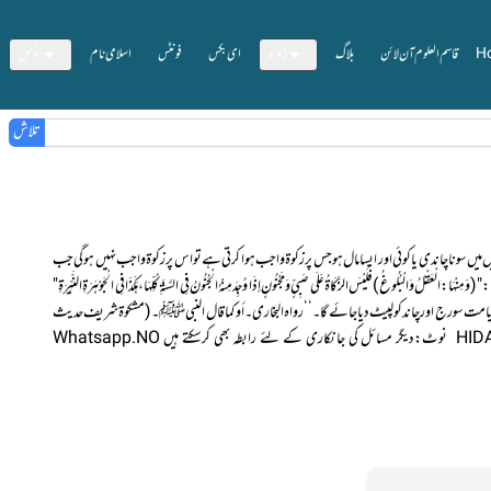
H
قاسم العلوم آن لائن
بلاگ
زمرہ
ای بکس
فونٹس
اسلامی نام
ٹولس
تلاش
چی کی ملکیت میں میں سونا چاندی یا کوئی اور ایسا مال ہو جس پر زکوۃ واجب ہوا کرتی ہے تو اس پر زکوۃ واجب نہیں ہوگی جب
 وہ بچی بالغ نہیں ہوجاتی۔ جب وہ بچی بالغ ہو جائے گی گی تو اب شریعت کی طرف سے سال پورا ہونے پر اس مال پر زکوۃ واجب ہوگی۔واللہ اعلم بالصواب۔ (مستفاد: فتاوی بنوریہ ???? الفتاوى الهندية - (5 / 32):"( وَمِنْهَا: الْعَقْلُ وَالْبُلُوغُ ) فَلَيْسَ الزَّكَاةُ عَلَى صَبِيٍّ وَمَجْنُونٍ إذَا وُجِدَ مِنْهُ الْجُنُونُ فِي السَّنَةِ كُلِّهَا، هَكَذَا فِي الْجَوْهَرَةِ النَّيِّرَةِ"
وسلم نے فرمایا :’’ روزِ قیامت سورج اور چاند کو لپیٹ دیا جائے گا ۔‘‘ رواہ البخاری ۔ أوکماقال النبی ﷺ۔ (مشکوةشریف حدیث
نمبر ٥٥٢٦ ) ناقل✍ہدایت اللہ قاسمی خادم مدرسہ رشیدیہ ڈنگرا،گیا،بہار HIDAYATULLAH TEACHER MADARSA RASHIDIA DANGRA GAYA BIHAR INDIA نــــوٹ:دیگر مسائل کی جانکاری کے لئے رابطہ بھی کرسکتے ہیں Whatsapp.NO