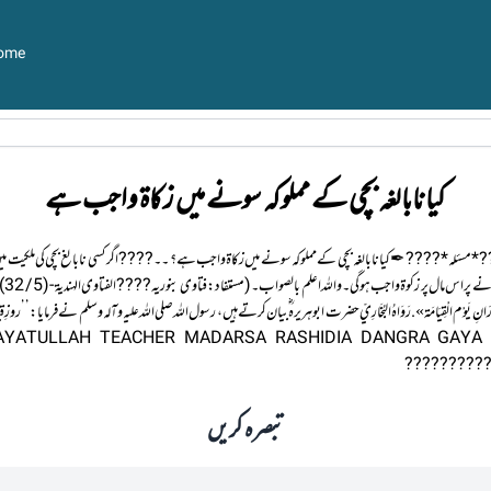
ome
کیا نابالغہ بچی کے مملوکہ سونے میں زکاۃ واجب ہے
 16 اپریل2020 ???? بروز۔ *جمعرات* ???? *مسئلہ* ???? ✒ کیا نابالغہ بچی کے مملوکہ سونے میں زکاۃ واجب ہے؟ ۔۔ ???? اگر کسی نابالغ ب
تک کہ
وَالْقَمَرُ مُكَوَّرَانِ يَوْم الْقِيَامَة» . رَوَاهُ البُخَارِيّ حضرت ابوہریرہ ؓ بیان کرتے ہیں ، رسول اللہ صلی ‌اللہ ‌علیہ ‌وآلہ ‌
تبصرہ کریں