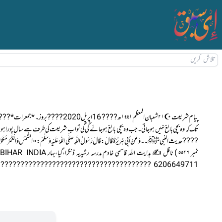
پیام شریعت ☪ ٢١شعبان المعظم١٤٤١ھ ????
???? حدیث النبیﷺ۔۔وَعَنْ أَبِي هُرَيْرَةَ قَالَ: قَالَ رَسُولُ اللَّهِ صَلَّى اللَّهُ عَلَيْهِ وَسَلَّمَ: «الشَّمْسُ 
6206649711 ????????????????????????????????????????????????