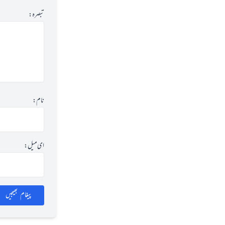
تبصرہ:
نام:
ای میل:
پیغام بھیجیں