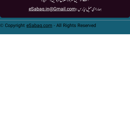
آئے تو ہمیں ضرور اطلاع فرمائیں۔ شکریہ۔
eSabaq.in@Gmail.com
ہمارا ای میل ایڈرس:
© Copyright
eSabaq.com
- All Rights Reserved