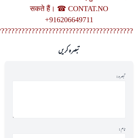
सकते हैं। ☎ CONTAT.NO
+916206649711
????????????????????????????????????????
تبصرہ کریں