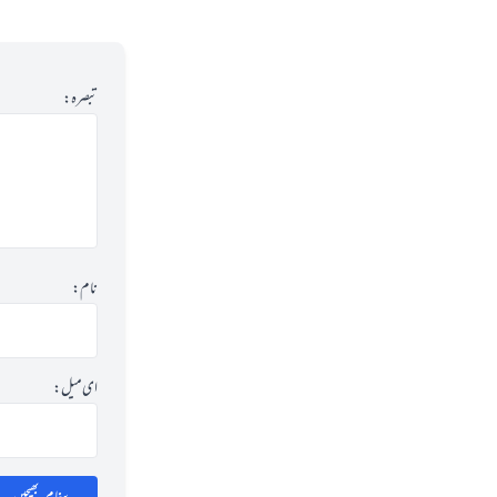
تبصرہ:
نام:
ای میل: