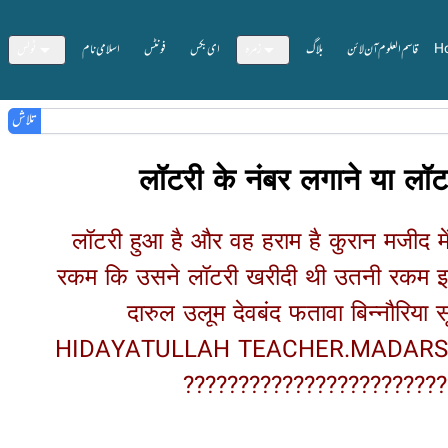
ٹولس
اسلامی نام
فونٹس
ای بکس
زمرہ
بلاگ
قاسم العلوم آن لائن
H
تلاش
लॉटरी के नंबर लगाने या लॉ
लॉटरी हुआ है और वह हराम है कुरान मजीद 
रकम कि उसने लॉटरी खरीदी थी उतनी रकम इस्
दारुल उलूम देवबंद फतावा बिन्नौरिय
HIDAYATULLAH TEACHER.MADARSA RAS