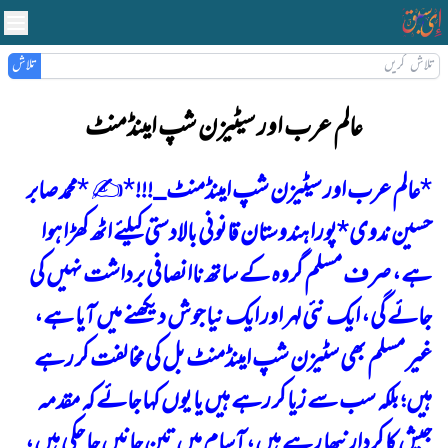
تلاش
عالم عرب اور سیٹیزن شپ امینڈمنٹ
*
عالم عرب اور سیٹیزن شپ امینڈمنٹ_!!!
*
✍ *
محمد صابر
حسین ندوی
*
پورا ہندوستان قانونی بالادستی کیلئے اٹھ کھڑا ہوا
ہے، صرف مسلم گروہ کے ساتھ ناانصافی برداشت نہیں کی
جائے گی، ایک نئی لہر اور ایک نیا جوش دیکھنے میں آیا ہے،
غیر مسلم بھی سٹیزن شپ امینڈمنٹ بل کی مخالفت کر رہے
ہیں؛ بلکہ سب سے زیا کر رہے ہیں یا یوں کہا جائے کہ مقدمہ
جیش کا کردار نبھا رہے ہیں، آسام میں تین جانیں جا چکی ہیں،