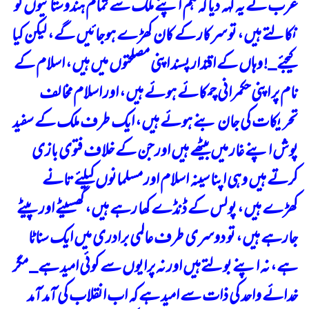
عرب نے یہ کہہ دیا کہ ہم اپنے ملک سے تمام ہندوستانیوں کو
نکالتے ہیں، تو سرکار کے کان کھڑے ہوجائیں گے، لیکن کیا
کیجئے_! وہاں کے اقتدار پسند اپنی مصلحتوں میں ہیں، اسلام کے
نام پر اپنی حکمرانی چمکائے ہوئے ہیں، اور اسلام مخالف
تحریکات کی جان بنے ہوئے ہیں، ایک طرف ملک کے سفید
پوش اپنے غار میں بیٹھے ہیں اور جن کے خلاف فتوی بازی
کرتے ہیں وہی اپنا سینہ اسلام اور مسلمانوں کیلئے تانے
کھڑے ہیں، پولس کے ڈنڈے کھا رہے ہیں، گھسیٹے اور پیٹے
جارہے ہیں، تو دوسری طرف عالمی برادری میں ایک سناٹا
ہے، نہ اپنے بولتےہیں اور نہ پرایوں سے کوئی امید ہے_ مگر
خدائے واحد کی ذات سے امید ہے کہ اب انقلاب کی آمد آمد