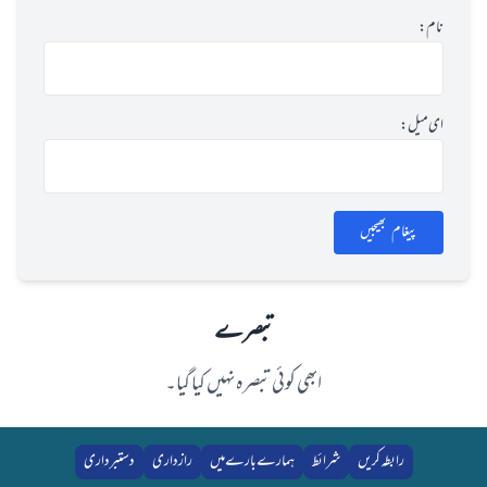
نام:
ای میل:
پیغام بھیجیں
تبصرے
ابھی کوئی تبصرہ نہیں کیا گیا۔
رابطہ کریں
شرائط
ہمارے بارے میں
رازداری
دستبرداری