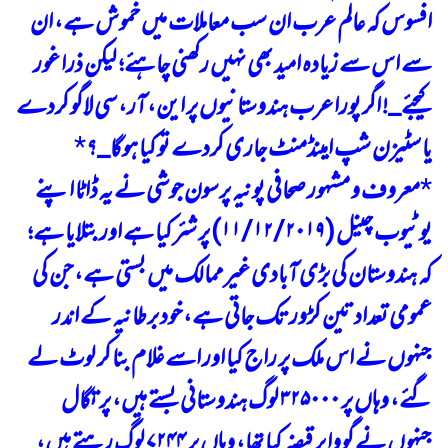
افسوس کہ عالم عرب ان سب معاملات میں خموش ہے، ان
سے اس سے زیادہ امید بھی نہیں رکھنی چاہئے؛ لیکن ذرا غور
کیجئے_! اگر پورا عرب ہندوستانیوں پر این، آر، سی لاگو کردے
یا سٹیزن شپ امینڈمنٹ جاری کردے تو کیا ہوگا_؟
*
*
معروف و مشہور صحافی پونیہ پرسون جوشی نے یہ ڈاٹا اپنے
یوٹیوب چینل (۱۱/۱۲/۲۰۱۹) پر شئر کیا ہے اور بتلایا ہے؛
کہ ہندوستان کی بڑی آبادی غیر ممالک میں بستی ہے، جن کی
عمومی تعداد تین کڑور تک جاتی ہے، خود برطانیہ کے اندر
جنہوں نے اس ملک پر راج کیا اور اسے غلام بنا کر لوٹ لے
گئے، وہاں پر ۳۲۵۰۰۰ لوگ ہندوستانی بستے ہیں، پرتگال
جنہوں نے گووا پر قبضہ کیا تھا، وہاں پر ۷۲۴۴ لوگ رہتے ہیں،