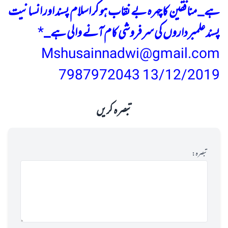
ہے_ منافقین کا چہرہ بے نقاب ہو کر اسلام پسند اور انسانیت
پسند علمبرداروں کی سرفروشی کام آنے والی ہے_
*
Mshusainnadwi@gmail.com
7987972043
13/12/2019
تبصرہ کریں
تبصرہ: