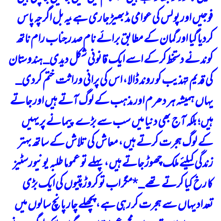
فوجیں اور پولس کی عوامی مڈ بھیڑ جاری ہے، یہ بل اگرچہ پاس
کردیا گیا اور گمان کے مطابق برائے نام صدر جناب رام ناتھ
کوند نے دستخط کر کے اسے ایک قانونی شکل دیدی_ ہندوستان
کی قدیم تہذیب کو روند ڈالا، اس کی پرانی وراثت ختم کردی_
یہاں ہمیشہ ہر دھرم اور مذہب کے لوگ آتے ہیں اور جاتے
ہیں؛ بلکہ آج بھی دنیا میں سب سے بڑے پیمانے پر یہیں
کے لوگ ہجرت کرتے ہیں، معاش کی تلاش کے ساتھ بہتر
زندگی کیلئے ملک چھوڑ جاتے ہیں، پہلے تو عموما طلبہ یونیورسٹیز
کا رخ کیا کرتے تھے_
*
مگر اب تو کروڑپتیوں کی ایک بڑی
تعداد یہاں سے ہجرت کر رہی ہے، پچھلے چار پانچ سالوں میں