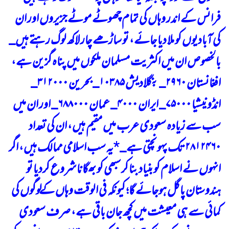
فرانس کے اندر وہاں کی تمام چھوٹے موٹے جزیروں اور ان
کی آبادیوں کو ملا دیا جائے، تو ساڑھے چار لاکھ لوگ رہتے ہیں_
بالخصوص ان میں اکثریت مسلمان ملکوں میں پناہ گزین ہے،
افغانستان ۲۹۶۰_ بنگلادیش ۱۰۳۸۵_ بحرین ۳۱۲۰۰۰_
انڈونیشیا ۷۵۰۰۰_ ایران ۴۰۰۰_ عمان ۶۸۸۰۰۰_ اور ان میں
سب سے زیادہ سعودی عرب میں مقیم ہیں، ان کی تعداد
۲۸۱۲۴۶۰ تک پہونچتی ہے_
*
یہ سب اسلامی ممالک ہیں، اگر
انہوں نے اسلام کو بنیاد بنا کر سبھی کو بھگانا شروع کردیا تو
ہندوستان پاگل ہوجائے گا؛ کیونکہ فی الوقت وہاں کے لوگوں کی
کمائی سے ہی معیشت میں کچھ جان باقی ہے، صرف سعودی