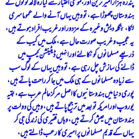
پندرہ ہزار امیر ترین اور مجموعی اعتبار سے گیارہ لاکھ لوگوں نے
ہندوستان چھوڑا ہے، تو وہیں یہاں آنے والے عموما سری
لنکا، بنگلہ دیش وغیرہ کے مزدور اور غریب افراد ہوتے ہیں،
یہ عجیب و غریب صورت حال ہے، ملک میں کیب کے
ذریعے مسلمانوں کو نکالنے اور انہیں ڈیٹینشن کیمپ میں
ڈالنے کی سازش چل رہی ہے، تو وہیں یہاں کے لوگ سب
سے زیادہ مسلمانوں کے ہی ملک میں جا کر راحت پاتے ہیں،
پوری دنیا میں ہندوستانیوں کا اصل مرکز عالم عرب ہے، بقیہ
یوروپ اور امریکہ تو بعد میں ترجیح پاتے ہیں، وہیں کی دولت پر
ہندوستان میں عیش کرتے ہیں، وہاں فقیری کی زندگی جی کر
یہاں کے قدیم مسلمانوں پر امیری کا رعب ڈالتے ہیں،