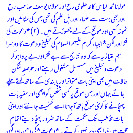
مولانا محمد الیاس کاندھلوی رح اور مولانا یوسف صاحب رح
اور بھی بہت سے علماء اور اہل علم کی تھی جس کی مثالیں اور
نمونہ کسی اور موقع کے لئے چھوڑتے ہیں ۔
(۲ ) *دعوت کی
فکر اور لگن*
انبیاء کرام علیہم السلام کی تبلیغ و دعوت کا دوسرا
اہم امتیاز یہ ہے کہ وہ نتائج سے بے فکر اور بے پروا ہوکر
دعوت و تبلیغ میں مسلسل مشغول رہتے اور حوصلہ شکن
حالات میں بھی اپنی بات متواتر اور پابندی کے ساتھ کہتے چلے
جاتے جہاں اور جس موقع پر کسی شخص کو اچھی اور مفید بات
پہنچانے کا کوئ موقع ہاتھ آجاتا اسے غنمیت جانتے اور اپنی
بات مخاطب تک حکمت کے ساتھ ضرور پہنچا دیتے اتمام
حجت میں ذرا بھی دیر نہیں کرتے ۔
*دعوت* کی دھن اور لگن