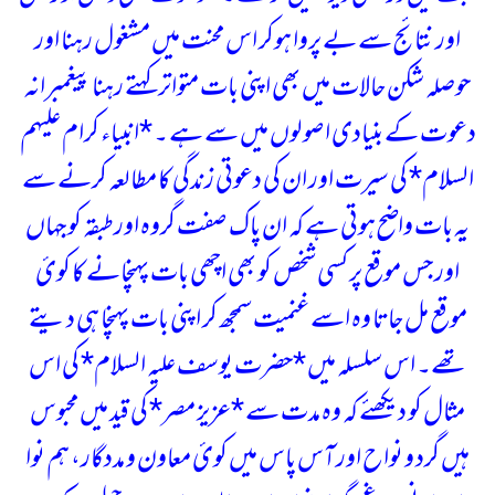
اور نتائج سے بے پروا ہوکر اس محنت میں مشغول رہنا اور
حوصلہ شکن حالات میں بھی اپنی بات متواتر کہتے رہنا پیغمبرانہ
دعوت کے بنیادی اصولوں میں سے ہے ۔
*انبیاء کرام علیہم
السلام* کی سیرت اور ان کی دعوتی زندگی کا مطالعہ کرنے سے
یہ بات واضح ہوتی ہے کہ ان پاک صفت گروہ اور طبقہ کو جہاں
اور جس موقع پر کسی شخص کو بھی اچھی بات پہنچانے کا کوئ
موقع مل جاتا وہ اسے غنمیت سمجھ کر اپنی بات پہنچا ہی دیتے
تھے۔
اس سلسلہ میں *حضرت یوسف علیہ السلام* کی اس
مثال کو دیکھئے کہ وہ مدت سے *عزیز مصر* کی قید میں محبوس
ہیں گرد و نواح اور آس پاس میں کوئ معاون و مددگار، ہم نوا