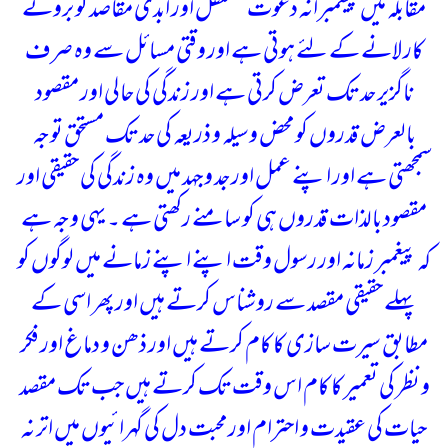
مقابلہ میں پیغمبرانہ دعوت مستقل اور ابدی مقاصد کو بروئے
کار لانے کے لئے ہوتی ہے اور وقتی مسائل سے وہ صرف
ناگزیر حد تک تعرض کرتی ہے اور زندگی کی حالی اور مقصود
بالعرض قدروں کو محض وسیلہ و ذریعہ کی حد تک مستحق توجہ
سمجھتی ہے اور اپنے عمل اور جد و جہد میں وہ زندگی کی حقیقی اور
مقصود بالذات قدروں ہی کو سامنے رکھتی ہے ۔ یہی وجہ ہے
کہ پیغمبر زمانہ اور رسول وقت اپنے اپنے زمانے میں لوگوں کو
پہلے حقیقی مقصد سے روشناس کرتے ہیں اور پھر اسی کے
مطابق سیرت سازی کا کام کرتے ہیں اور ذھن و دماغ اور فکر
و نظر کی تعمیر کا کام اس وقت تک کرتے ہیں جب تک مقصد
حیات کی عقیدت و احترام اور محبت دل کی گہرائیوں میں اتر نہ