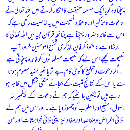
پہنچتا وہ گویا ایک مسلمہ حقیقت کا انکار کرتے ہیں اللہ تعالی نے
دعوت و تذکیر اور وعظ و نصیحت میں یہ خاصیت رکھی ہے کہ
اس سے فائدہ ضرور پہنچتا ہے چنانچہ قرآن مجید میں اللہ تعالی کا
ارشاد ہے :
*و ذکر فان الذکری تنفع المومنین*
اور آپ
نصیحت کیجئے اس لئے کہ نصیحت مسلمانوں کو فائدہ پہنچاتی ہے
۔
اگر دعوت و تبلیغ کا کوئ کام بےاثر یا غیر مفید معلوم ہوتا
ہے یا اس کے نتائج مثبت کے بجائے منفی شکل میں ظاہر ہو
رہے ہیں تو یقین جانئیے کہ ہم نے دعوت کے پیغمبرانہ
اصول، منہج اور اسلوب کو چھوڑ دیا ہے ۔ اور اس میں ہم نے
ذاتی اغراض و مقاصد اور مفاد نیز اپنی ذاتی خواہشات اور من