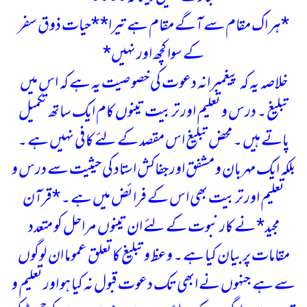
*ہر اک مقام سے آگے مقام ہے تیرا*
*حیات ذوق سفر
کے سوا کچھ اور نہیں*
خلاصہ یہ کہ پیغمبرانہ دعوت کی خصوصیت یہ ہے کہ اس میں
تبلیغ ۔ درس و تعلیم اور تربیت تینوں کام ایک ساتھ تکمیل
پاتے ہیں ۔ محض تبلیغ اس مقصد کے لئے کافی نہیں ہے ۔
بلکہ ایک مہربان و مشفق اور جفاکش استاد کی حیثیت سے درس و
تعلیم اور تربیت بھی اس کے فرائض میں ہے ۔
*قرآن
مجید* نے کار نبوت کے لئے ان تینوں مراحل کو متعدد
مقامات پر بیان کیا ہے ۔ وعظ و تبلیغ کا تعلق عموما ان لوگوں
سے ہے جنہوں نے ابھی تک دعوت قبول نہ کیا ہو اور تعلیم و