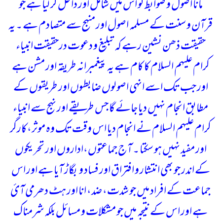
مانا اصول و ضوابط کو اس میں شامل اور داخل کر لیا ہے جو
قرآن و سنت کے مسلمہ اصول اور منہج سے متصادم ہے ۔
یہ
حقیقت ذھن نشین رہے کہ تبلیغ و دعوت درحقیقت انبیاء
کرام علیہم السلام کا کام ہے یہ پیغمبرانہ طریقہ اور مشن ہے
اور جب تک اسے انہی اصولوں ضابطوں اور طریقوں کے
مطابق انجام نہیں دیا جائے گا جس طریقے اور نہج سے انبیاء
کرام علیہم السلام نے انجام دیا اس وقت تک وہ موثر،کارگر
اور مفید نہیں ہو سکتا ۔
آج جماعتوں،اداروں اور تحریکوں
کے اندر جو بھی انتشار و افتراق اور فساد و بگاڑ آیا ہے اور اس
جماعت کے افراد میں جو شدت، ضد، انا اور ہٹ دھرمی آئ
ہے اور اس کے نتیجہ میں جو مشکلات و مسائل بلکہ شرمناک