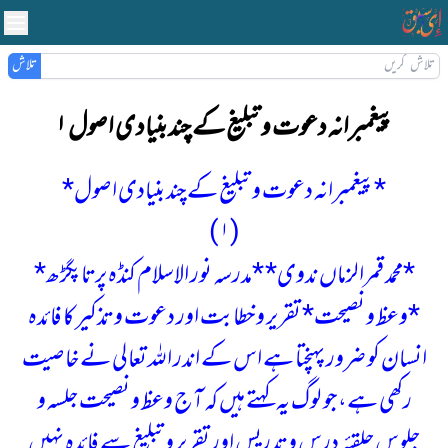
تلاش
پیغمبرانہ دعوت و تبلیغ کے چند بنیادی اصول ۱
*پیغمبرانہ دعوت و تبلیغ کے چند بنیادی اصول*
(۱ )
*محمد قمرالزماں ندوی*
*مدرسہ نور الاسلام کنڈہ پرتاپگڑھ*
*وعظ و نصیحت* تقریر و خطابت اور دعوت و تذکیر کا فائدہ
انسان کو ضرور پہنچتا ہے اس کے اندر اللہ تعالی نے خاصیت
رکھی ہے، جو لوگ یہ کہتے ہیں کہ آج وعظ و نصیحت جلسہ و
جلوس حلقئہ درس و تدریس اور تقریر و تبلیغ سے فائدہ نہیں