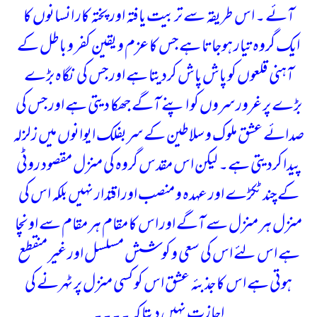
آئے ۔ اس طریقہ سے تربیت یافتہ اور پختہ کار انسانوں کا
ایک گروہ تیار ہوجاتا ہے جس کا عزم و یقین کفر و باطل کے
آہنی قلعوں کو پاش پاش کردیتا ہے اور جس کی نگاہ بڑے
بڑے پر غرور سروں کو اپنے آگے جھکا دیتی ہے اور جس کی
صدائے عشق ملوک و سلاطین کے سربفلک ایوانوں میں زلزلہ
پیدا کردیتی ہے۔
لیکن اس مقدس گروہ کی منزل مقصود روٹی
کے چند ٹکڑے اور عہدہ و منصب اور اقتدار نہیں بلکہ اس کی
منزل ہر منزل سے آگے اور اس کا مقام ہر مقام سے اونچا
ہے اس لئے اس کی سعی و کوشش مسلسل اور غیر منقطع
ہوتی ہے اس کا جذبئہ عشق اس کو کسی منزل پر ٹہرنے کی
اجازت نہیں دیتا کہ ۔۔۔۔