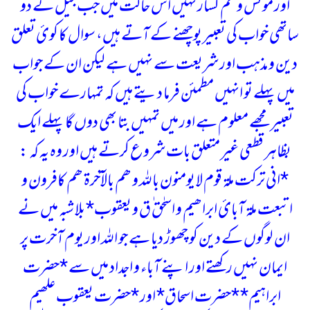
اور مونس و غم گسار نہیں اس حالت میں جب جیل کے دو
ساتھی خواب کی تعبیر پوچھنے کے آتے ہیں، سوال کا کوئ تعلق
دین و مذہب اور شریعت سے نہیں ہے لیکن ان کے جواب
میں پہلے تو انہیں مطمئن فرما دیتے ہیں کہ تمہارے خواب کی
تعبیر مجھے معلوم ہے اور میں تمہیں بتا بھی دوں گا پہلے ایک
بظاہر قطعی غیر متعلق بات شروع کرتے ہیں اور وہ یہ کہ :
*انی ترکت ملة قوم لا یومنون باللہ و ھم بالآخرة ھم کافرون و
اتبعت ملة آبائ ابراھیم و اسحٰق ٰق و یعقوب*
بلا شبہ میں نے
ان لوگوں کے دین کو چھوڑ دیا ہے جو اللہ اور یوم آخرت پر
ایمان نہیں رکھتے اور اپنے آباء و اجداد میں سے *حضرت
ابراہیم* *حضرت اسحاق* اور *حضرت یعقوب علھیم