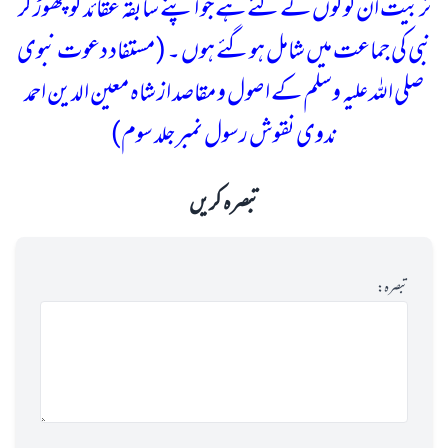
تربیت ان لوگوں کے لئے ہے جو اپنے سابقہ عقائد کو چھوڑ کر
نبی کی جماعت میں شامل ہوگئے ہوں ۔ ( مستفاد دعوت نبوی
صلی اللہ علیہ وسلم کے اصول و مقاصد از شاہ معین الدین احمد
ندوی نقوش رسول نمبر جلد سوم)
تبصرہ کریں
تبصرہ: