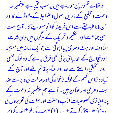
واقعات ظہور پذیر ہو رہے ہیں یہ سب نتیجہ ہے پیغمبرانہ
دعوت و تبلیغ کے زریں اصول و ضوابط کے چھوڑنے کا اور
من مانا طریقے سے اس فریضہ کو انجام دینے کا۔
آج بہت
سی جماعت اور تنظیم و تحریک کے لوگوں میں وہی شدت
عناد ضد اور ہٹ دھرمی پیدا ہوگئ ہے جو ایک زمانہ میں معتزلہ
اور خوارج کے اندر پائ جاتی تھی فرق یہ ہے کہ وہ لوگ علمی
اور تحقیقی راستے سے ضد اور عناد پر قائم تھے اور آج کے
زیادہ تر اس قسم کے لوگ ناخواندگی اور جہالت کی وجہ سے ضد
ہٹ دھرمی اور عناد پر ہیں ۔
آئیے ہم پیغمبرانہ دعوت کے
چند امتیازی خصوصیات کتاب و سنت اور سلف کی تحریروں کی
روشنی میں پیش کرتے ہیں :
(۱ ) *امت کی فکر*
انبیاء کرام