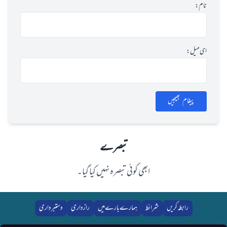
نام:
ای میل:
پیغام بھیجیں
تبصرے
ابھی کوئی تبصرہ نہیں کیا گیا۔
رابطہ کریں
شرائط
ہمارے بارے میں
رازداری
دستبرداری