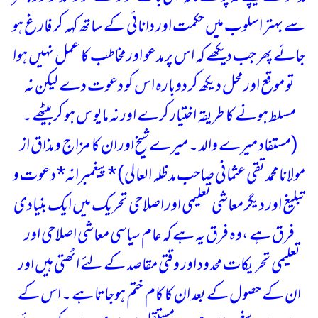
سے بہتر اسلوب میں حکمت اور دانائی کے ساتھ کہہ کر فارغ ہو
جائے پھر جب دیکھے کہ اس پر مدعو اور مخاطب کا عمل نہیں ہوا
تو موقع اور محل دیکھ کر دوبارہ اس کو دعوت دے لیکن نہ
مسلط ہونے کا طریقہ اختیار کرے اور نہ مایوس ہو کر بیٹھے ۔
(مستفاد میرے والد ۔ میرے شیخ اور ان کا مزاج و مذاق از
مولانا محمد تقی عثمانی صاحب مدظلہ العالی)
*پیغمبرانہ* دعوت و
تبلیغ اور دیگر معاشی تعلیمی اور اصلاحی تحریک میں ایک بنیادی
فرق ہے ،وہ فرق یہ ہے کہ عام سیاسی معاشی اصلاحی اور
تعلیمی تحریکات محدود اور وقتی مقاصد کے لئے اٹھتی ہیں اور
ان کے حصول کے بعد ان کا کام ختم ہوجاتا ہے ۔ اس کے