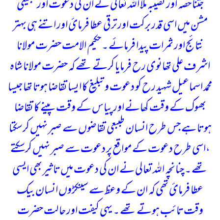
جتنا حصہ اور نصیبہ ملا اللہ تعالی نے ان کی دعوت اور تبلیغی
مشن میں اسی قدر برکت اور ترقی عطا فرمائ اور اتنے ہی بہتر
نتائج اور ثمرات پیدا فرمائے ۔ حکیم الامت حضرت مولانا
اشرف علی تھانوی رح فرمایا کرتے تھے کہ حضرت مولانا شاہ
محمد اسماعیل شہید رح کو دعوت و تبلیغ کا ایسا تقاضا ہوتا تھا جیسا
بھوک کے وقت کھانے اور پیاس کے وقت پینے کا تقاضا
ہوتا ہے جس طرح انسان طببعی تقاضوں سے صبر نہیں کرسکتا
،اسی طرح دعوت کے مواقع پر دعوت سے صبر نہیں کرسکتے
تھے ۔ چنانچہ اللہ تعالی نے ان کی دعوت میں تاثیر بھی ایسی
عطا فرمائ تھی کہ ان کے وعظ سے سینکڑوں انسان بیک
وقت تائب ہوتے تھے ۔
یہی کیفت اور حالت حضرت