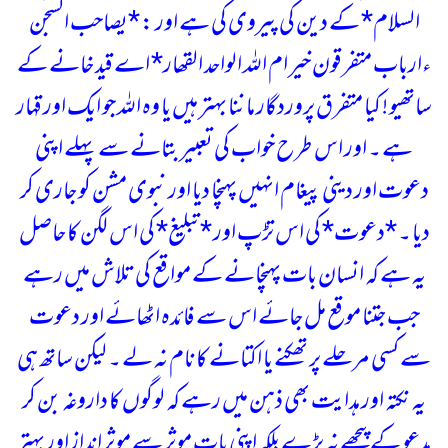
السلام* کے دین کی پیروی کی ہے اور :
*یصاحب السجن
ءارباب متفرقون خیر ام اللہ الواحد القھار*
اے قید خانے کے
ساتھیو !
کیا متفرق پروردگار ماننا بہتر ہیں یا وہ اللہ جو ایک اور قہار
ہے ۔
اور اس طرح خواب کی تعبیر بتانے سے پہلے اپنی
دعوت اور دینی پیغام انہیں پہنچا دیا اور نبوی مشن کو جاری کر
دیا ۔
*دعوت* کی اس تڑپ اور *تبلیغ* کی اس لگن کا حاصل
یہ ہے کہ انسان بات پہنچانے کے مواقع کی تلاش میں رہے
جب جتنا موقع مل جائے اس سے فائدہ اٹھائے اور دعوت
سے کسی مرحلے پر تھکنے یا اکتانے کا نام نہ لے ۔ لیکن ساتھ ہی
یہ نکتہ اور ہدایت بھی ذہن میں رہے کہ لوگوں کا داروغہ بن کر
مدعو کے پیچھے نہ پڑے بلکہ اپنی بات موثر سے موثر انداز اور بہتر