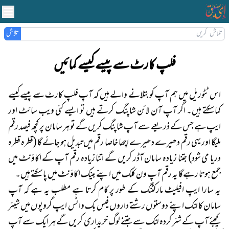
تلاش
فلپ کارٹ سے پیسے کیسے کمائیں
اس ٹٹوریل میں ہم آپ کو بتلانے والے ہیں کہ آپ فلپ کارٹ سے پیسے کیسے
کماسکتے ہیں۔ اگر آپ آن لائن شاپنگ کرتے ہیں تو ایسے کئی ویب سائٹ اور
ایپ ہے جس کے ذریعے سے آپ شاپنگ کریں گے تو ہر سامان پر کچھ فیصد رقم
ملیگا اور یہی رقم دھیرے دھیرے اچھا خاصا رقم میں تبدیل ہو جائے گا (قطرہ قطرہ
دریا می شود) جتنا زیادہ سامان آڈر کریں گے اتنا زیادہ رقم آپ کے اکاؤنٹ میں
جمع ہوتا رہےگا یہ رقم آپ ون کلک میں اپنے بینک اکاؤنٹ میں پاسکتے ہیں۔
یہ سارا ایپ افیلیٹ مارکٹنگ کے طور پر کام کرتا ہے مطلب یہ ہے کہ آپ
سامان کا لنک اپنے دوستوں رشتے داروں فیس بک واٹس ایپ گروپوں میں شیئر
کیجئے آپ کے شئر کردہ لنک سے جتنے لوگ خریداری کریں گے ہر ایک سے آپ