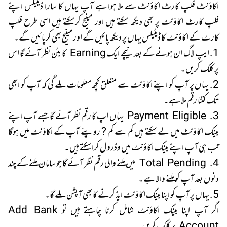
اکاؤنٹ فلپ کارٹ اکاؤنٹ سے ملا ہوا ہے آپ یہاں کا سارا ڈیٹیلس اپنے
فلپ کارٹ اکاؤنٹ پر بھی دیکھ سکتے ہیں اور مینیج کرسکتے ہیں اسی طرح فلپ
کارٹ کے اکاؤنٹ کا ڈیٹیلس یہاں پر دیکھ پائیں گے اور مینیج بھی کرپائیں گے۔
1. ایپ لاگ ان ہونے کے بعد نیچے ایک Earning کا بٹن نظر آئے گا اس
پر کلک کریں۔
2. یہاں پر آپ کو اپنے اکاؤنٹ سے متعلق کچھ معلومات ملے گی کہ آپ کو ابھی
تک کتنا رقم ملا ہے۔
3. Payment Eligible یہاں اپ کا رقم نظر آئے گا جسے آپ اپنے
بینک اکاؤنٹ میں لے سکتے ہیں کم سے کم ? روپئے آپ کے اکاؤنٹ میں ہوگا
تب ہی آپ اپنے بینک اکاؤنٹ میں وڈرول کراسکتے ہیں۔
4. Total Pending میں ملنے والی رقم نظر آئے گا جو سامان ملنے کے چند
دنوں بعد آپ کو ملنے والا ہے۔
5. یہاں پر آپ کو اپنا بینک اکاؤنٹ ایڈ کرنے کا بھی آپشن ملے گا۔
اگر آپ اپنا بینک اکاؤنٹ شامل کرنا چاہتے ہیں تو Add Bank
Account پر کلک کریں۔