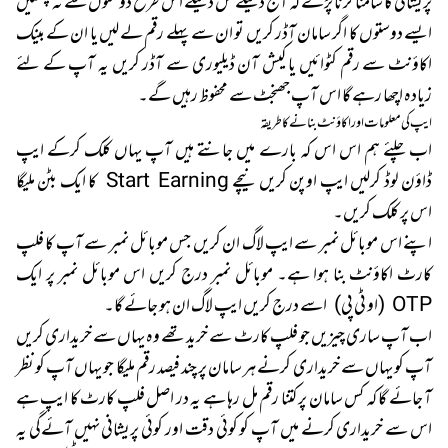
پریشانی کا سامنا کرنا پڑے کہ آج دینگے کل دینگے اس طرح دوستوں سے نہ پھسیں
ایسے دوستوں کا اگر سامان آڈر کریں تو ان سے پہلے رقم لے لیں یا ان کے بینک
اکاؤنٹ سے رقم کٹوائیں یا کیش آن ڈیلیوری سے آڈر کریں یہ آپ کے لئے
زیادہ اچھا رہے گا اس آپ جھنجٹ سے محفوظ رہیں گے۔
ایپ کی معلومات اور اکاؤنٹ بنانے کا طریقہ
اب چلئے ہم اس اس کہ بارے میں جانتے ہیں آپ یہاں کلک کرکے ایپ
ڈاؤن لوڈ کرلیں ایپ اوپن کریں نیچے Start Earning کا ایک بٹن ملیگا
اس پر کلک کریں۔
اپنے اس موبائل نمبر سے ایپ لاگ ان کریں جس موبائل نمبر سے آپ کا فلپ
کارٹ اکاؤنٹ بنا ہوا ہے۔ موبائل نمبر درج کریں اس موبائل نمبر پر ایک
OTP (او ٹی پی) اسے درج کریں ایپ لاگ ان ہو جائے گا۔
اب آپ ساری چیزیں جو فلپ کارٹ سے خرید تھے وہ یہاں سے خریداری کریں
آپ کو یہاں سے خریداری کرنے ہر سامان پر چند فیصد رقم ملیگا جو یہاں آپ کو نظر
آ جائے گا کہ کس سامان پر کتنا رقم مل رہا ہے یہ در اصل فلپ کارٹ کا ایپ ہے
اس سے خریداری کرنے میں آپ کو کوئی دقت اور کوئی پریشانی نہیں آئےگی یہ