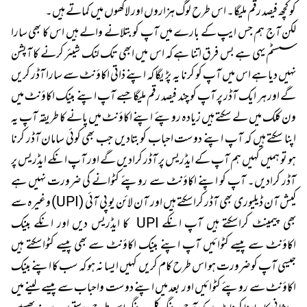
کو کچھ فیصد رقم ملیگا۔ اس طرح لوگ ہزاروں اور لاکھوں میں کماتے ہیں۔
لکن آج ہم جس ایپ کے بارے میں آپ کو بتلانے والے ہیں اس کا بھی سارا
سسٹم یہی ہے بس فرق اتنا ہے کہ اس میں ابھی تک لنک شیئر کرنے کا آپشن
نہیں دیا ہے اس میں آپ کو کرنا یہ پڑیگا کہ اپنے ذاتی اکاؤنٹ سے سارا آڈر کریں
گے اور ہر ایک آڈر پر آپ کو چند فیصد رقم ملیگا جسے آپ اپنے بینک اکاؤنٹ میں
ون کلک میں لے سکتے ہیں زیادہ روپئے اپنے اکاؤنٹ میں پانے کا طریقہ آپ یہ
اپنا سکتے ہیں کہ آپ اپنے دوست احباب کو بتادیں جب بھی کوئی سامان آڈر کرنا
ہو تو ہمیں کہیں ہم آپ کے ایڈریس پر آڈر کرادیں گے اور آپ انکے ایڈریس پر
آڈر کرادیں۔ آپ کو اپنے اکاؤنٹ سے روپئے کٹوانے کی ضرورت نہیں ہے
کیش آن ڈیلیوری بھی آڈر کراسکتے ہیں اور آن لائن یو پی آئی (UPI) وغیرہ سے
بھی پیمینٹ کراسکتے ہیں آپ انکے UPI کا ایڈریس دیں اور انکے بینک
اکاؤنٹ سے پیسے کٹوائیں آپ اپنے بینک اکاؤنٹ سے بھی پیسے کٹواسکتے ہیں
جیسی آپ کو ضرورت ہو اس طرح کام کریں کہیں ایسا نہ ہو کہ سب کا اپنے بینک
اکاؤنٹ سے روپئے کٹوائیں اور بعد میں اپنے دوست واحباب سے پیسے لینے میں