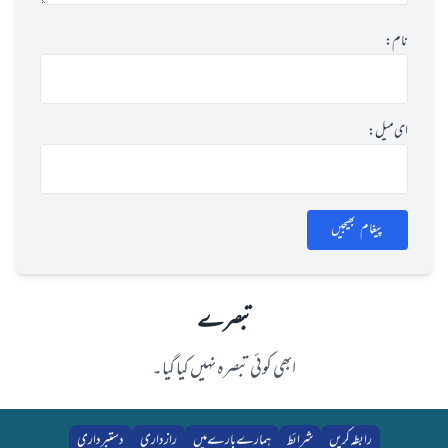
نام:
ای میل:
پیغام بھیجیں
تبصرے
ابھی کوئی تبصرہ نہیں کیا گیا۔
رابطہ کریں
شرائط
ہمارے بارے میں
رازداری
دستبرداری