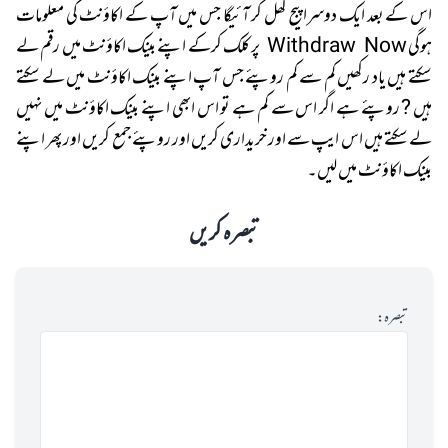
اس کے بعد ایک دوسرا پیج کھل کر آئیگا جس میں آپ کے اکاؤنٹ کی معلومات
ہوگی Withdraw Now پر کلک کرکے اپنے بینک اکاؤنٹ میں رقم لے
سکتے ہیں یاد رکھیں کم سے کم روپئے جس آپ اپنے بینک اکاؤنٹ میں لے سکتے
ہیں ? روپئے ہے اگر اس سے کم ہے تو اس ابھی اپنے بینک اکاؤنٹ میں نہیں
لے سکتے ہیں اس ایپ سے اور خریداری کریں اور روپئے جمع کریں اور پھر اپنے
بینک اکاؤنٹ میں لیں۔
تبصرہ کریں
تبصرہ: