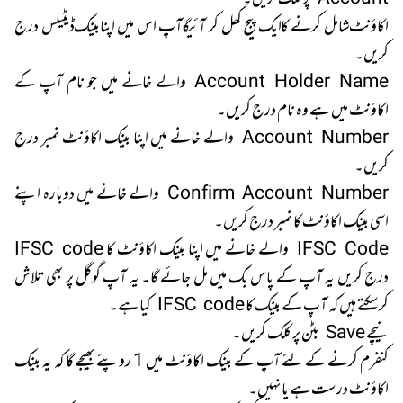
اکاؤنٹ شامل کرنے کا ایک پیج کھل کر آئیگا آپ اس میں اپنابینک ڈیٹیلس درج
کریں۔
Account Holder Name والے خانے میں جو نام آپ کے
اکاؤنٹ میں ہے وہ نام درج کریں۔
Account Number والے خانے میں اپنا بینک اکاؤنٹ نمبر درج
کریں۔
Confirm Account Number والے خانے میں دوبارہ اپنے
اسی بینک اکاؤنٹ کا نمبر درج کریں۔
IFSC Code والے خانے میں اپنا بینک اکاؤنٹ کا IFSC code
درج کریں یہ آپ کے پاس بک میں مل جائے گا۔ یہ آپ گوگل پر بھی تلاش
کرسکتے ہیں کہ آپ کے بینک کا IFSC code کیا ہے۔
نیچے Save بٹن پر کلک کریں۔
کنفرم کرنے کے لئے آپ کے بینک اکاؤنٹ میں 1 روپئے بھیجے گا کہ یہ بینک
اکاؤنٹ درست ہے یا نہیں۔