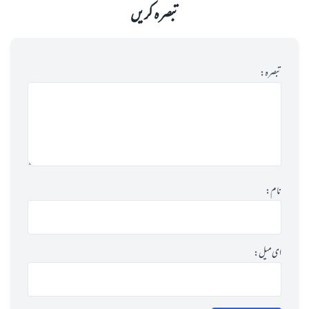
تبصرہ کریں
تبصرہ:
نام:
ای میل: