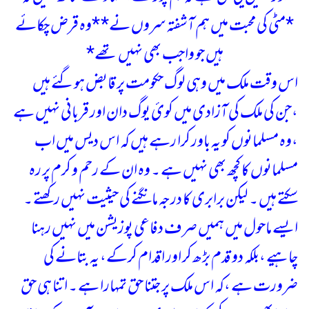
*مٹی کی محبت میں ہم آشفتہ سروں نے*
*وہ قرض چکائے
ہیں جو واجب بھی نہیں تھے*
اس وقت ملک میں وہی لوگ حکومت پر قابض ہوگئے ہیں
،جن کی ملک کی آزادی میں کوئ یوگ دان اور قربانی نہیں ہے
،وہ مسلمانوں کو یہ باور کرا رہے ہیں کہ اس دیس میں اب
مسلمانوں کا کچھ بھی نہیں ہے ۔ وہ ان کے رحم و کرم پر رہ
سکتے ہیں ۔ لیکن برابری کا درجہ مانگنے کی حیثیت نہیں رکھتے ۔
ایسے ماحول میں ہمیں صرف دفاعی پوزیشن میں نہیں رہنا
چاہیے ،بلکہ دو قدم بڑھ کر اور اقدام کرکے، یہ بتانے کی
ضرورت ہے ،کہ اس ملک پر جتنا حق تمہارا ہے ۔ اتنا ہی حق