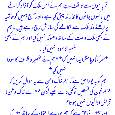
قربانیوں سے واقف ہے ہم نے اس ملک کو آزاد کرانے
میں لاکھوں جانوں کا نذرانہ پیش کیا ہے، اور آج ہمیں کو حاشیہ
پر رکھنے بلکہ ملک سے نکالنے کی سازش رچ رہے ہیں ۔
ہم
نے کبھی ملک و ملت کے ساتھ دھوکہ نہیں کیا اور ہم نے کبھی
ضمیر کا سودا نہیں کیا ۔
*سر کٹا دیا مگر ایسا نہیں کیا*
*ہم نے ضمیر و ظرف کا سودا
نہیں کیا*
ہم کو یہ پورا حق ہے کہ ہم خاک وطن سے یہ سوال کریں کہ
*ہم خون کی قسطیں تو کئی دے چکے لیکن*
*اے خاک وطن!
قرض ادا کیوں نہیں ہوتا*
اور ہمیں یی حق ہے کہ ہم پورے اعتماد کے ساتھ کہیں کہ