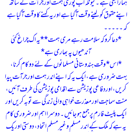
ہمارا بھی ہے ۔ کیونکہ اب پوری ہمت اور جرآت کے ساتھ
اپنے حقوق کو لینے وقت آگیا ہے اور یہ کہنے کا وقت آگیا ہے
کہ ۔۔۔۔۔
*دعا کرو کہ سلامت رہے مری ہمت*
*یہ اک چراغ کئی
آندھیوں پہ بھاری ہے*
*اس* وقت ہندوستانی مسلمانوں کے لئے دو کام کرنا،
بہت ضروری ہے، ایک یہ کہ اپنے اندر ہمت اور جرآت پیدا
کریں، اوردفاعی پوزیشن سے اقدامی پوزیشن کی طرف آئیں،
منت سماجت اور معذرت خواہی والی زندگی سے توبہ کریں اور
ایک پلیٹ فارم پر جمع ہو جائیں ۔ دوسرا اہم اور ضروری کام
یہ ہے کہ ملک کے اندر مسلم و غیر مسلم اتحاد، دوستی اور یک