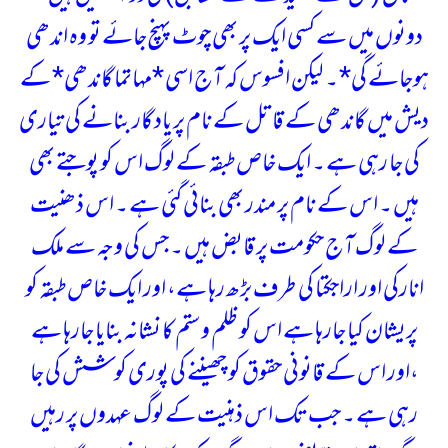
دونوں میں سے کسی ایک پر بھی چوٹ پہنچ جائے تو وہ اندھی
ہوجائے گی* ۔
لیکن افسوس کہ آج اسی *مہاتما گاندھی* کے
دیش میں گاندھی کے قاتل کے نام پر یاد گار بنانے کی تیاری
کی جا رہی ہے ۔ ایک خاص طبقہ کے لوگ اس کو پوجتے بھی
ہیں ۔ اس کے نام پر مندر بھی بنائی گئی ہے ۔ اس ذھنیت
کے لوگ آج حکومت پر قابض ہیں ۔ جس کی وجہ سے ملک
انارکی اور اراجکتا کی طرف بڑھ رہا ہے، اور ایک خاص طبقہ کو
پریشان کیا جارہا ہے اس کو ظلم و ستم کا نشانہ بنایا جارہا ہے
،اور اس کے قانونی حقوق کو چھیننے کی پوری کوشش کی جا
رہی ہے ۔ جب تک اس ذہنیت کے لوگ عہدوں پر رہیں