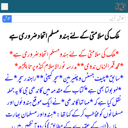
تلاش
ملک کی سلامتی کے لئے ہندو مسلم اتحاد ضروری ہے
*ملک کی سلامتی کے لئے ہندو مسلم اتحاد ضروری ہے*
*محمد قمرالزماں ندوی*
*مدرسہ نور الاسلام کنڈہ پرتاپگڑھ*
*سابق* چیف جسٹس و چئیرمین *سچر کمیٹی* *راجندر سچر* نے
*لہو بولتا بھی ہے* کتاب کے مقدمہ میں گاندھی جی کا یہ جملہ
نقل کیا ہے کہ *مہاتما گاندھی* نے ایک موقع ہندوئوں اور
مسلمانوں کو مخاطب کرکے کہا تھا:
*ہندو اور مسلمان بھارت
ماں (ان کے عقیدے کے مطابق) کی دو آنکھیں ہیں،