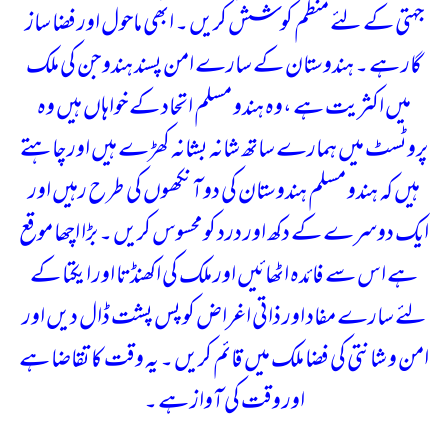
جہتی کے لئے منظم کوشش کریں ۔ ابھی ماحول اور فضا ساز
گار ہے ۔ ہندوستان کے سارے امن پسند ہندو جن کی ملک
میں اکثریت ہے ،وہ ہندو مسلم اتحاد کے خواہاں ہیں وہ
پروٹسٹ میں ہمارے ساتھ شانہ بشانہ کھڑے ہیں اور چاہتے
ہیں کہ ہندو مسلم ہندوستان کی دو آنکھوں کی طرح رہیں اور
ایک دوسرے کے دکھ اور درد کو محسوس کریں ۔ بڑا اچھا موقع
ہے اس سے فائدہ اٹھائیں اور ملک کی اکھنڈتا اور ایکتا کے
لئے سارے مفاد اور ذاتی اغراض کو پس پشت ڈال دیں اور
امن و شانتی کی فضا ملک میں قائم کریں ۔ یہ وقت کا تقاضا ہے
اور وقت کی آواز ہے ۔