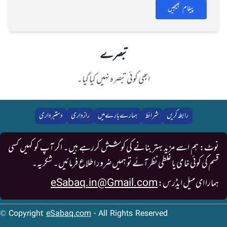
پیغام بھیجیں
تبصرے
ابھی کوئی تبصرہ نہیں کیا گیا۔
رابطہ کریں
شرائط
ہمارے بارے میں
رازداری
دستبرداری
نوٹ: ہم اسے مزید بہتر بنانے کی کوشش کررہے ہیں۔ اگر آپ کو کہیں کسی
قسم کی کوئی خامی یا غلطی نظر آئے تو ہمیں ضرور اطلاع فرمائیں۔ شکریہ۔
ہمارا ای میل ایڈرس:
eSabaq.in@Gmail.com
© Copyright
eSabaq.com
- All Rights Reserved