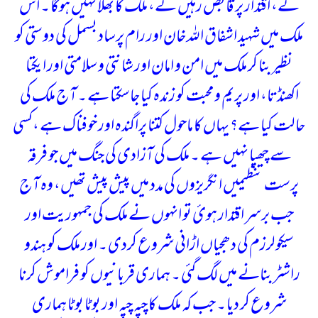
گے، اقتدار پر قابض رہیں گے، ملک کا بھلا نہیں ہوگا ۔ اس
ملک میں شہید اشفاق اللہ خان اور رام پرساد بسمل کی دوستی کو
نظیر بنا کر ملک میں امن و امان اور شانتی و سلامتی اور ایکتا
اکھنڈتا، اور پریم و محبت کو زندہ کیا جاسکتا ہے ۔
آج ملک کی
حالت کیا ہے؟ یہاں کا ماحول کتنا پراگندہ اور خوفناک ہے ،کسی
سے چھپا نہیں ہے ۔ ملک کی آزادی کی جنگ میں جو فرقہ
پرست تنظیمیں انگریزوں کی مدد میں پیش پیش تھیں، وہ آج
جب برسر اقتدار ہوئ تو انہوں نے ملک کی جمہوریت اور
سیکولرزم کی دھجیاں اڑانی شروع کردی ۔ اور ملک کو ہندو
راشٹر بنانے میں لگ گئی ۔ ہماری قربانیوں کو فراموش کرنا
شروع کر دیا ۔ جب کہ ملک کا چپہ چپہ اور بوٹا بوٹا ہماری