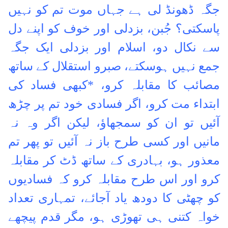
جگہ ڈھونڈ لی ہے جہاں موت تم کو نہیں
پاسکتی؟ جُبن، بزدلی اور خوف کو اپنے دل
سے نکال دو، اسلام اور بزدلی ایک جگہ
جمع نہیں ہوسکتے، صبرو استقلال کے ساتھ
مصائب کا مقابلہ کرو، *کبھی فساد کی
ابتداء مت کرو، اگر فسادی خود تم پر چڑھ
آئیں تو ان کو سمجھاؤ، لیکن اگر وہ نہ
مانیں اور کسی طرح باز نہ آئیں تو پھر تم
معذور ہو، بہادری کے ساتھ ڈٹ کر مقابلہ
کرو اور اس طرح مقابلہ کرو کہ فسادیوں
کو چھٹی کا دودھ یاد آجائے، تمہاری تعداد
خواہ کتنی ہی تھوڑی ہو، مگر قدم پیچھے