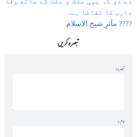
دے دو کہ یہی ملک و ملت کے ساتھ وفا
داری کا تقاضا ہے.
???? مآثرِ شیخ الاسلام
تبصرہ کریں
تبصرہ:
نام: