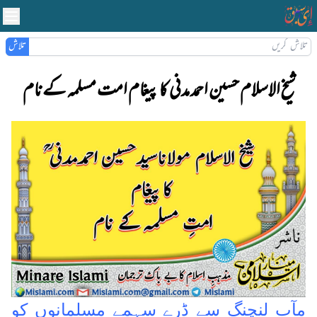
تلاش
شیخ الاسلام حسین احمد مدنی کا پیغام امت مسلمہ کے نام
مآب لنچنگ سے ڈرے سہمے مسلمانوں کو