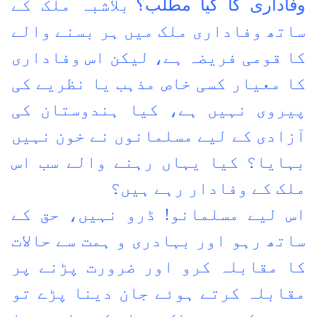
وفاداری کا کیا مطلب؟
بلاشبہ ملک کے
ساتھ وفاداری ملک میں ہر بسنے والے
کا قومی فریضہ ہے، لیکن اس وفاداری
کا معیار کسی خاص مذہب یا نظریے کی
پیروی نہیں ہے، کیا ہندوستان کی
آزادی کے لیے مسلمانوں نے خون نہیں
بہایا؟ کیا یہاں رہنے والے سب اس
ملک کے وفادار رہے ہیں؟
اس لیے مسلمانو! ڈرو نہیں، حق کے
ساتھ رہو اور بہادری و ہمت سے حالات
کا مقابلہ کرو اور ضرورت پڑنے پر
مقابلہ کرتے ہوئے جان دینا پڑے تو