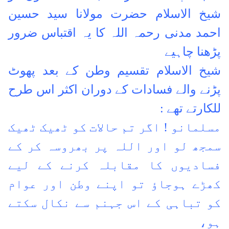
شیخ الاسلام حضرت مولانا سید حسین
احمد مدنی رحمہ اللہ کا یہ اقتباس ضرور
پڑھنا چاہیے
شیخ الاسلام تقسیم وطن کے بعد پھوٹ
پڑنے والے فسادات کے دوران اکثر اس طرح
للکارتے تھے :
مسلمانو ! اگر تم حالات کو ٹھیک ٹھیک
سمجھ لو اور اللہ پر بھروسہ کر کے
فسادیوں کا مقابلہ کرنے کے لیے
کھڑے ہوجاؤ تو اپنے وطن اور عوام
کو تباہی کے اس جہنم سے نکال سکتے
ہو،