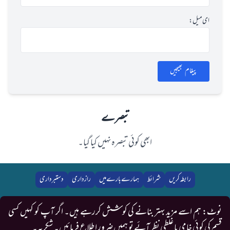
ای میل:
پیغام بھیجیں
تبصرے
ابھی کوئی تبصرہ نہیں کیا گیا۔
رابطہ کریں
شرائط
ہمارے بارے میں
رازداری
دستبرداری
نوٹ: ہم اسے مزید بہتر بنانے کی کوشش کررہے ہیں۔ اگر آپ کو کہیں کسی
قسم کی کوئی خامی یا غلطی نظر آئے تو ہمیں ضرور اطلاع فرمائیں۔ شکریہ۔