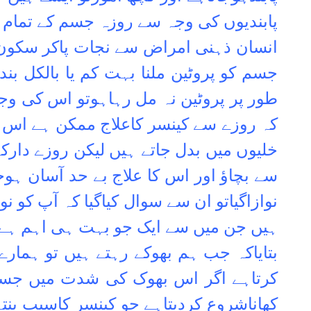
پابندیوں کی وجہ سے روزہ جسم کے تمام
انسان ذہنی امراض سے نجات پاکر سکون
جسم کو پروٹین ملنا بہت کم یا بالکل ب
طور پر پروٹین نہ مل رہاہوتو اس کی وجہ 
کہ روزے سے کینسر کاعلاج ممکن ہے اس ڈ
خلیوں میں بدل جاتے ہیں لیکن روزے دار
سے بچاؤ اور اس کا علاج بے حد آسان ہوج
نوازاگیاتو ان سے سوال کیاگیا کہ آپ کو ن
ہیں جن میں سے ایک جو بہت ہی اہم ہے وہ
بتایاکہ جب ہم بھوکے رہتے ہیں تو ہم
کرتاہے اگر اس بھوک کی شدت میں جسم 
کھاناشروع کردیتاہے جو کینسر کاسبب بنت