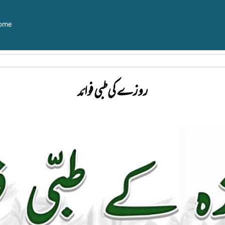
ome
روزے کی طبی فوائد