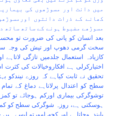
میں دانت اور مسوڑھوں کی بیماریا
کھانے کے ذرات دانتوں اورمسوڑھو
مسوڑھے مضبوط ہونے کے ساتھ ساتھ دا
بعد انسان کو پانی کی ضرورت تو محس
سخت گرمی دھوپ اور تپش کی وجہ سے ج
کازیادہ استعمال جلدمیں تازگی لاتاہے او
اختیارکرلی ہے افکاروخیالات کی کثرت 
تحقیق نے ثابت کیاہے کہ روزے نیندکو ب
سطح کو اعتدال پرلاتاہے دماغ کے تما
توشوگرکی بیماری اورکم ہوجائے تو کم
ہوسکتی ہے، روزہ شوگرکی سطح کو کمی ا
پابندہوجاتاہے اور کچھ امورتو ایسے ہیں 