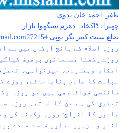
ظفر احمد خان ندوی
چھبرا، ڈاکخانہ دھرم سنگھوا بازار
ضلع سنت کبیر نگر یوپی 272154
mail.com
روزہ اسلام کے پانچ ارکان میں سے ا
روزے رکھنا مسلمانوں پرفرض کیاگیا
ایثار وہمدردی، خیرخواہی، تحمل، 
عبادت کا عادی بنایاجائے، روزے کے 
سائنسی فوائدبھی ہیں جو روزہ رکھ
تحقیق کی ہے جن کا خاتمہ روزہ سے
مادوں کا اخراج: روزہ رکھنے کی وج
اندر وہ زہریلے اور فاسد مادے پید