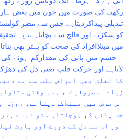
آئی ہے کہ ہرماہ ایک دویاتین روزے رکھ
رکھنے کی صورت میں خون میں بعض ہارمون
تبدیلی پیداکردیتاہے جس سے مضر کولیسٹر
کو سکڑنے اور فالج سے بچاتاہے، یہ تحق
میں مبتلاافراد کی صحت کو بہتر بھی بنات
ہ جسم میں پانی کی مقدارکم ہونے کی و
لاتاہے اور حرکت قلب یعنی دل کی دھڑکن
کا تعلق بھی امراض قلب سے ہے دنیا
زیادہ مصروفیات، ہمہ وقتی مشغولیت
اس مرض میں مبتلاکردیتاہے، روزہ ب
جب پانی کم ہوجاتاہے تو ایسے ہار
اور اس سے دل کے دورے اور ہارٹ فیلی
وزن کو کم کرنے میں بھی معاون ہوت