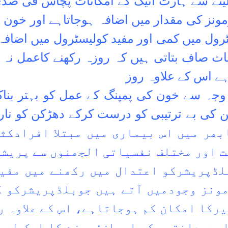
 لینے سے ہارٹ اٹیک کے امکانات پچاس فی صد
ز کی مقدار میں اضافہ ہوجاتاہے اور خون می
ول میں کمی اور مفید کولیسٹرول میں اضافہ ہ
یقات صاف بتاتی ہیں کہ روزہ رکھنے کاعمل 
اہے اس کے علاوہ روز
جہ سے خون کی پمپنگ کے عمل کو بہتر بناک
 کی بے ترتیبی کو درست کرکے دھڑکن کو نار
بھر میں اس بیماری میں مبتلا افرادکث
 اور مختلف نفسیاتی الجھنوں سے پریشر
لڈپریشرکو اعتدال میں رکھنے میں مفی
مونز وجودمیں آتے ہیں جوبلڈپریشرکو ک
رکا امکان کم ہوجاتاہے، اس کے علاوہ ر
اہے۔
دانتوں کے امراض: روزے کا ایک طبی