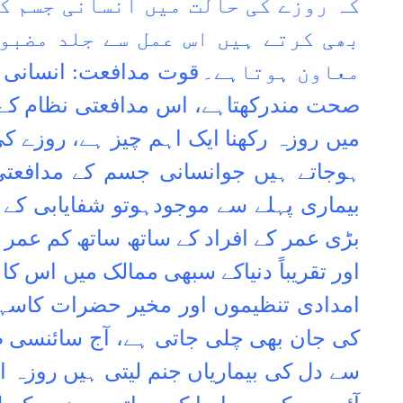
کہ روزے کی حالت میں انسانی جسم ک
بھی کرتے ہیں اس عمل سے جلد مضبو
معاون ہوتاہے۔
قوت مدافعت: انسانی 
صحت مندرکھتاہے، اس مدافعتی نظام کے 
میں روزہ رکھنا ایک اہم چیز ہے، روزے ک
ہوجاتے ہیں جوانسانی جسم کے مدافعتی
بیماری پہلے سے موجودہوتو شفایابی کے
بڑی عمر کے افراد کے ساتھ ساتھ کم عمر ا
اور تقریباً دنیاکے سبھی ممالک میں اس کا
امدادی تنظیموں اور مخیر حضرات کاسہا
کی جان بھی چلی جاتی ہے، آج سائنسی طب
سے دل کی بیماریاں جنم لیتی ہیں روزہ ا