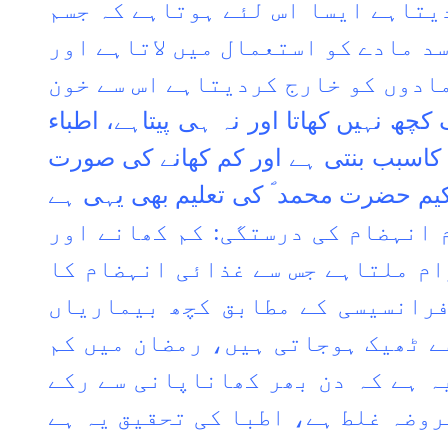
یتاہے ایسا اس لئے ہوتاہے کہ جسم
سد مادے کو استعمال میں لاتاہے اور
مادوں کو خارج کردیتاہے اس سے خون
ھ نہیں کھاتا اور نہ ہی پیتاہے، اطباء
 کاسبب بنتی ہے اور کم کھانے کی صورت
یم حضرت محمد ؐ کی تعلیم بھی یہی ہے
 انہضام کی درستگی: کم کھانے اور
ام ملتاہے جس سے غذائی انہضام کا
فرانسیسی کے مطابق کچھ بیماریاں
ے ٹھیک ہوجاتی ہیں، رمضان میں کم
ہ ہے کہ دن بھر کھاناپانی سے رکے
وضہ غلط ہے، اطبا کی تحقیق یہ ہے