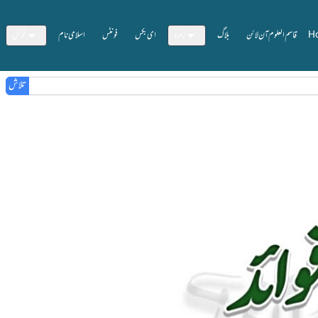
H
قاسم العلوم آن لائن
بلاگ
زمرہ
ای بکس
فونٹس
اسلامی نام
ٹولس
تلاش