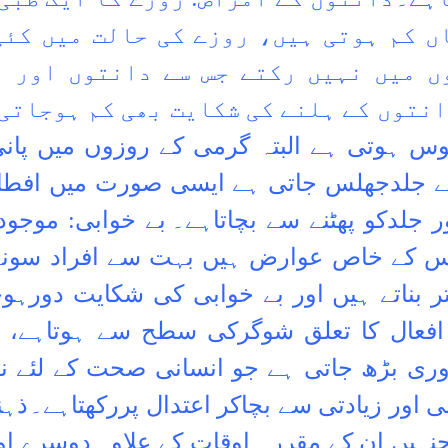
ں کم ہوتی ہیں، روزے کی حالت میں کئی
ں میں نہیں رکتے جس سے دانتوں اور م
نتوں کے ہلنے کی شکایت بھی کم ہوجاتی
وس ہوتی ہے البتہ گرمی کے روزوں میں پ
لدجھلس جاتی ہے ایسی صورت میں افطار ک
ر جلدکو پھٹنے سے بچاتاہے۔
بے خوابی: موجود
اس کے خاص عوارض ہیں بہت سے افراد سونے 
ہتر بناتے ہیں اور بے خوابی کی شکایت دور
م افعال کا تعلق شوگرکی سطح سے ہوتاہے
زوری بڑھ جاتی ہے جو انسانی صحت کے لئے ن
ور زیادتی سے بچاکر اعتدال پررکھتاہے۔
ذہن
جنہیں ان کے مقررہ اوقات کے علاوہ دوسرے او