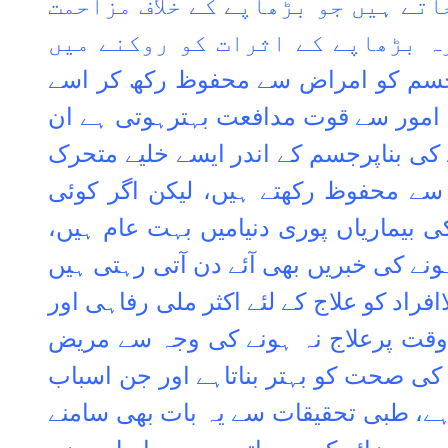
تے ہیں جو بڑھاپے کے خلاف مزاحمت
ہ بڑھاپے کے اثرات کو روکنے میں
 جسم کو امراض سے محفوظ رکھ کر اسے
 امور سے قوت مدافعت بہترہوتی ہے ان
 کی بناپرجسم کے اندر ایسے خلیے متحرک
سے محفوظ رکھتے ہیں، لیکن اگر کوئی
ی بیماریاں پوری دنیامیں بہت عام ہیں،
ہونے کی خبریں بھی آئے دن آتی رہتی ہیں
فراد کو علاج کے لئے اکثر ملی رفاہی اور
 وقت پرعلاج نہ ہونے کی وجہ سے مریض
کی صحت کو بہتر بناتاہے اور جن اسباب
اہے، طبی تحقیقات سے یہ بات بھی سامنے