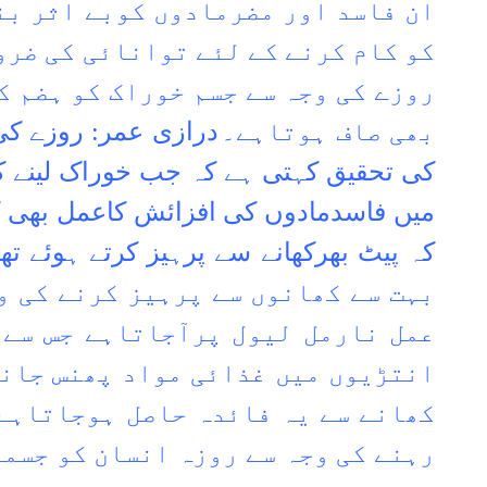
ان فاسد اور مضرمادوں کوبے اثر بن
کو کام کرنے کے لئے توانائی کی ضرور
روزے کی وجہ سے جسم خوراک کو ہضم ک
بھی صاف ہوتاہے۔
درازی عمر: روزے کی 
کی تحقیق کہتی ہے کہ جب خوراک لینے کی
میں فاسدمادوں کی افزائش کاعمل بھی ک
کہ پیٹ بھرکھانے سے پرہیز کرتے ہوئے تھ
بہت سے کھانوں سے پرہیز کرنے کی و
عمل نارمل لیول پرآجاتاہے جس سے 
انتڑیوں میں غذائی مواد پھنس جانے
کھانے سے یہ فائدہ حاصل ہوجاتاہے
رہنے کی وجہ سے روزہ انسان کو جسم