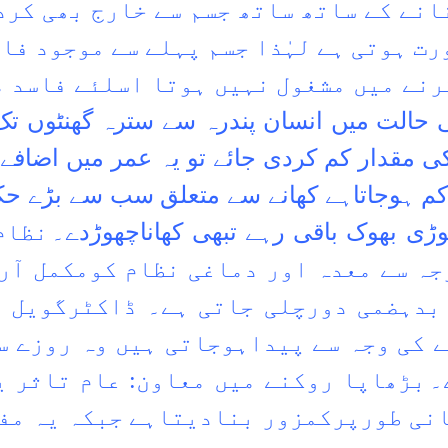
انے کے ساتھ ساتھ جسم سے خارج بھی کرد
ت ہوتی ہے لہٰذا جسم پہلے سے موجود فا
رنے میں مشغول نہیں ہوتا اسلئے فاسد 
حالت میں انسان پندرہ سے سترہ گھنٹوں تک کچ
 مقدار کم کردی جائے تو یہ عمر میں اضافے
م ہوجاتاہے کھانے سے متعلق سب سے بڑے حک
وڑی بھوک باقی رہے تبھی کھاناچھوڑدے۔
نظام
جہ سے معدہ اور دماغی نظام کومکمل آر
بدہضمی دورچلی جاتی ہے۔ ڈاکٹرگویل 
 کی وجہ سے پیداہوجاتی ہیں وہ روزے س
۔
بڑھاپا روکنے میں معاون: عام تاثر ی
انی طورپرکمزور بنادیتاہے جبکہ یہ مفر