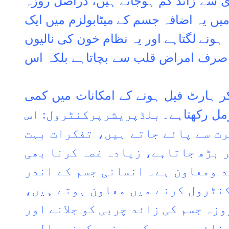
ی سے زائد کم ہوجاتے ہیں، دراصل روزہ
ں یہ اضافہ جسم کے میٹابولزم میں ایک
ونے لگتاہے اور یہ نظام خون کی نالیوں
نہ صرف امراض قلب سے بچاتاہے بلکہ اس
ر ہارٹ فیل ہونے کے امکانات میں کمی
مل رکھتاہے۔
بلڈپریشرپرکنٹرول: اس
رت سے پائے جاتے ہیں، تفکرات بہت
 بڑھ جاتاہے، زیادہ غصہ کرنا بھی
د ومعاون ہے۔ انسانی جسم کے اندر
نٹرول کرنے میں معاون ہوتے ہیں،
وزہ جسم کی زائد چربی کو جلانے اور
 فائدہ یہ ہے کہ روزہ رکھنے والوں