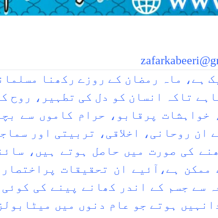
zafarkabeeri@g
یک ہے، ماہ رمضان کے روزے رکھنا مسلمان
ہے تاکہ انسان کو دل کی تطہیر، روح کی
خواہشات پرقابو، حرام کاموں سے بچن
ان روحانی، اخلاقی، تربیتی اور سماجی
نے کی صورت میں حاصل ہوتے ہیں، سائن
 ممکن ہے،آئیے ان تحقیقات پراختصار 
ہ سے جسم کے اندر کھانے پینے کی کوئی 
انہیں ہوتے جو عام دنوں میں میٹابولز