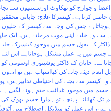
 اعضا و جوارح کو تھکاوٹ اورسستیوں سے نج
 حاصل کرتاہے۔
کینسرکا علاج: جاپانی محققین
ندہوجاتاہے جس کی وجہ سے کینسر کے خلیوں کا
سے وہ خلیے اپنی موت مرجاتے ہیں، ایک جاپان
اکٹر کے بقول جسم میں موجود کینسرکے خلیے پ
کے جسم میں یہ عمل مشکل ہوجاتاہے اس لئے رو
اتاہے۔
جاپان کے ڈاکٹر یوشینوری اوسومی کو 
وبل انعام دیئے جانے کی کیااسباب ہیں تو انہوں
 کینسر سے بچنے کی احتیاطی تدابیرہیں، پوچھا
ارے جسم میں موجود غذائیت ختم ہونے لگ
تک کھانانہ پہنچے تو ہمارا جسم بھوک کی
ے ہیں، اس عمل کو میڈیکل اصطلاح میں آٹوفیگی