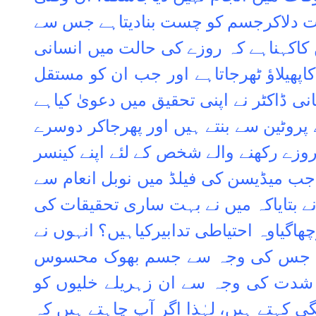
ات دلاکرجسم کو چست بنادیتاہے جس سے
 کاکہناہے کہ روزے کی حالت میں انسانی
پھیلاؤ ٹھرجاتاہے اور جب ان کو مستقل
ی ڈاکٹر نے اپنی تحقیق میں دعویٰ کیاہے
روٹین سے بنتے ہیں اور پھرجاکر دوسرے
زے رکھنے والے شخص کے لئے اپنے کینسر
جب میڈیسن کی فیلڈ میں نوبل انعام سے
 نے بتایاکہ میں نے بہت ساری تحقیقات کی
گیاوہ احتیاطی تدابیرکیاہیں؟ انہوں نے
تی ہے جس کی وجہ سے جسم بھوک محسوس
 شدت کی وجہ سے ان زہریلے خلیوں کو
 کہتے ہیں، لہٰذا اگر آپ چاہتے ہیں کہ