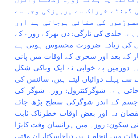
 گھنٹے خوراک سے پرہیزکی وجہ سے
سوڑھوں کی صفائی ہوجاتی ہے اور
 ہے۔
جلدی کی تازگی: دن بھرکے روزے کے
انی کی زیادہ ضرورت محسوس ہوتی ہے
ے بعد اور سحری کے اوقات میں پانی
ہ دورمیں بے خوابی نے ایک وباکی شکل
سے پہلے دوائیاں لیتے ہیں، سائنس کی
ہوجاتی ہے۔ شوگرکنٹرول: روزہ شوگر کی
، جسم کے اندر شوگرکی سطح بڑھ جائے
قصان دہ اور بعض اوقات خطرناک ثابت
ی سکون: روزہ میں ہرانسان وقت کابڑا
قات میں انجام نہیں دیاجاسکتا، ان وقتی