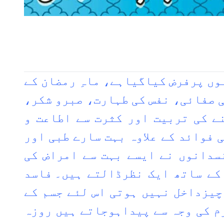
وں پرفرض کیاگیاہے، ماہِ رمضان کے
 صفائی، نفس کی طہارت، صبرو شکر،
ے کی تربیت اور کثرت سے اطاعت و
 فوائد کے علاوہ بہت سارے طبی اور
سدانوں نے ایسے بہت سے امراض کی
کے ساتھ ایک نظرڈالتے ہیں۔
فاسد
چیزداخل نہیں ہوتی اس لئے جسم کے
م کی وجہ سے پیداہوجاتے ہیں روزہ