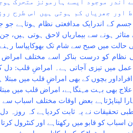
ے اندر موجود ایسے ہارمونز متحرک ہوجا
ط اور جھریاں کم ہوتی ہیں اس طرح روز
جسم کے اندرایک مدافعتی نظام ہوتاہے جو
متاثر ہونے سے بیماریاں لاحق ہوتی ہیں، جن
ی حالت میں صبح سے شام تک بھوکاپیاسا رہنے
 نظام کو درست بناکر اسے مختلف امراض 
 عمل میں تیزی آجاتی ہے۔
امراضِ قلب: دل ک
فراداور بچوں کے بھی امراضِ قلب میں مبتلا 
 علاج بھی بہت مہنگاہے، امراض قلب میں مبتلاا
را لیناپڑتاہے بعض اوقات مختلف اسباب سے
ی تحقیقات نے یہ ثابت کردیاہے کہ روزہ دل 
ن اسباب کو قابو میں رکھتاہے اور کنٹرول کرت