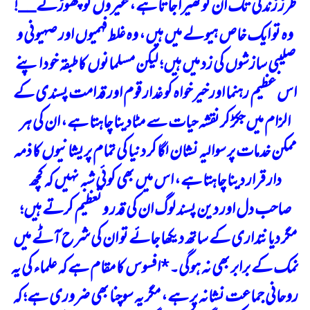
طرز زندگی تک ان کو گھیرا جاتا ہے، غیروں کو چھوڑئے__!
وہ تو ایک خاص ہیولے میں ہیں، وہ غلط فہمیوں اور صہیونی و
صلیبی سازشوں کی زد میں ہیں؛ لیکن مسلمانوں کا طبقہ خود اپنے
اس عظیم رہنما اور خیر خواہ کو غدار قوم اور قدامت پسندی کے
الزام میں جکڑ کر نقشہ حیات سے مٹادینا چاہتا ہے، ان کی ہر
ممکن خدمات پر سوالیہ نشان لگا کر دنیا کی تمام پریشانیوں کا ذمہ
دار قرار دینا چاہتا ہے، اس میں بھی کوئی شبہ نہیں کہ کچھ
صاحب دل اور دین پسند لوگ ان کی قدر و تعظیم کرتے ہیں؛
مگر دیانتداری کے ساتھ دیکھا جائے تو ان کی شرح آٹے میں
نمک کے برابر بھی نہ ہوگی۔
*
افسوس کا مقام ہے کہ علماء کی یہ
روحانی جماعت نشانہ پر ہے، مگر یہ سوچنا بھی ضروری ہے؛ کہ