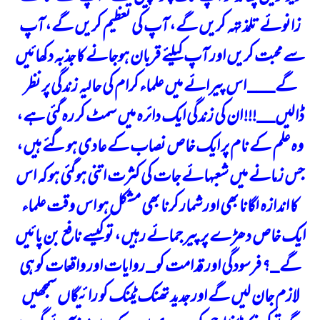
زانوئے تلمذ تہہ کریں گے، آپ کی تعظیم کریں گے، آپ
سے محبت کریں اور آپ کیلئے قربان ہوجانے کا جذبہ دکھائیں
گے___ اس پیرائے میں علماء کرام کی حالیہ زندگی پر نظر
ڈالیں__!!! ان کی زندگی ایک دائرہ میں سمٹ کر رہ گئی ہے،
وہ علم کے نام پر ایک خاص نصاب کے عادی ہوگئے ہیں،
جس زمانے میں شعبہائے جات کی کثرت اتنی ہوگئی ہو کہ اس
کا اندازہ لگانا بھی اور شمار کرنا بھی مشکل ہو اس وقت علماء
ایک خاص دھڑے پر پیر جمائے رہیں، تو کیسے نافع بن پائیں
گے_؟ فرسودگی اور قدامت کو_ روایات اور واقعات کو ہی
لازم جان لیں گے اور جدید تھنک ٹینک کو رائیگاں سمجھیں