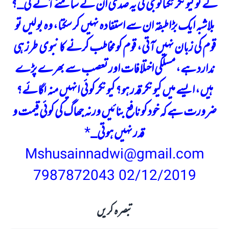
گے تو کیونکر ٹکنالوجی کی یہ صدی ان کے سامنے آئے گی_؟
بلاشبہ ایک بڑا طبقہ ان سے استفادہ نہیں کر سکتا، وہ بولیں تو
قوم کی زبان نہیں آتی، قوم کو مخاطب کرنے کا نبوی طرز ہی
ندارد ہے، مسلکی اختلافات اور تعصب سے بھرے پڑے
ہیں، ایسے میں کیونکر قدر ہو؟ کیونکر کوئی انہیں منہ لگائے؟
ضرورت ہے کہ خود کو نافع بنائیں ورنہ جھاگ کی کوئی قیمت و
قدر نہیں ہوتی_
*
Mshusainnadwi@gmail.com
7987872043
02/12/2019
تبصرہ کریں