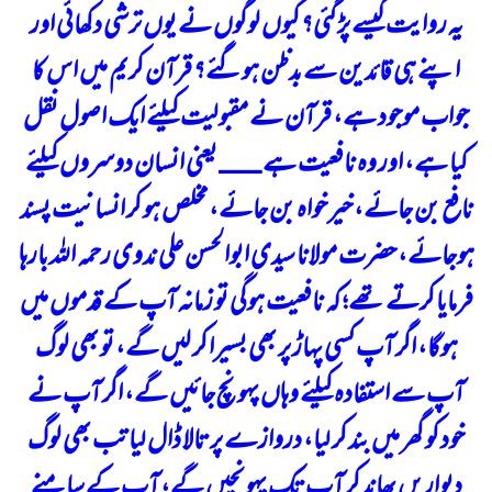
یہ روایت کیسے پڑ گئی؟ کیوں لوگوں نے یوں ترشی دکھائی اور
اپنے ہی قائدین سے بد ظن ہوگئے؟ قرآن کریم میں اس کا
جواب موجود ہے، قرآن نے مقبولیت کیلئے ایک اصول نقل
کیا ہے، اور وہ نافعیت ہے ___ یعنی انسان دوسروں کیلئے
نافع بن جائے، خیر خواہ بن جائے، مخلص ہو کر انسانیت پسند
ہوجائے، حضرت مولانا سیدی ابوالحسن علی ندوی رحمہ اللہ بارہا
فرمایا کرتے تھے؛ کہ نافعیت ہوگی تو زمانہ آپ کے قدموں میں
ہوگا، اگر آپ کسی پہاڑ پر بھی بسیرا کر لیں گے، تو بھی لوگ
آپ سے استفادہ کیلئے وہاں پہونچ جائیں گے، اگر آپ نے
خود کو گھر میں بند کر لیا، دروازے پر تالا ڈال لیا تب بھی لوگ
دیواریں پھاند کر آپ تک پہونچیں گے، آپ کے سامنے