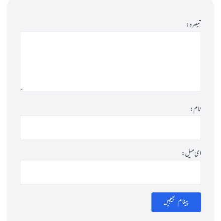
تبصرہ:
نام:
ای میل:
پیغام بھیجیں