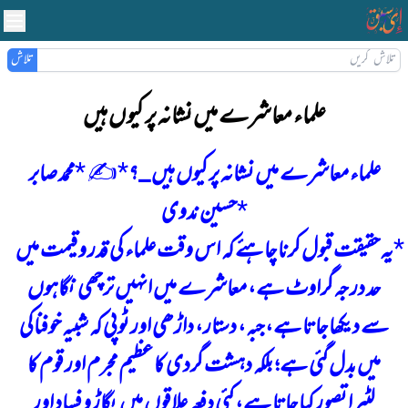
تلاش
علماء معاشرے میں نشانہ پر کیوں ہیں
علماء معاشرے میں نشانہ پر کیوں ہیں _؟
*
✍ *
محمد صابر
*
حسین ندوی
یہ حقیقت قبول کرنا چاہئے کہ اس وقت علماء کی قدر و قیمت میں
حد درجہ گراوٹ ہے، معاشرے میں انہیں ترچھی نگاہوں
سے دیکھا جاتا ہے، جبہ، دستار، داڑھی اور ٹوپی کہ شبیہ خوفناکی
میں بدل گئی ہے؛ بلکہ دہشت گردی کا عظیم مجرم اور قوم کا
لٹیرا تصور کیا جاتا ہے، کئی دفعہ علاقوں میں بگاڑ و فساد اور