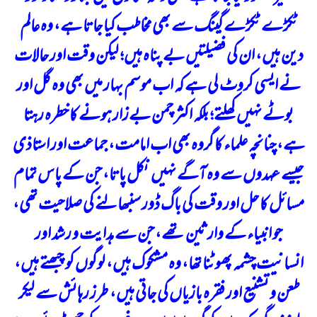
ٹکڑے ٹکڑے گینگ سے بھی مخاطب کیا جاتا ہے، وہ عالم
دین ہیں، ان کی فضیلتیں بے پناہ ہیں؛ لیکن وقت اور حالات
نے ایسی کروٹ لی ہے کہ اب موسم بہار میں بھی وہ گل اور
بوٹے نہیں کھلتے؛ بلکہ اکثر چمن بےزار ہونے کا خطرہ رہتا
ہے، چنانچہ علماء کا گروہ بھی اب امامت، جماعت اور استاذی
جیسے عہدوں سے وہ آگے نہیں نکل پاتا، جن کے پاس تمام
مسائل کا حل اور وقت کی باگ ڈور سنبھالنے کی صلاحیت تھی،
جو انبیاء کے وارثین تھے، جن سے ہدایت و رشد اور
انسانیت چشمہ پھوٹنا تھا، وہ مشکوک ہیں، لوگوں کو چبھتے ہیں،
طعن و تشنیع اور فقرہ بازیاں کی جاتی ہیں، طرز رہائش سے لیکر