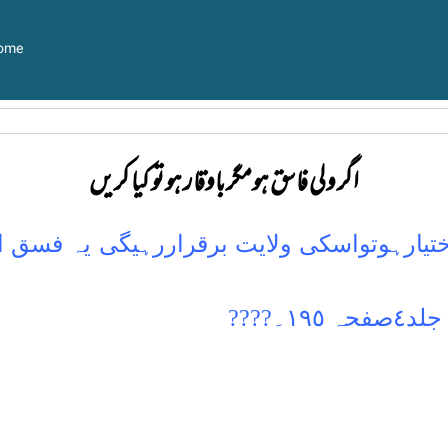
ome
اگر ولی فاسق ہومگر باوقار ہو تو کیا کریں
اختیارہوتواسکی ولایت برقراررہیگی یہ فسق
١۔????