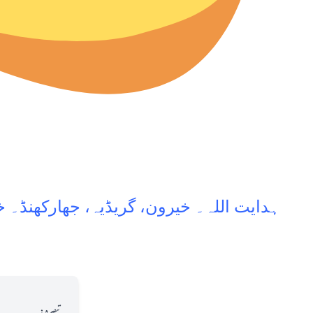
ہدایت اللہ۔ خیرون، گریڈیہ، جھارکھنڈ۔ خ
تبصرہ: