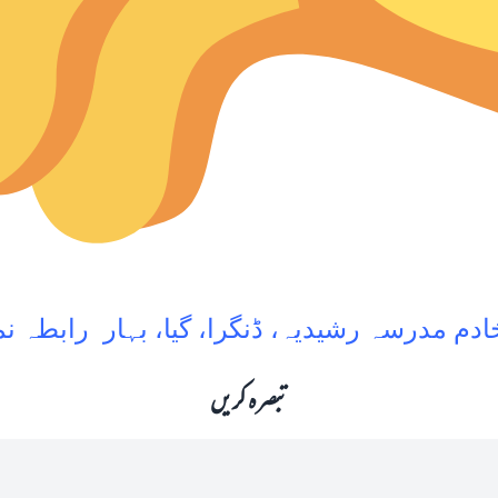
ادم مدرسہ رشیدیہ، ڈنگرا، گیا، بہار
رابطہ نمبر: 49711
تبصرہ کریں