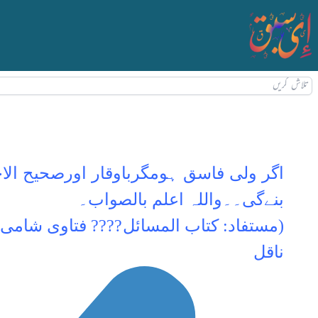
اگر ولی فاسق ہومگرباوقار اورصحیح ال
بنےگی۔۔واللہ اعلم بالصواب۔
(مستفاد: کتاب المسائل
???? فتاوی شامی جلد٤صفحہ ٩٥
ناقل