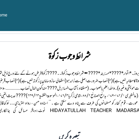
ome
شرائط وجوب زکوة
 تجارت مویشی وغیرہ)۔واللہ اعلم بالصواب۔ (مستفاد: کتاب المساٸل ???? منها كون المال نصاب............، ومنها ال
الركوب وعبيد الخدمةوسلاح الاستعمال زكاة ، ومنها الفراغ عن الدين ..
تبصرہ کریں