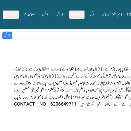
H
قاسم العلوم آن لائن
بلاگ
زمرہ
ای بکس
فونٹس
اسلامی نام
ٹولس
تلاش
???? *تاریخ* ???? _*☪ ٣شعبان المعظم١٤٤١ھ*_ _*???? 29مارچ2020*_ ???? بروز۔ *اتوار* ???? *مسٸلہ* ???? ✒ شرائط وجوب زکوة ۔۔ ????زکوۃ فرض ہونے کے لئے درج ذیل شرائط کا پایا جا نالازم ہے: (۱) مال بقدر نصاب ہو (مثلا سونے کا نصاب ۴۰ مثقال(ساڑھے سات تولہ )،
اور چاندی کا نصاب دوسودرہم وغیرہ)(۲) ملکیت تام ہو لہذاجو مال اپنے قبضہ میں نہ ہو سردست اس کی زکوة کا مطالبہ نہیں ہے)(۳) نصاب ضرورت اصلی سے زائد ہو (استعالی ساز و سامان پر زکوتہ نہیں ہے)(۴) نصاب قرض سے خالی ہو لیکن قرض کی رقم منہا کر کے نصاب مکمل مانا جائے)(۵) مال نامی ہو( یعنی ایسا مال جس میں
ملک التام و منها فراغ المال عن حاجته الأصلية فليس في دور السکنی وثياب البدن وأثاث المنازل ودواب
......... ومنها كون النصاب نامية.(عالمگیری ۱۷۲/۱ -۱۷۹، بدائع الصنائع ۲/ ۸۸، شامی زکریا ۱۷۶/۳ ، الموسوعة الفقهية ۲۳۹/۲۳ ) ???? حدیث النبیﷺ۔عَنْ أَبِي هُرَيْرَةَ أَنَّ النَّبِيَّ صَلَّى اللَّهُ عَلَيْهِ وَسَلَّمَ قَالَ: «إِنَّ الْمَرْأَةَ لَتَأْخُذُ لِلْقَوْمِ» يَعْنِي تُجيرُ على الْمُسلمين. رَوَاهُ
التِّرْمِذِيّ حضرت ابوہریرہ ؓ سے روایت ہے کہ نبی صلی ‌اللہ ‌علیہ ‌وآلہ ‌وسلم نے فرمایا :’’ بے شک عورت ، قوم کفار کو مسلمانوں کی طرف سے پناہ دے سکتی ہے ۔‘‘ اسنادہ حسن ، رواہ الترمذی ۔۔ أوکماقال النبی ﷺ۔ (مشکوةشریف حدیث نمبر ٣٩٧٨ ) ناقل✍ہدایت اللہ قاسمی خادم مدرسہ رشیدیہ
ڈنگرا،گیا،بہار HIDAYATULLAH TEACHER MADARSA RASHIDIA DANGRA GAYA BIHAR INDIA نــــوٹ:دیگر مسائل کی جانکاری کے لئے رابطہ بھی کرسکتے ہیں CONTACT NO 6206649711