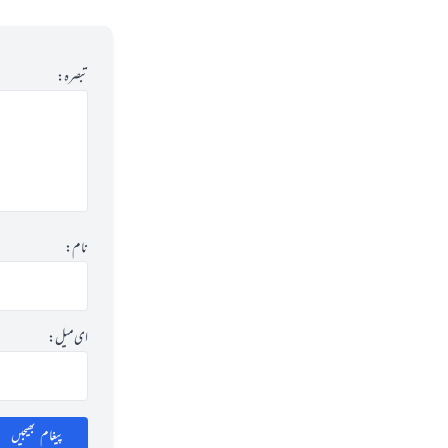
تبصرہ:
نام:
ای میل:
پیغام بھیجیں