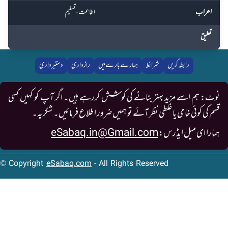
اعراب
اطاعت، تسلیم
تعلیق
رابطہ کریں
شرائط
ہمارے بارے میں
رازداری
دستبرداری
نوٹ: ہم اسے مزید بہتر بنانے کی کوشش کررہے ہیں۔ اگر آپ کو کہیں کسی
قسم کی کوئی خامی یا غلطی نظر آئے تو ہمیں ضرور اطلاع فرمائیں۔ شکریہ۔
ہمارا ای میل ایڈرس:
eSabaq.in@Gmail.com
© Copyright
eSabaq.com
- All Rights Reserved