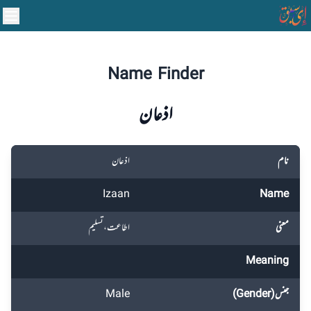
Name Finder
اذعان
نام
اذعان
Izaan
Name
معنی
اطاعت، تسلیم
Meaning
جنس (Gender)
Male