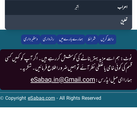
اعراب
اَثِيْر
تعلیق
رابطہ کریں
شرائط
ہمارے بارے میں
رازداری
دستبرداری
نوٹ: ہم اسے مزید بہتر بنانے کی کوشش کررہے ہیں۔ اگر آپ کو کہیں کسی
قسم کی کوئی خامی یا غلطی نظر آئے تو ہمیں ضرور اطلاع فرمائیں۔ شکریہ۔
ہمارا ای میل ایڈرس:
eSabaq.in@Gmail.com
© Copyright
eSabaq.com
- All Rights Reserved