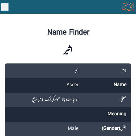
Name Finder
اثیر
نام
اثیر
Aseer
Name
معنی
اونچا، بلند و بالا، تلوار کی چمک، قابل ترجیح
Meaning
جنس (Gender)
Male