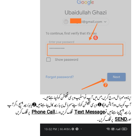
اپنا وہ موبائل درج کریں جس میں آپ ٹو اسٹیپ ویری فیکیشن کوڈ چاہتے ہیں ۔
آپ کویہاں دو آپشن ملیگا ❶ ویری فیکیشن کوڈ اپنے موبائل پر بذریعہ کال چاہتے ہیں ➋ یا بذریعہ میسیج، اگر آپ
بذریعہ میسیج چاہتے ہیں تو
Text Message
کلک کریں ورنہ
Phone Call
پر کلک کریں
اور
SEND
پر کلک کریں۔