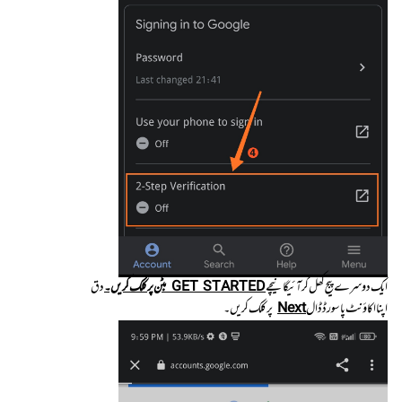
ایک دوسرےپیج کھل کر آئیگا نیچے
GET STARTED بٹن پر کلک کریں۔
دق
اپنا اکاؤنٹ پاسورڈ ڈال
Next
پر کلک کریں۔