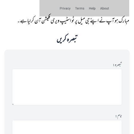
مبارک ہو آپ نے اپنے جی میل پر ٹو اسٹیپ ویری فکیشن آن کرلیا ہے۔
تبصرہ کریں
تبصرہ:
نام: