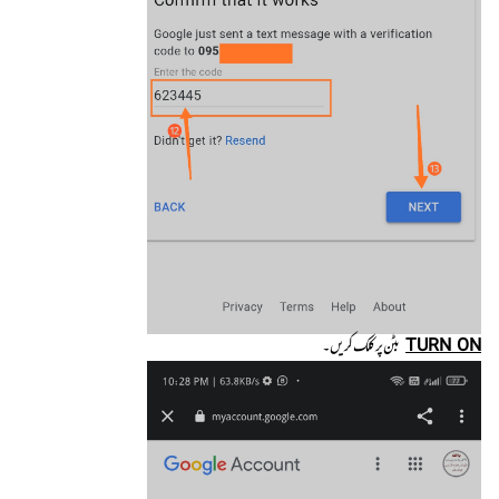
TURN ON
بٹن پر کلک کریں۔