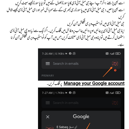
اسے بھی پڑھئے: اگر آپ اپنے جی میل آئی ڈی کا پاسورڈ بھول گئے ہیں تو نیا پاسورڈ کیسے سیٹ کریں
اسے بھی پڑھیں: جی میل آئی ڈی میں پاسورڈ ری کبھری کے لئے موبائل نمبر اور ای میل آئی ڈی کیسے شامل
کریں
جی میل آئی ڈی میں ٹو اسٹیپ ویری فیکیشن آن کریں
اپنا جی میل آئی ڈی پر جائیں اوپر دائیں جانب پروفائل میں کلک کریں۔ اگر ایک سے زیادہ جی میل آئی ڈی
استعمال کرتے ہیں تو اپنا وہ جی میل آئی ڈی سلیکٹ کریں جس میں آپ کو ٹو اسٹیپ ویری فیکیشن آن کرنا
ہے۔
Manage your Google account
پر کلک کریں۔