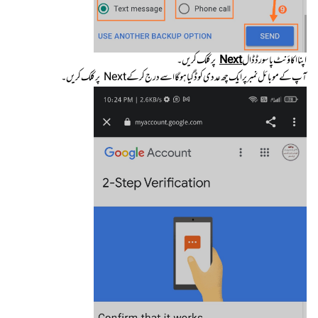
اپنا اکاؤنٹ پاسورڈ ڈال
Next
پر کلک کریں۔
آپ کے موبائل نمبر پر ایک چھ عددی کوڈ گیا ہوگا اسے درج کرکے Next پر کلک کریں۔