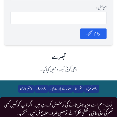
ای میل:
پیغام بھیجیں
تبصرے
ابھی کوئی تبصرہ نہیں کیا گیا۔
رابطہ کریں
شرائط
ہمارے بارے میں
رازداری
دستبرداری
نوٹ: ہم اسے مزید بہتر بنانے کی کوشش کررہے ہیں۔ اگر آپ کو کہیں کسی
قسم کی کوئی خامی یا غلطی نظر آئے تو ہمیں ضرور اطلاع فرمائیں۔ شکریہ۔