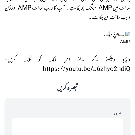
سائٹ میں AMP سیٹنگ ہوچکا ہے۔ آپ کا ویب سائٹ AMP ورژن
ویب سائٹ بن چکا ہے۔
AMP
ویڈیو دیکھنے کے لئے اس لنک کو کلک کریں:
https://youtu.be/J6zhyo2hdiQ
تبصرہ کریں
تبصرہ: