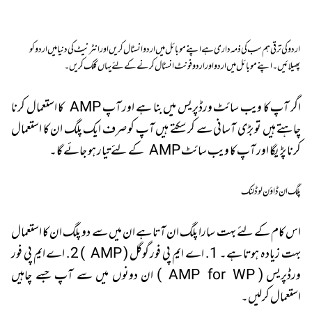
اردو کی ترقی ہم سب کی ذمہ داری ہے اپنے موبائل میں اردو انسٹال کریں اور انٹرنیٹ کی دنیا میں اردو کو
پھیلائیں۔ اپنے موبائل میں اردو اور اردو فونٹ انسٹال کرنے کے لئے
یہاں کلک کریں
۔
اگر آپ کا ویب سائٹ
ورڈپریس
میں بنا ہے اور آپ AMP کا استعمال کرنا
چاہتے ہیں تو بڑی آسانی سے کر سکتے ہیں آپ کو صرف ایک پلگ ان کا استعمال
کرنا پڑیگا اور آپ کا ویب سائٹ AMP کے لئے تیار ہو جائے گا۔
پلگ ان ڈاؤن لوڈ لنک
اس کام کے لئے بہت سارا پلگ ان آتا ہے ان میں سے دو پلگ ان کا استعمال
بہت زیادہ ہوتا ہے۔ 1.
اے ایم پی فور گوگل
( AMP ) 2.
اے ایم پی فور
ورڈپریس
( AMP for WP ) ان دونوں میں سے آپ جسے چاہیں
استعمال کرلیں۔