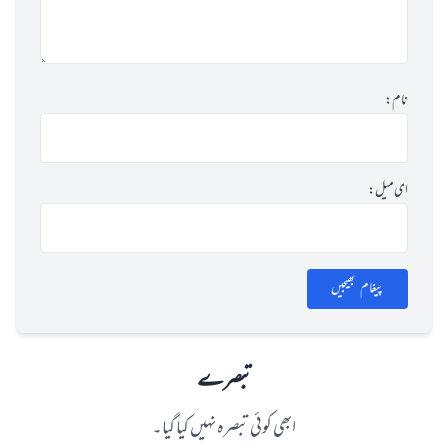
نام:
ای میل:
پیغام بھیجیں
تبصرے
ابھی کوئی تبصرہ نہیں کیا گیا۔