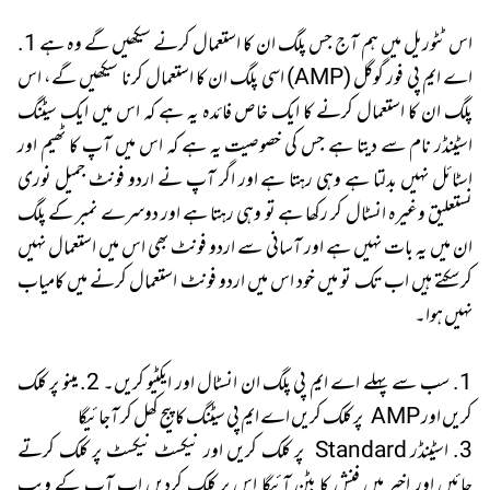
اس ٹٹوریل میں ہم آج جس پلگ ان کا استعمال کرنے سیکھیں گے وہ ہے 1.
اے ایم پی فور گوگل (AMP)
اسی پلگ ان کا استعمال کرنا سیکھیں گے، اس
پلگ ان کا استعمال کرنے کا ایک خاص فائدہ یہ ہے کہ اس میں ایک سیٹنگ
اسٹینڈر نام سے دیتا ہے جس کی خصوصیت یہ ہے کہ اس میں آپ کا ٹھیم اور
اسٹائل نہیں بدلتا ہے وہی رہتا ہے اور اگر آپ نے اردو فونٹ جمیل نوری
نستعلیق وغیرہ انسٹال کر رکھا ہے تو وہی رہتا ہے اور دوسرے نمبر کے پلگ
ان میں یہ بات نہیں ہے اور آسانی سے اردو فونٹ بھی اس میں استعمال نہیں
کرسکتے ہیں اب تک تو میں خود اس میں اردو فونٹ استعمال کرنے میں کامیاب
نہیں ہوا۔
1. سب سے پہلے
اے ایم پی پلگ ان
انسٹال اور ایکٹیو کریں۔ 2. مینو پر کلک
کریں اور AMP پر کلک کریں اے ایم پی سیٹنگ کا پیج کھل کر آجائیگا
3. اسٹینڈر Standard پر کلک کریں اور نیکسٹ نیکسٹ پر کلک کرتے
جائیں اور اخیر میں فنش کا بٹن آئیگا اس پر کلک کردیں اب آپ کے ویب