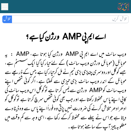
تلاش
اے ایم پی AMP ورژن کیا ہے؟
ویب سائٹ میں اے ایم پی AMP ورژن کیا ہوتا ہے، AMP : یہ
موبائل ( موبائل ورژن ویب سائٹ ) کے لئے تیار کیا گیا ایک سسٹم ہے،
جسے گوگل اور دوسری چند بڑی بڑی ٹیم نے مل کر تیار کیا ہے، جس کے ذریعے سے
موبائل کے اندر ویب سائٹ بڑی تیزی سے کھلتا ہے، اگر کوئی شخص اپنے
ویب سائٹ کو AMP ورژن سے لیس کر تا ہے تو گوگل اس ویب سائٹ کی
کاپی اپنے پاس محفوظ رکھتا ہے اور جب بھی کوئی شخص سرچ کرتا ہے تو گوگل کو
ادھر ادھر تلاش کرنے کی ضرورت نہیں پڑتی وہ فوراً اپنے پاس سے وہ ڈیٹا دے
دیتا ہے جو اس نے پہلے سے محفوظ کرکے رکھا ہے، اسی وجہ سے کم وقت میں
مطلوبہ چیز آپ کے سامنے ہوتا ہے۔